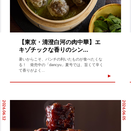
【東京・清澄白河の肉中華】エ
キゾチックな香りのシン...
暑いからこそ、パンチの利いたものが食べたくな
る！ 発売中の「dancyu」夏号では、旨くて辛く
て香りがよく...
2026.06.12
2026.06.05