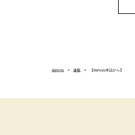
dancyu
連載
【dancyu本誌から】