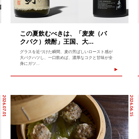
この夏飲むべきは、「麦麦（バ
クバク）焼酎」王国、大...
グラスを近づけた瞬間、麦の芳ばしいロースト感が
大バクハツし、一口飲めば、濃厚なコクと甘味が全
身にガツ...
2026.07.01
2026.06.15