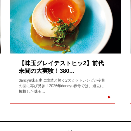
【味玉グレイテストヒッ2】前代
未聞の大実験！380...
dancyu味玉史に燦然と輝く2大ヒットレシピが令和
の世に再び見参！2026年dancyu春号では、過去に
掲載した味玉...