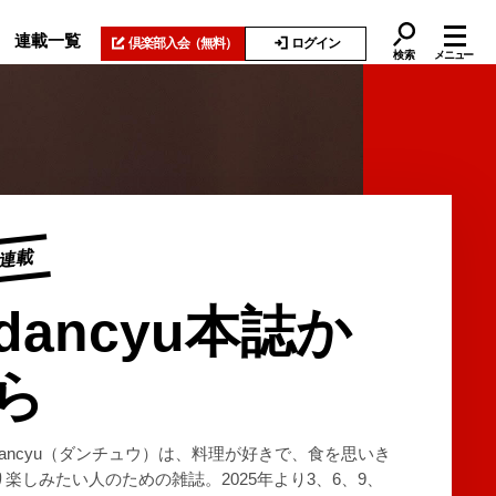
連載一覧
倶楽部入会
（無料）
ログイン
検索
メニュー
連載
dancyu本誌か
ら
dancyu（ダンチュウ）は、料理が好きで、食を思いき
り楽しみたい人のための雑誌。2025年より3、6、9、