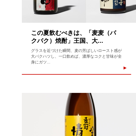
この夏飲むべきは、「麦麦（バ
クバク）焼酎」王国、大...
グラスを近づけた瞬間、麦の芳ばしいロースト感が
大バクハツし、一口飲めば、濃厚なコクと甘味が全
身にガツ...