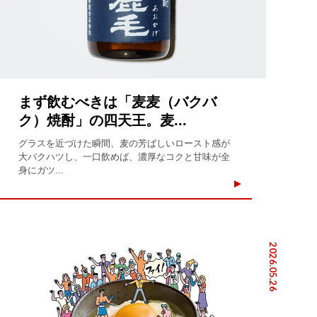
まず飲むべきは「麦麦（バクバ
ク）焼酎」の四天王。麦...
グラスを近づけた瞬間、麦の芳ばしいロースト感が
大バクハツし、一口飲めば、濃厚なコクと甘味が全
身にガツ...
2026.05.26