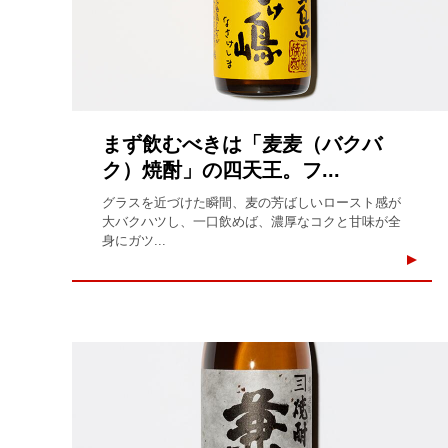
まず飲むべきは「麦麦（バクバ
ク）焼酎」の四天王。フ...
グラスを近づけた瞬間、麦の芳ばしいロースト感が
大バクハツし、一口飲めば、濃厚なコクと甘味が全
身にガツ...