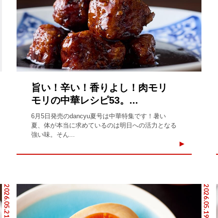
旨い！辛い！香りよし！肉モリ
モリの中華レシピ53。...
6月5日発売のdancyu夏号は中華特集です！暑い
夏、体が本当に求めているのは明日への活力となる
強い味。そん...
2026.05.21
2026.05.19