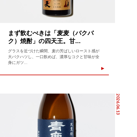
まず飲むべきは「麦麦（バクバ
ク）焼酎」の四天王。甘...
グラスを近づけた瞬間、麦の芳ばしいロースト感が
大バクハツし、一口飲めば、濃厚なコクと甘味が全
身にガツ...
2026.06.13