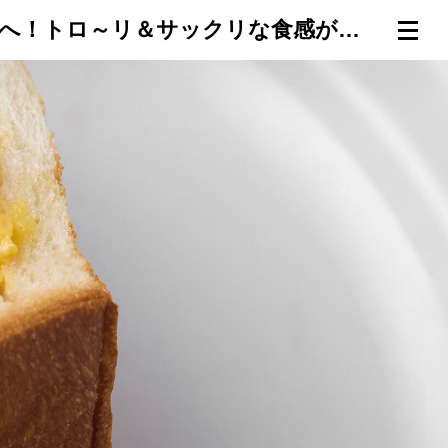
柔らかクリーミーなスクランブルエッグを、ポケット状のパンの中へ！トロ～リ＆サックリな食感がたまらない「スクランブルエッグサンドウィッチ」／ホテルニューオータニ（東京）の「王道」たまごサンドウィッチ、完全版
連載一覧
倶楽部入会
（無料）
ログイン
検索
メニュー