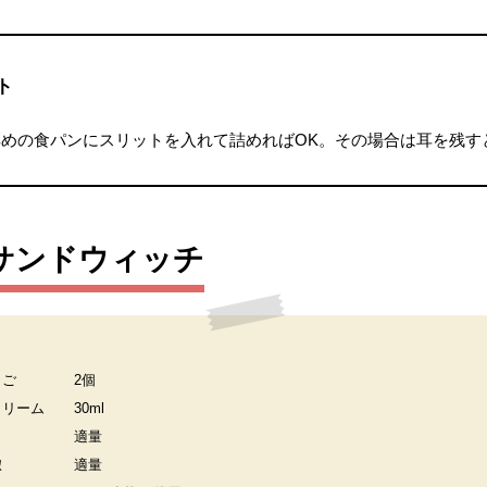
ト
めの食パンにスリットを入れて詰めればOK。その場合は耳を残す
サンドウィッチ
まご
2個
クリーム
30ml
適量
椒
適量