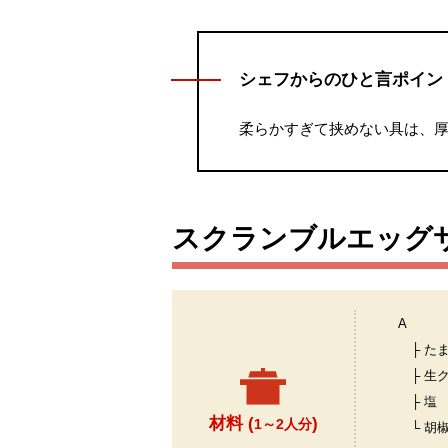
シェフからのひと言ポイン
柔らかすぎて挟めない具は、厚
スクランブルエッグ
A
├ た
├ 生
├ 塩
材料 (
)
1～2人分
└ 胡