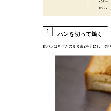
バター
食パン
1
パンを切って焼く
食パンは耳付きのまま縦2等分にし、切