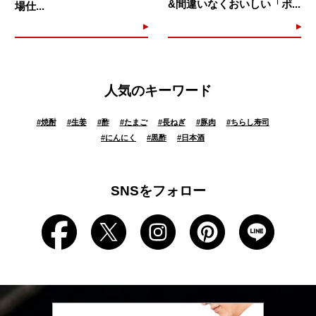
&間違いなくおいしい「ポ...
場仕...
人気のキーワード
#
焼酎
#
生姜
#
酢
#
たまご
#
長ねぎ
#
豚肉
#
ちらし寿司
#
にんにく
#
黒酢
#
日本酒
SNSをフォロー