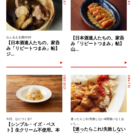
【日本酒達人たちの、家呑
心ふるえる酒2026
【日本酒達人たちの、家呑
み「リピートつまみ」帖】
み「リピートつまみ」帖】
山...
ジ...
2025.10.17
2026.7.15
今日、なにつくる?
迷ったらこれ!失敗しない&間違いなくお
【シンプル・イズ・ベス
いし...
【迷ったらこれ!失敗しない
ト】生クリーム不使用。本