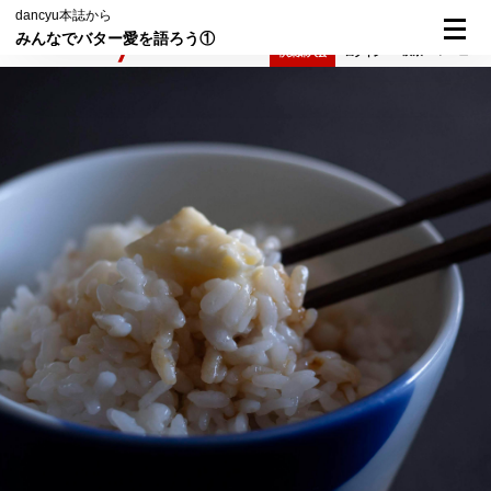
dancyu本誌から
みんなでバター愛を語ろう①
検索
メニュー
倶楽部入会
ログイン