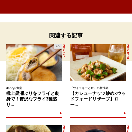
関連する記事
2026.7.27
2025.12.23
AD
dancyu食堂
「ウイスキーと食」の新世界
極上黒瀬ぶりをフライと刺
【カシューナッツ炒め×ウッ
身で！贅沢なフライ3種盛
ドフォードリザーブ】ロ
り...
ー...
2026.8.7
2026.8.2