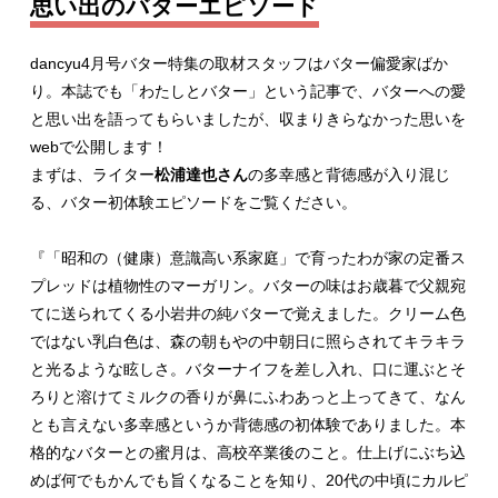
思い出のバターエピソード
dancyu4月号バター特集の取材スタッフはバター偏愛家ばか
り。本誌でも「わたしとバター」という記事で、バターへの愛
と思い出を語ってもらいましたが、収まりきらなかった思いを
webで公開します！
まずは、ライター
松浦達也さん
の多幸感と背徳感が入り混じ
る、バター初体験エピソードをご覧ください。
『「昭和の（健康）意識高い系家庭」で育ったわが家の定番ス
プレッドは植物性のマーガリン。バターの味はお歳暮で父親宛
てに送られてくる小岩井の純バターで覚えました。クリーム色
ではない乳白色は、森の朝もやの中朝日に照らされてキラキラ
と光るような眩しさ。バターナイフを差し入れ、口に運ぶとそ
ろりと溶けてミルクの香りが鼻にふわあっと上ってきて、なん
とも言えない多幸感というか背徳感の初体験でありました。本
格的なバターとの蜜月は、高校卒業後のこと。仕上げにぶち込
めば何でもかんでも旨くなることを知り、20代の中頃にカルピ