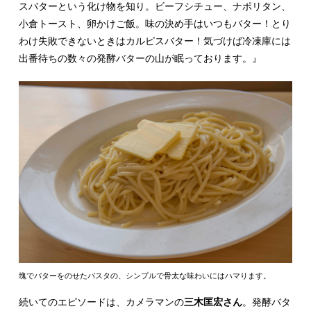
スバターという化け物を知り。ビーフシチュー、ナポリタン、
小倉トースト、卵かけご飯。味の決め手はいつもバター！とり
わけ失敗できないときはカルピスバター！気づけば冷凍庫には
出番待ちの数々の発酵バターの山が眠っております。』
塊でバターをのせたパスタの、シンプルで骨太な味わいにはハマります。
続いてのエピソードは、カメラマンの
三木匡宏さん
。発酵バタ