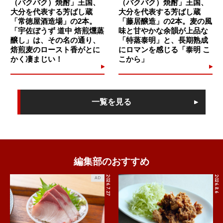
（バクバク）焼酎」王国、
（バクバク）焼酎」王国、
大分を代表する芳ばし蔵
大分を代表する芳ばし蔵
「常徳屋酒造場」の2本。
「藤居醸造」の2本。麦の風
「宇佐ぼうず 道中 焙煎燻蒸
味と甘やかな余韻が上品な
醸し」は、その名の通り、
「特蒸泰明」と、長期熟成
焙煎麦のロースト香がとに
にロマンを感じる「泰明 こ
かく凄まじい！
こから」
一覧を見る
編集部のおすすめ
2026.7.27
2026.8.6
AD