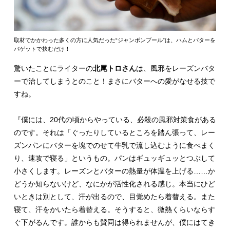
取材でかかわった多くの方に人気だった“ジャンボンブール”は、ハムとバターを
バゲットで挟むだけ！
驚いたことにライターの
北尾トロさん
は、風邪をレーズンバタ
ーで治してしまうとのこと！まさにバターへの愛がなせる技で
すね。
『僕には、20代の頃からやっている、必殺の風邪対策食がある
のです。それは「ぐったりしているところを踏ん張って、レー
ズンパンにバターを塊でのせて牛乳で流し込むように食べまく
り、速攻で寝る」というもの。パンはギュッギュッとつぶして
小さくします。レーズンとバターの熱量が体温を上げる……か
どうか知らないけど、なにかが活性化される感じ。本当にひど
いときは別として、汗が出るので、目覚めたら着替える。また
寝て、汗をかいたら着替える。そうすると、微熱くらいならす
ぐ下がるんです。誰からも賛同は得られませんが、僕にはてき