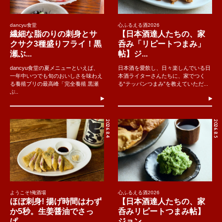
dancyu食堂
心ふるえる酒2026
繊細な脂のりの刺身とサ
【日本酒達人たちの、家
クサク3種盛りフライ！黒
呑み「リピートつまみ」
瀬ぶ...
帖】ジ...
dancyu食堂の夏メニューといえば、
日本酒を愛飲し、日々楽しんでいる日
一年中いつでも旬のおいしさを味わえ
本酒ライターさんたちに、家でつく
る養殖ブリの最高峰「完全養殖 黒瀬
る“テッパンつまみ”を教えていただ...
ぶ..
2026.8.4
2026.8.5
ようこそ!俺酒場
心ふるえる酒2026
ほぼ刺身! 揚げ時間はわず
【日本酒達人たちの、家
か5秒。生姜醤油でさっ
呑みリピートつまみ帖】
ぱ...
ジョン...