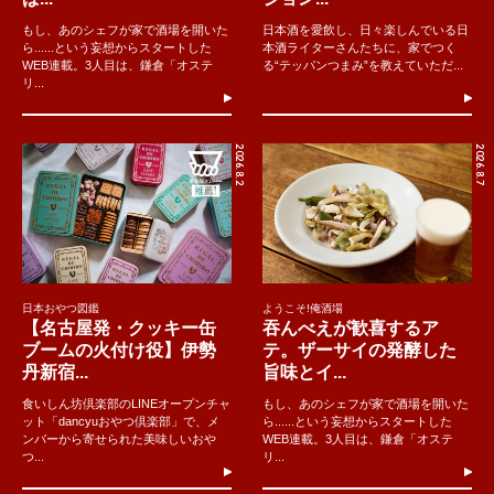
もし、あのシェフが家で酒場を開いた
日本酒を愛飲し、日々楽しんでいる日
ら......という妄想からスタートした
本酒ライターさんたちに、家でつく
WEB連載。3人目は、鎌倉「オステ
る“テッパンつまみ”を教えていただ...
リ...
2026.8.2
2026.8.7
日本おやつ図鑑
ようこそ!俺酒場
【名古屋発・クッキー缶
吞んべえが歓喜するア
ブームの火付け役】伊勢
テ。ザーサイの発酵した
丹新宿...
旨味とイ...
食いしん坊倶楽部のLINEオープンチャ
もし、あのシェフが家で酒場を開いた
ット「dancyuおやつ倶楽部」で、メ
ら......という妄想からスタートした
ンバーから寄せられた美味しいおや
WEB連載。3人目は、鎌倉「オステ
つ...
リ...