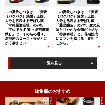
この夏飲むべきは、「麦麦
この夏飲むべきは、「麦麦
（バクバク）焼酎」王国、
（バクバク）焼酎」王国、
大分を代表する芳ばし蔵
大分を代表する芳ばし蔵
「常徳屋酒造場」の2本。
「藤居醸造」の2本。麦の風
「宇佐ぼうず 道中 焙煎燻蒸
味と甘やかな余韻が上品な
醸し」は、その名の通り、
「特蒸泰明」と、長期熟成
焙煎麦のロースト香がとに
にロマンを感じる「泰明 こ
かく凄まじい！
こから」
一覧を見る
編集部のおすすめ
2026.7.27
2026.8.5
AD