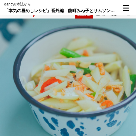
dancyu本誌から
「本気の昼めしレシピ」番外編 能町みね子とサムソン高橋のタイめしランチ"ソムタム"と"ガイヤーン"をつくるその1
検索
メニュー
倶楽部入会
ログイン