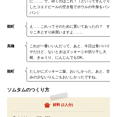
に……。で、砕くのはこれ！（といってずんぐり
したコエドビールの空き瓶でボウルの中身をバン
バン）
能町
え……これってそのために置いてあったの？ す
りこ木とすり鉢買いますよ……。
高橋
これが一番いいんだって。あと、今日は青パパイ
ヤだけど、ないときはズッキーニや切り干し大
根、きゅうり、にんじんでもOK。
能町
たしかにズッキーニ版、おいしかった。あと、甘
みの少ないりんごもおいしかったですね。
ソムタムのつくり方
材料 (
2人分
)