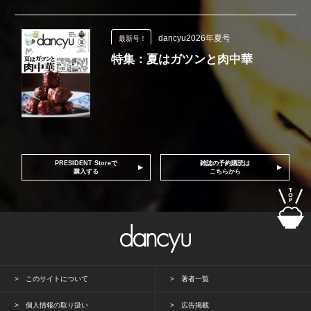
dancyu2026年夏号
最新号！
特集：夏はガツンと肉中華
PRESIDENT Storeで
雑誌の予約購読は
購入する
こちらから
このサイトについて
著者一覧
個人情報の取り扱い
広告掲載