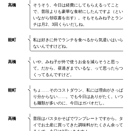
高橋
そうそう、今日は経費にしてもらえるってこと
で、普段よりも豪華な食材にしたんですよ（とい
いながら領収書を出す）。そもそもみね子とラン
チは月2、3回くらいだしね。
能町
私は好きに外でランチを食べるから気遣いはいら
ないんですけどね。
高橋
いや、みね子が外で使うお金を減らそうと思っ
て。だから、昼過ぎまでいるな、って思ったらつ
くってるんですけど。
能町
ちょ……そのコストダウン、私には理由がさっぱ
り分からない……。でも今日はありがたく。いつ
も麺類が多いのに、今日はガパオだし。
高橋
普段はパスタかそばでワンプレートですから。タ
イでお土産に買ってきた調味料がたくさん余って