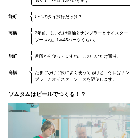
るんで、今日は3品いきます！
能町
いつのタイ旅行だっけ？
高橋
2年前。しいたけ醤油とナンプラーとオイスター
ソースね。1本45バーツくらい。
能町
普段から使ってますね、このしいたけ醤油。
高橋
たまごかけご飯によく使ってるけど、今日はナン
プラーとオイスターソースを駆使します。
ソムタムはビールでつくる！？