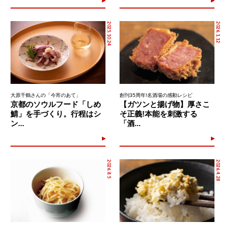
2025.10.24
2026.1.12
大原千鶴さんの「今宵のあて」
創刊35周年!名酒場の感動レシピ
京都のソウルフード「しめ
【ガツンと揚げ物】厚さこ
鯖」を手づくり。行程はシ
そ正義!本能を刺激する
ン...
「酒...
2026.8.5
2026.4.28