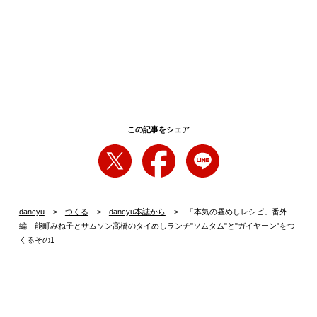
この記事をシェア
dancyu
つくる
dancyu本誌から
「本気の昼めしレシピ」番外
編 能町みね子とサムソン高橋のタイめしランチ"ソムタム"と"ガイヤーン"をつ
くるその1