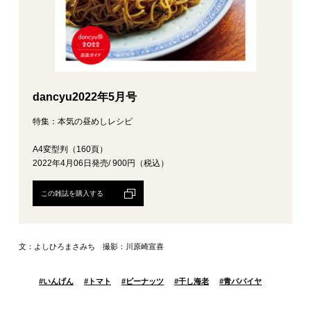
dancyu2022年5月号
特集：本気の昼めしレシピ
A4変型判（160頁）
2022年4月06日発売/ 900円（税込）
この雑誌を購入する
文：よしひろまさみち 撮影：川原崎宣喜
#
いんげん
#
トマト
#
ピーナッツ
#
干し海老
#
青パパイヤ