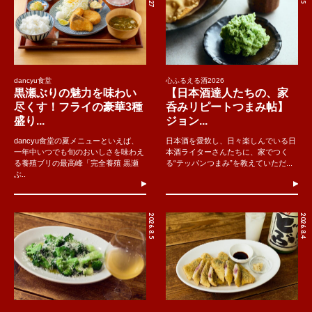
dancyu食堂
心ふるえる酒2026
黒瀬ぶりの魅力を味わい
【日本酒達人たちの、家
尽くす！フライの豪華3種
呑みリピートつまみ帖】
盛り...
ジョン...
dancyu食堂の夏メニューといえば、
日本酒を愛飲し、日々楽しんでいる日
一年中いつでも旬のおいしさを味わえ
本酒ライターさんたちに、家でつく
る養殖ブリの最高峰「完全養殖 黒瀬
る“テッパンつまみ”を教えていただ...
ぶ..
2026.8.5
2026.8.4