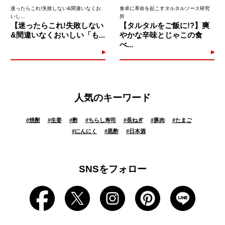
迷ったらこれ!失敗しない&間違いなくお
食卓に革命を起こすタルタルソース研究
いし...
所
【迷ったらこれ!失敗しない
【タルタルをご飯に!?】爽
&間違いなくおいしい「も...
やかな辛味とじゃこの食
べ...
人気のキーワード
#
焼酎
#
生姜
#
酢
#
ちらし寿司
#
長ねぎ
#
豚肉
#
たまご
#
にんにく
#
黒酢
#
日本酒
SNSをフォロー