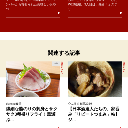
ンバーから寄せられた美味しいおや
WEB連載。3人目は、鎌倉「オステ
つ...
リ...
関連する記事
2026.7.27
2026.8.7
AD
dancyu食堂
心ふるえる酒2026
繊細な脂のりの刺身とサク
【日本酒達人たちの、家呑
サク3種盛りフライ！黒瀬
み「リピートつまみ」帖】
ぶ...
ジ...