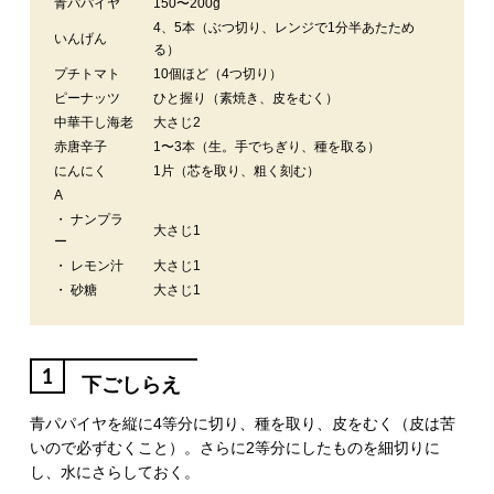
青パパイヤ
150〜200g
4、5本（ぶつ切り、レンジで1分半あたため
いんげん
る）
プチトマト
10個ほど（4つ切り）
ピーナッツ
ひと握り（素焼き、皮をむく）
中華干し海老
大さじ2
赤唐辛子
1〜3本（生。手でちぎり、種を取る）
にんにく
1片（芯を取り、粗く刻む）
A
・ ナンプラ
大さじ1
ー
・ レモン汁
大さじ1
・ 砂糖
大さじ1
1
下ごしらえ
青パパイヤを縦に4等分に切り、種を取り、皮をむく（皮は苦
いので必ずむくこと）。さらに2等分にしたものを細切りに
し、水にさらしておく。