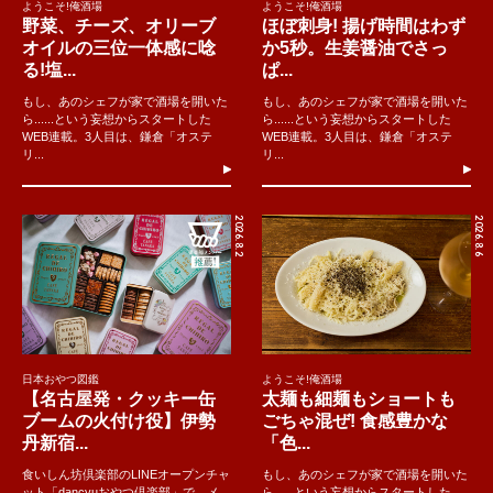
ようこそ!俺酒場
ようこそ!俺酒場
野菜、チーズ、オリーブ
ほぼ刺身! 揚げ時間はわず
オイルの三位一体感に唸
か5秒。生姜醤油でさっ
る!塩...
ぱ...
もし、あのシェフが家で酒場を開いた
もし、あのシェフが家で酒場を開いた
ら......という妄想からスタートした
ら......という妄想からスタートした
WEB連載。3人目は、鎌倉「オステ
WEB連載。3人目は、鎌倉「オステ
リ...
リ...
2026.8.2
2026.8.6
日本おやつ図鑑
ようこそ!俺酒場
【名古屋発・クッキー缶
太麺も細麺もショートも
ブームの火付け役】伊勢
ごちゃ混ぜ! 食感豊かな
丹新宿...
「色...
食いしん坊倶楽部のLINEオープンチャ
もし、あのシェフが家で酒場を開いた
ット「dancyuおやつ倶楽部」で、メ
ら......という妄想からスタートした