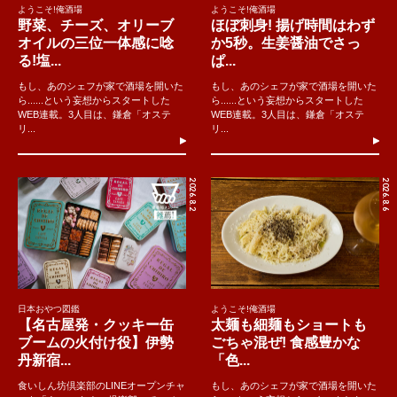
ようこそ!俺酒場
ようこそ!俺酒場
野菜、チーズ、オリーブ
ほぼ刺身! 揚げ時間はわず
オイルの三位一体感に唸
か5秒。生姜醤油でさっ
る!塩...
ぱ...
もし、あのシェフが家で酒場を開いた
もし、あのシェフが家で酒場を開いた
ら......という妄想からスタートした
ら......という妄想からスタートした
WEB連載。3人目は、鎌倉「オステ
WEB連載。3人目は、鎌倉「オステ
リ...
リ...
2026.8.2
2026.8.6
日本おやつ図鑑
ようこそ!俺酒場
【名古屋発・クッキー缶
太麺も細麺もショートも
ブームの火付け役】伊勢
ごちゃ混ぜ! 食感豊かな
丹新宿...
「色...
食いしん坊倶楽部のLINEオープンチャ
もし、あのシェフが家で酒場を開いた