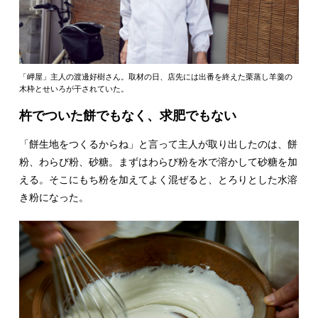
「岬屋」主人の渡邊好樹さん。取材の日、店先には出番を終えた栗蒸し羊羹の
木枠とせいろが干されていた。
杵でついた餅でもなく、求肥でもない
「餅生地をつくるからね」と言って主人が取り出したのは、餅
粉、わらび粉、砂糖。まずはわらび粉を水で溶かして砂糖を加
える。そこにもち粉を加えてよく混ぜると、とろりとした水溶
き粉になった。