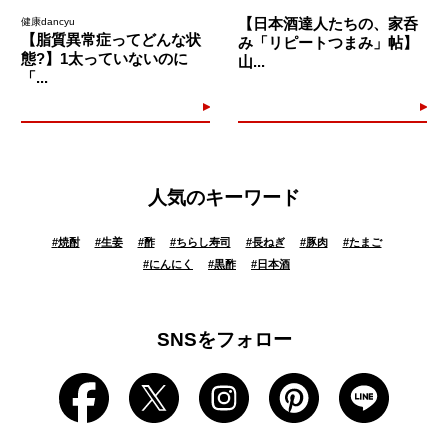
【日本酒達人たちの、家呑
健康dancyu
【脂質異常症ってどんな状
み「リピートつまみ」帖】
態?】1太っていないのに
山...
「...
人気のキーワード
#
焼酎
#
生姜
#
酢
#
ちらし寿司
#
長ねぎ
#
豚肉
#
たまご
#
にんにく
#
黒酢
#
日本酒
SNSをフォロー