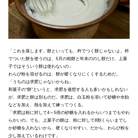
「これを蒸します。餅といっても、杵でつく餅じゃないよ。杵
でついた餅を使うのは、5月の柏餅と年末ののし餅だけ。上菓
子ではそういう餅は使わないの」
わらび粉を混ぜるのは、餅が硬くなりにくくするためだ。
「うちのは求肥じゃないからね」
和菓子の“餅”というと、求肥を連想する人も多いかもしれない
が、求肥と餅は別ものだ。求肥は、白玉粉を溶いて砂糖や水飴
などを加え、熱を加えて練ってつくる。
「求肥は粉に対して4～5倍の砂糖を入れるからいつまでもやわ
らかいの。でも、上菓子の餅は、粉に対して8割くらいまでし
か砂糖を入れないから、硬くなりやすい。だから、わらび粉を
少し加えているわけです」