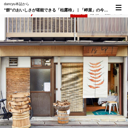
dancyu本誌から
"餅"のおいしさが堪能できる「枯露柿」｜「岬屋」の今月の和菓子③
検索
メニュー
倶楽部入会
ログイン