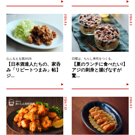
2026.8.6
2026.8.2
心ふるえる酒2026
日曜は、ちらし寿司をつくる。
【日本酒達人たちの、家呑
【夏のランチに食べたい!】
み「リピートつまみ」帖】
アジの刺身と揚げなすが
ジ...
驚...
2026.7.23
2026.8.2