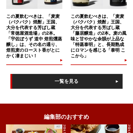
この夏飲むべきは、「麦麦
この夏飲むべきは、「麦麦
（バクバク）焼酎」王国、
（バクバク）焼酎」王国、
大分を代表する芳ばし蔵
大分を代表する芳ばし蔵
「常徳屋酒造場」の2本。
「藤居醸造」の2本。麦の風
「宇佐ぼうず 道中 焙煎燻蒸
味と甘やかな余韻が上品な
醸し」は、その名の通り、
「特蒸泰明」と、長期熟成
焙煎麦のロースト香がとに
にロマンを感じる「泰明 こ
かく凄まじい！
こから」
一覧を見る
編集部のおすすめ
2026.7.27
2026.8.5
AD