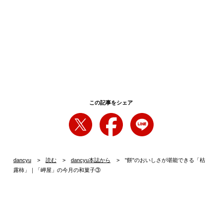
この記事をシェア
dancyu
読む
dancyu本誌から
"餅"のおいしさが堪能できる「枯
露柿」｜「岬屋」の今月の和菓子③