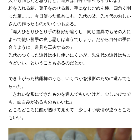
人でも同じだと思うけど、道具は自分で作っちゃうのよ」
粉を入れる箱、菓子をのせる板、手になじむめん棒、四角く削
った筆……。今日使った道具にも、先代の父、先々代のおじい
さんの作ったものがいくつもある。
「職人ひとりひとり手の格好が違うし、同じ道具でもその人に
よって使い勝手の良し悪しは違うでしょう。だから自分の手に
合うように、道具を工夫するの」
先代のつくった道具は少し使いにくいが、先先代の道具はちょ
うどいい、ということもあるのだとか。
でき上がった枯露柿のうち、いくつかを撮影のために選んでも
らった。
「きれいな形にできたものを選んでもいいけど、少しいびつで
も、面白みがあるものもいいね」
ところどころに餡が透けて見えて、少しずつ表情が違うところ
もいい。