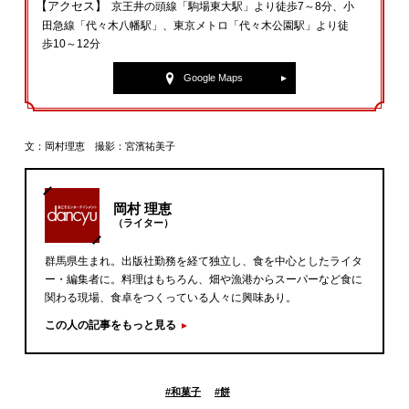
【アクセス】
京王井の頭線「駒場東大駅」より徒歩7～8分、小
田急線「代々木八幡駅」、東京メトロ「代々木公園駅」より徒
歩10～12分
Google Maps
文：岡村理恵 撮影：宮濱祐美子
岡村 理恵
（ライター）
群馬県生まれ。出版社勤務を経て独立し、食を中心としたライタ
ー・編集者に。料理はもちろん、畑や漁港からスーパーなど食に
関わる現場、食卓をつくっている人々に興味あり。
この人の記事をもっと見る
#
和菓子
#
餅