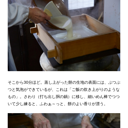
そこから30分ほど。蒸し上がった餅の生地の表面には、ぷつぷ
つと気泡ができているが、これは「ご飯の炊き上がりのような
もの」。さわり（打ち出し胴の鍋）に移し、細いめん棒でつつ
いて少し練ると、ふわぁ～っと、餅のよい香りが漂う。