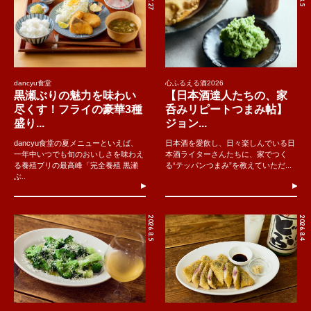
dancyu食堂
心ふるえる酒2026
黒瀬ぶりの魅力を味わい
【日本酒達人たちの、家
尽くす！フライの豪華3種
呑みリピートつまみ帖】
盛り...
ジョン...
dancyu食堂の夏メニューといえば、
日本酒を愛飲し、日々楽しんでいる日
一年中いつでも旬のおいしさを味わえ
本酒ライターさんたちに、家でつく
る養殖ブリの最高峰「完全養殖 黒瀬
る“テッパンつまみ”を教えていただ...
ぶ..
2026.8.5
2026.8.4