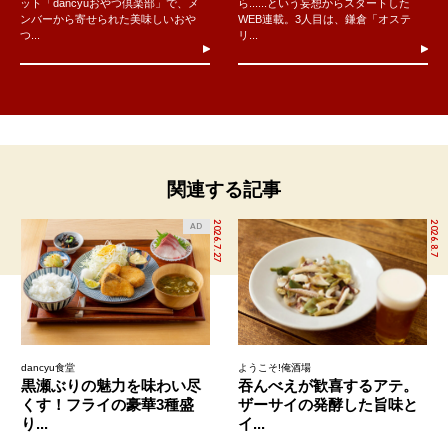
ット「dancyuおやつ倶楽部」で、メ
ら......という妄想からスタートした
ンバーから寄せられた美味しいおや
WEB連載。3人目は、鎌倉「オステ
つ...
リ...
関連する記事
2026.7.27
2026.8.7
AD
dancyu食堂
ようこそ!俺酒場
黒瀬ぶりの魅力を味わい尽
吞んべえが歓喜するアテ。
くす！フライの豪華3種盛
ザーサイの発酵した旨味と
り...
イ...