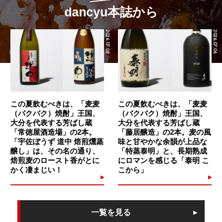
dancyu本誌から
2026.07.08
2026.07.06
この夏飲むべきは、「麦麦
この夏飲むべきは、「麦麦
（バクバク）焼酎」王国、
（バクバク）焼酎」王国、
大分を代表する芳ばし蔵
大分を代表する芳ばし蔵
「常徳屋酒造場」の2本。
「藤居醸造」の2本。麦の風
「宇佐ぼうず 道中 焙煎燻蒸
味と甘やかな余韻が上品な
醸し」は、その名の通り、
「特蒸泰明」と、長期熟成
焙煎麦のロースト香がとに
にロマンを感じる「泰明 こ
かく凄まじい！
こから」
一覧を見る