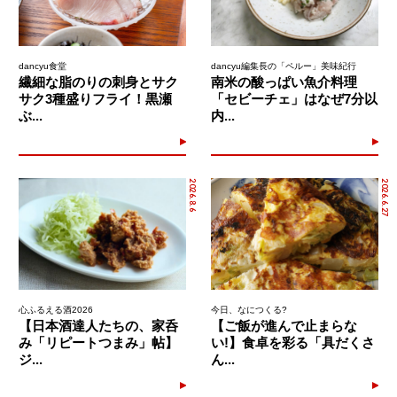
dancyu食堂
dancyu編集長の「ペルー」美味紀行
繊細な脂のりの刺身とサク
南米の酸っぱい魚介料理
サク3種盛りフライ！黒瀬
「セビーチェ」はなぜ7分以
ぶ...
内...
2026.8.6
2026.6.27
心ふるえる酒2026
今日、なにつくる?
【日本酒達人たちの、家呑
【ご飯が進んで止まらな
み「リピートつまみ」帖】
い!】食卓を彩る「具だくさ
ジ...
ん...