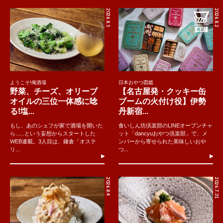
2026.8.5
2026.8.2
ようこそ!俺酒場
日本おやつ図鑑
野菜、チーズ、オリーブ
【名古屋発・クッキー缶
オイルの三位一体感に唸
ブームの火付け役】伊勢
る!塩...
丹新宿...
もし、あのシェフが家で酒場を開いた
食いしん坊倶楽部のLINEオープンチャ
ら......という妄想からスタートした
ット「dancyuおやつ倶楽部」で、メ
WEB連載。3人目は、鎌倉「オステ
ンバーから寄せられた美味しいおや
リ...
つ...
2026.8.4
2026.7.31