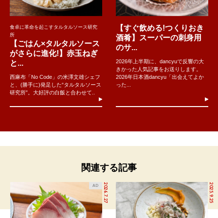
【すぐ飲める!つくりおき
食卓に革命を起こすタルタルソース研究
所
酒肴】スーパーの刺身用
【ごはん×タルタルソース
のサ...
がさらに進化!】赤玉ねぎ
2026年上半期に、dancyuで反響の大
と...
きかった人気記事をお送りします。
西麻布「No Code」の米澤文雄シェフ
2026年日本酒dancyu「出会えてよか
と、(勝手に)発足した“タルタルソース
った...
研究所”。大好評の白飯と合わせて..
関連する記事
2026.7.27
2025.9.25
AD