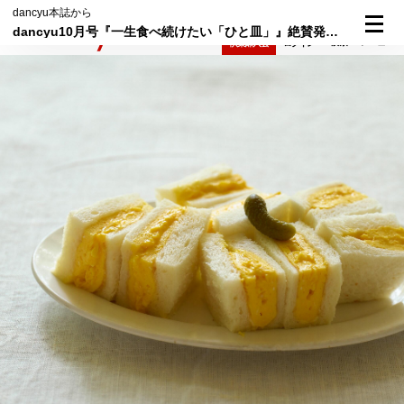
dancyu本誌から
dancyu10月号『一生食べ続けたい「ひと皿」』絶賛発売中！
検索
メニュー
倶楽部入会
ログイン