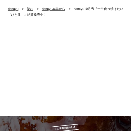
dancyu
読む
dancyu本誌から
dancyu10月号『一生食べ続けたい
「ひと皿」』絶賛発売中！
この連載の他の記事