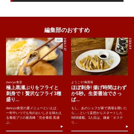
編集部のおすすめ
2026.7.27
2026.8.4
AD
dancyu食堂
ようこそ!俺酒場
極上黒瀬ぶりをフライと
ほぼ刺身! 揚げ時間はわず
刺身で！贅沢なフライ3種
か5秒。生姜醤油でさっ
盛り...
ぱ...
dancyu食堂の夏メニューといえば、
もし、あのシェフが家で酒場を開いた
一年中いつでも旬のおいしさを味わえ
ら......という妄想からスタートした
る養殖ブリの最高峰「完全養殖 黒瀬
WEB連載。3人目は、鎌倉「オステ
ぶ..
リ...