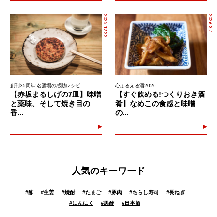
2025.12.22
2026.3.7
創刊35周年!名酒場の感動レシピ
心ふるえる酒2026
【赤坂まるしげの7皿】味噌
【すぐ飲める!つくりおき酒
と薬味、そして焼き目の
肴】なめこの食感と味噌
香...
の...
人気のキーワード
#
酢
#
生姜
#
焼酎
#
たまご
#
豚肉
#
ちらし寿司
#
長ねぎ
#
にんにく
#
黒酢
#
日本酒