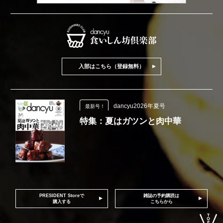
入部はこちら（登録無料）
dancyu2026年夏号
最新号！
特集：夏はガツンと肉中華
PRESIDENT Storeで
雑誌の予約購読は
購入する
こちらから