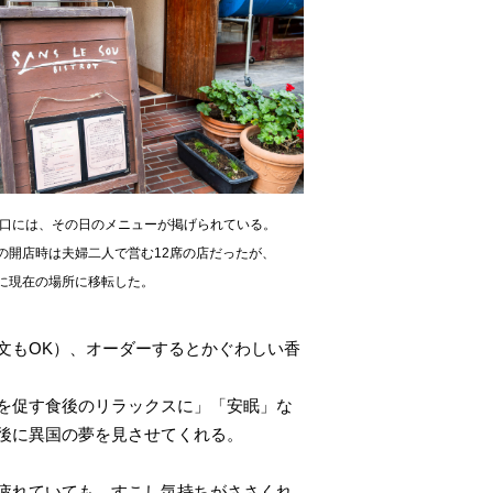
入口には、その日のメニューが掲げられている。
年の開店時は夫婦二人で営む12席の店だったが、
年に現在の場所に移転した。
文もOK）、オーダーするとかぐわしい香
を促す食後のリラックスに」「安眠」な
後に異国の夢を見させてくれる。
疲れていても、すこし気持ちがささくれ