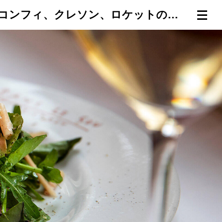
「ビストロ サンルスー」の鴨むね肉の燻製と削ったフォアグラのコンフィ、クレソン、ロケットのサラダ｜編集部員の校了めし②
連載一覧
倶楽部入会
（無料）
ログイン
検索
メニュー