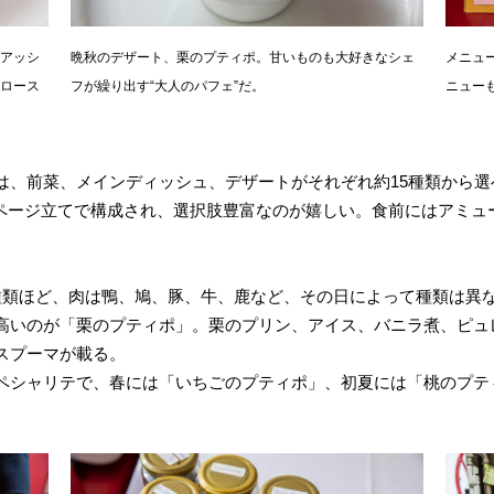
アッシ
晩秋のデザート、栗のプティポ。甘いものも大好きなシェ
メニュ
ロース
フが繰り出す“大人のパフェ”だ。
ニュー
、前菜、メインディッシュ、デザートがそれぞれ約15種類から選べ
1ページ立てで構成され、選択肢豊富なのが嬉しい。食前にはアミュ
種類ほど、肉は鴨、鳩、豚、牛、鹿など、その日によって種類は異
高いのが「栗のプティポ」。栗のプリン、アイス、バニラ煮、ピュレ
スプーマが載る。
ペシャリテで、春には「いちごのプティポ」、初夏には「桃のプテ