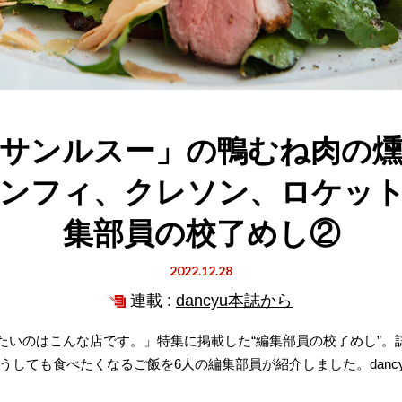
サンルスー」の鴨むね肉の
ンフィ、クレソン、ロケッ
集部員の校了めし②
2022.12.28
連載 :
dancyu本誌から
行きたいのはこんな店です。」特集に掲載した“編集部員の校了めし”
しても食べたくなるご飯を6人の編集部員が紹介しました。danc