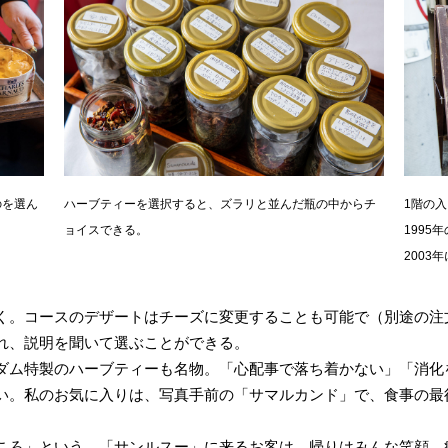
のを選ん
ハーブティーを選択すると、ズラリと並んだ瓶の中からチ
1階の
ョイスできる。
1995
2003
く。コースのデザートはチーズに変更することも可能で（別途の注
れ、説明を聞いて選ぶことができる。
ダム特製のハーブティーも名物。「心配事で落ち着かない」「消化
い。私のお気に入りは、写真手前の「サマルカンド」で、食事の最
ころ」という。「サンルスー」に来るお客は、帰りはみんな笑顔。