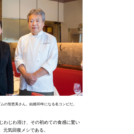
ムの智恵美さん。結婚30年になる名コンビだ。
でじわじわ溶け、その初めての食感に驚い
、元気回復メシである。