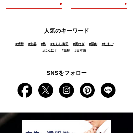
人気のキーワード
#
焼酎
#
生姜
#
酢
#
ちらし寿司
#
長ねぎ
#
豚肉
#
たまご
#
にんにく
#
黒酢
#
日本酒
SNSをフォロー