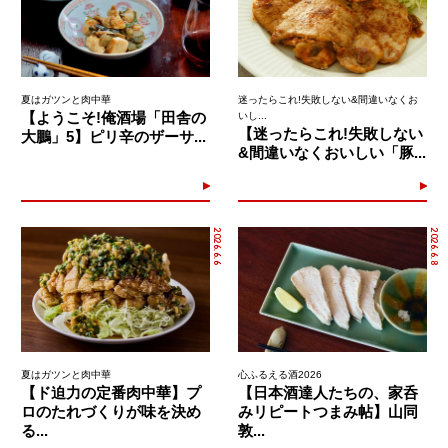
夏はガツンと肉中華
迷ったらこれ!失敗しない&間違いなくお
【ようこそ!俺酒場「田舎の
いし...
【迷ったらこれ!失敗しない
大鵬」5】ピリ辛のザーサ...
&間違いなくおいしい「豚...
2026.6.6
2026.6.8
夏はガツンと肉中華
心ふるえる酒2026
【ド迫力の定番肉中華】プ
【日本酒達人たちの、家呑
ロのたれづくりが味を決め
みリピートつまみ帖】山同
る...
敦...