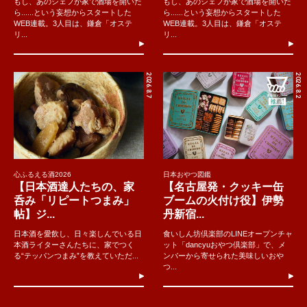
もし、あのシェフが家で酒場を開いた
もし、あのシェフが家で酒場を開いた
ら......という妄想からスタートした
ら......という妄想からスタートした
WEB連載。3人目は、鎌倉「オステ
WEB連載。3人目は、鎌倉「オステ
リ...
リ...
2026.8.7
2026.8.2
心ふるえる酒2026
日本おやつ図鑑
【日本酒達人たちの、家
【名古屋発・クッキー缶
呑み「リピートつまみ」
ブームの火付け役】伊勢
帖】ジ...
丹新宿...
日本酒を愛飲し、日々楽しんでいる日
食いしん坊倶楽部のLINEオープンチャ
本酒ライターさんたちに、家でつく
ット「dancyuおやつ倶楽部」で、メ
る“テッパンつまみ”を教えていただ...
ンバーから寄せられた美味しいおや
つ...