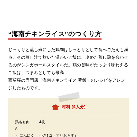
“海南チキンライス”のつくり方
じっくりと蒸し煮にした鶏肉はしっとりとして食べごたえも満
点。その蒸し汁で炊いた温かいご飯に、冷めた蒸し鶏を合わせ
るのがシンガポールスタイルだ。鶏の旨味がたっぷり味わえる
ご飯は、つまみとしても最高！
西荻窪の専門店「海南チキンライス 夢飯」のレシピをアレン
ジしたものです。
材料 (
4人分
)
鶏もも肉
4枚
A
・ にんにく
小さじ2（すりおろす）