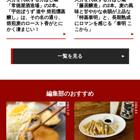
「常徳屋酒造場」の2本。
「藤居醸造」の2本。麦の風
「宇佐ぼうず 道中 焙煎燻蒸
味と甘やかな余韻が上品な
醸し」は、その名の通り、
「特蒸泰明」と、長期熟成
焙煎麦のロースト香がとに
にロマンを感じる「泰明 こ
かく凄まじい！
こから」
一覧を見る
編集部のおすすめ
2026.7.27
2026.8.4
AD