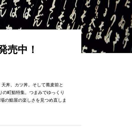
賛発売中！
ら、天丼、カツ丼。そして蕎麦前と
りの町鮨特集。つまみでゆっくり
町場の鮨屋の楽しさを見つめ直しま