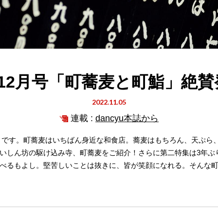
yu12月号「町蕎麦と町鮨」絶
2022.11.05
連載 :
dancyu本誌から
町鮨」です。町蕎麦はいちばん身近な和食店。蕎麦はもちろん、天ぷ
いしん坊の駆け込み寺、町蕎麦をご紹介！さらに第二特集は3年ぶ
べるもよし。堅苦しいことは抜きに、皆が笑顔になれる。そんな