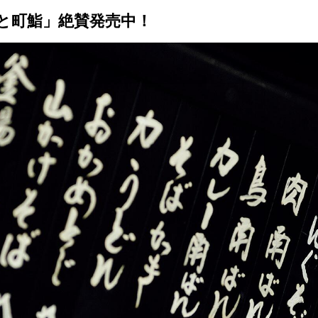
蕎麦と町鮨」絶賛発売中！
トップ
プロが教えるレシピ
厳選！店探し
食のストーリー