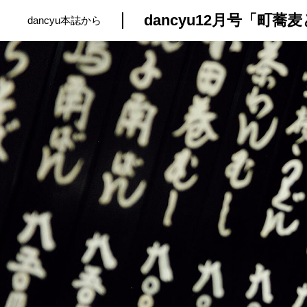
dancyu12月号「町
dancyu本誌から