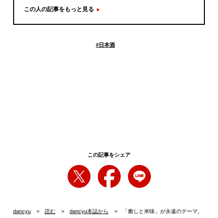
この人の記事をもっと見る
#
日本酒
この記事をシェア
dancyu
読む
dancyu本誌から
「癒しと米味」が永遠のテーマ。