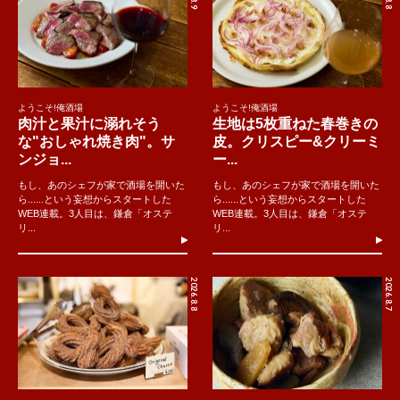
ようこそ!俺酒場
ようこそ!俺酒場
肉汁と果汁に溺れそう
生地は5枚重ねた春巻きの
な"おしゃれ焼き肉"。サ
皮。クリスピー&クリーミ
ンジョ...
ー...
もし、あのシェフが家で酒場を開いた
もし、あのシェフが家で酒場を開いた
ら......という妄想からスタートした
ら......という妄想からスタートした
WEB連載。3人目は、鎌倉「オステ
WEB連載。3人目は、鎌倉「オステ
リ...
リ...
2026.8.8
2026.8.7