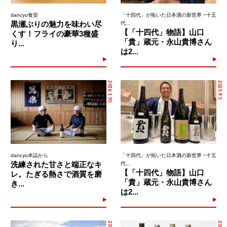
dancyu食堂
「十四代」が拓いた日本酒の新世界 ~十五
黒瀬ぶりの魅力を味わい尽
代...
【「十四代」物語】山口
くす！フライの豪華3種盛
「貴」蔵元・永山貴博さん
り...
は2...
2026.1.30
2025.9.5
dancyu本誌から
「十四代」が拓いた日本酒の新世界 ~十五
洗練された甘さと端正なキ
代...
【「十四代」物語】山口
レ。たぎる熱さで酒質を磨
「貴」蔵元・永山貴博さん
き...
は2...