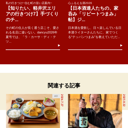
私の行きつけ~住む町の旨い店案内~
心ふるえる酒2026
【知りたい、軽井沢エリ
【日本酒達人たちの、家
アの行きつけ7】手づくり
呑み「リピートつまみ」
のチ...
帖】ジ...
その町の住人が長く通う店こそ、愛さ
日本酒を愛飲し、日々楽しんでいる日
れる名店に違いない。dancyu2026年
本酒ライターさんたちに、家でつく
夏号では、「ラ・カーサ・ディ・テ
る“テッパンつまみ”を教えていただ...
ツ...
関連する記事
2026.7.27
2025.8.22
AD