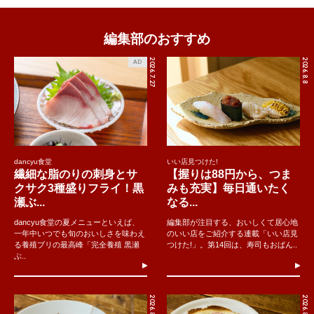
編集部のおすすめ
2026.7.27
2026.8.8
AD
dancyu食堂
いい店見つけた!
繊細な脂のりの刺身とサ
【握りは88円から、つま
クサク3種盛りフライ！黒
みも充実】毎日通いたく
瀬ぶ...
なる...
dancyu食堂の夏メニューといえば、
編集部が注目する、おいしくて居心地
一年中いつでも旬のおいしさを味わえ
のいい店をご紹介する連載「いい店見
る養殖ブリの最高峰「完全養殖 黒瀬
つけた!」。第14回は、寿司もおばん..
ぶ..
2026.8.9
2026.8.8