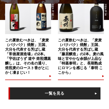
2026.07.08
2026.07.06
この夏飲むべきは、「麦麦
この夏飲むべきは、「麦麦
（バクバク）焼酎」王国、
（バクバク）焼酎」王国、
大分を代表する芳ばし蔵
大分を代表する芳ばし蔵
「常徳屋酒造場」の2本。
「藤居醸造」の2本。麦の風
「宇佐ぼうず 道中 焙煎燻蒸
味と甘やかな余韻が上品な
醸し」は、その名の通り、
「特蒸泰明」と、長期熟成
焙煎麦のロースト香がとに
にロマンを感じる「泰明 こ
かく凄まじい！
こから」
一覧を見る