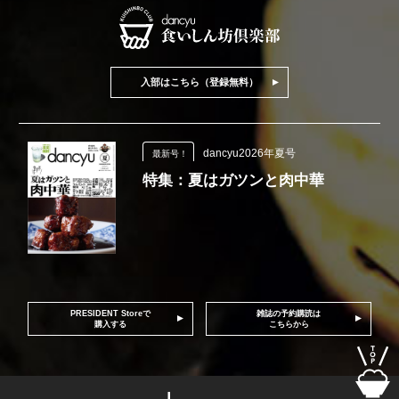
入部はこちら（登録無料）
dancyu2026年夏号
最新号！
特集：夏はガツンと肉中華
PRESIDENT Storeで
雑誌の予約購読は
購入する
こちらから