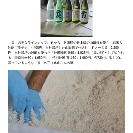
「貴」の主なラインナップ。右から、兵庫県の最上級の山田錦を使う「純米大
吟醸プラチナ」4,400円、自社栽培した山田錦で仕込む「ドメーヌ貴」2,200
円、自社栽培の雄町を使った「純米吟醸 雄町」1,925円、“貴の顔”として知られ
る「特別純米60」1,650円、「特別純米 直汲60」1,980円。各720ml。楽しげに
躍っているような「貴」の字は永山さんの筆。