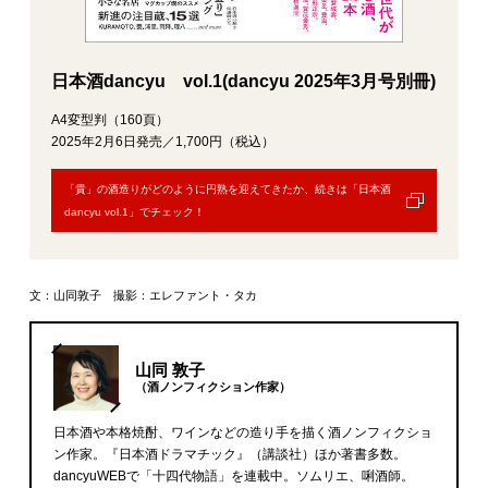
日本酒dancyu vol.1(dancyu 2025年3月号別冊)
A4変型判（160頁）
2025年2月6日発売／1,700円（税込）
「貴」の酒造りがどのように円熟を迎えてきたか、続きは「日本酒
dancyu vol.1」でチェック！
文：山同敦子 撮影：エレファント・タカ
山同 敦子
（酒ノンフィクション作家）
日本酒や本格焼酎、ワインなどの造り手を描く酒ノンフィクショ
ン作家。『日本酒ドラマチック』（講談社）ほか著書多数。
dancyuWEBで「十四代物語」を連載中。ソムリエ、唎酒師。