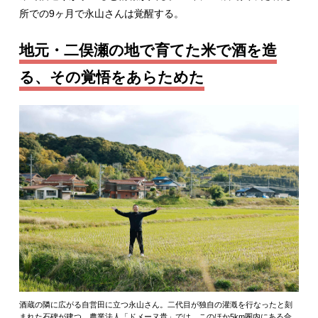
所での9ヶ月で永山さんは覚醒する。
地元・二俣瀬の地で育てた米で酒を造
る、その覚悟をあらためた
酒蔵の隣に広がる自営田に立つ永山さん。二代目が独自の灌漑を行なったと刻
まれた石碑が建つ。農業法人「ドメーヌ貴」では、このほか5km圏内にある合