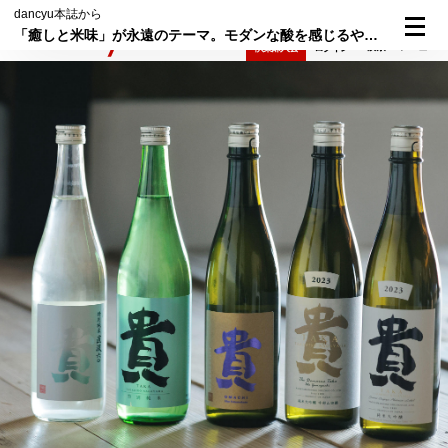
dancyu本誌から
「癒しと米味」が永遠のテーマ。モダンな酸を感じるやわらかな食中酒を醸す「貴」
検索
メニュー
倶楽部入会
ログイン