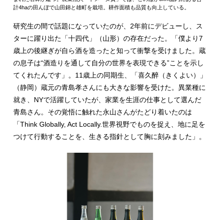
計4haの田んぼで山田錦と雄町を栽培。耕作面積も品質も向上している。
研究生の間で話題になっていたのが、2年前にデビューし、ス
ターに躍り出た「十四代」（山形）の存在だった。「僕より7
歳上の後継ぎが自ら酒を造ったと知って衝撃を受けました。蔵
の息子は“酒造りを通して自分の世界を表現できる”ことを示し
てくれたんです」。11歳上の同期生、「喜久醉（きくよい）」
（静岡）蔵元の青島孝さんにも大きな影響を受けた。異業種に
就き、NYで活躍していたが、家業を生涯の仕事として選んだ
青島さん。その覚悟に触れた永山さんがたどり着いたのは
「Think Globally, Act Locally.世界視野でものを捉え、地に足を
つけて行動することを、生きる指針として胸に刻みました」。