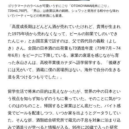
ゴリラマークのラベルが可愛いうすにごり「OTOKOYAMA純米にごり」
720ml1,760円。「男山」は創業以来の銘柄。シュワッと発泡する軽やかな味わ
いでパーティーなどの乾杯酒にも最適。
「高度成長期はどんどん酒が売れていたけれど、貴博が生まれ
た1975年頃から売れなくなって、ビールの卸業でしのいでき
たんじゃ」とお国言葉で話すのは、父で四代目の義毅（よし
き）さん。全国の日本酒の出荷量も73酒造年度（73年7月～74
年6月）をピークに下降している。家業の衰退を感じながら育
った永山さんは、高校卒業後カナダへ語学留学する。「後継ぎ
には兄がいて、酒蔵に僕の居場所はない。海外で自分の生きる
道を見つけるつもりでした」。
留学生活で将来の目的は見えなかったが、世界の中の日本とい
う視点を知らず知らずのうちに養っていた。そのことに気がつ
くのはのちのこと。帰国すると家業はどん底だった。バイト感
覚でビールを配達しつつ、いつか家を出ようとグータラしてい
た。そんな折、酒類総合研究所で蔵元の子息を対象に泊まり込
みで酒造りが学べると情報が入る。95年に20歳で入った研究