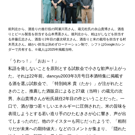
前列左から、酒造りの進行役の阿瀬川亮さん、蔵元杜氏の永山貴博さん、酒造
りとビール製造を担当する山本秀憲さん。後列左から、粕はがしなどを担当す
る井藤広志さん、酒造り2年目の森次研太さん、酒造りと米の栽培を担当する村
木亮太さん。細かい担当は決めずローテーション制で、シフトはGoogleカレン
ダーで共有する。※蔵人は2025年掲載当時。
「うわっ！」「おお～！」
私語を発しないことを原則とする試飲会で小さな歓声が上がっ
た。それは22年前。dancyu2003年3月号日本酒特集に掲載す
る酒を選ぶ試飲会で、「特別純米 貴（たか）」が注がれたと
きのこと。推薦した酒販店によると27歳（当時）の蔵元の次
男、永山貴博さんが杜氏就任2年目の作ということだった。一
口で、酒が放つ若々しいエネルギーに圧倒された。米の旨味を
表現しようとする若い造り手のひたむきさが心に響き、声が出
てしまったのだ。他のテイスターも同じだったようで、「粗削
りだが未来への期待値大」などのコメントが集まり、「隠れた