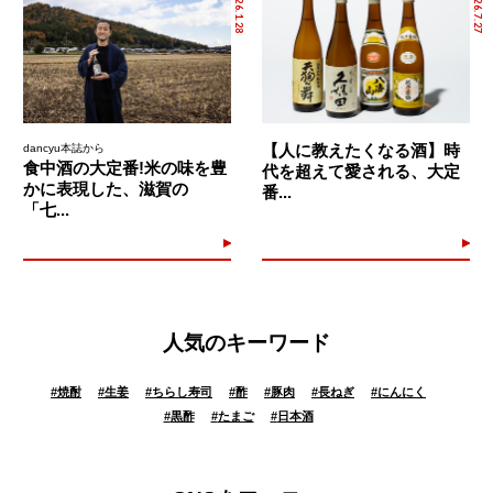
2026.1.28
2026.7.27
【人に教えたくなる酒】時
dancyu本誌から
食中酒の大定番!米の味を豊
代を超えて愛される、大定
かに表現した、滋賀の
番...
「七...
人気のキーワード
#
焼酎
#
生姜
#
ちらし寿司
#
酢
#
豚肉
#
長ねぎ
#
にんにく
#
黒酢
#
たまご
#
日本酒