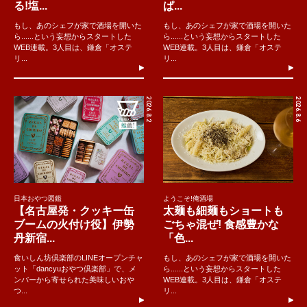
る!塩...
ぱ...
もし、あのシェフが家で酒場を開いた
もし、あのシェフが家で酒場を開いた
ら......という妄想からスタートした
ら......という妄想からスタートした
WEB連載。3人目は、鎌倉「オステ
WEB連載。3人目は、鎌倉「オステ
リ...
リ...
2026.8.2
2026.8.6
日本おやつ図鑑
ようこそ!俺酒場
【名古屋発・クッキー缶
太麺も細麺もショートも
ブームの火付け役】伊勢
ごちゃ混ぜ! 食感豊かな
丹新宿...
「色...
食いしん坊倶楽部のLINEオープンチャ
もし、あのシェフが家で酒場を開いた
ット「dancyuおやつ倶楽部」で、メ
ら......という妄想からスタートした
ンバーから寄せられた美味しいおや
WEB連載。3人目は、鎌倉「オステ
つ...
リ...