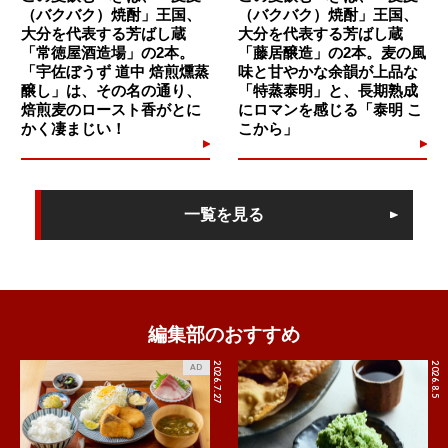
（バクバク）焼酎」王国、
（バクバク）焼酎」王国、
大分を代表する芳ばし蔵
大分を代表する芳ばし蔵
「常徳屋酒造場」の2本。
「藤居醸造」の2本。麦の風
「宇佐ぼうず 道中 焙煎燻蒸
味と甘やかな余韻が上品な
醸し」は、その名の通り、
「特蒸泰明」と、長期熟成
焙煎麦のロースト香がとに
にロマンを感じる「泰明 こ
かく凄まじい！
こから」
一覧を見る
編集部のおすすめ
2026.7.27
2026.8.5
AD