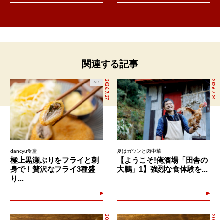
関連する記事
2026.7.27
2026.7.24
AD
dancyu食堂
夏はガツンと肉中華
極上黒瀬ぶりをフライと刺
【ようこそ!俺酒場「田舎の
身で！贅沢なフライ3種盛
大鵬」1】強烈な食体験を...
り...