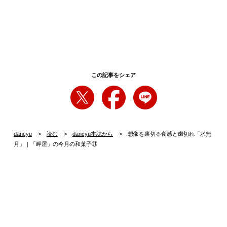
この記事をシェア
dancyu
読む
dancyu本誌から
想像を裏切る食感と歯切れ「水無
月」｜「岬屋」の今月の和菓子㉑