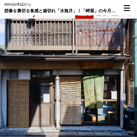
dancyu本誌から
想像を裏切る食感と歯切れ「水無月」｜「岬屋」の今月の和菓子㉑
検索
メニュー
倶楽部入会
ログイン