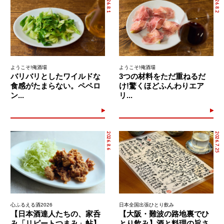
2026.8.1
2026.8.2
ようこそ!俺酒場
ようこそ!俺酒場
バリバリとしたワイルドな
3つの材料をただ重ねるだ
食感がたまらない。ペペロ
け!驚くほどふんわりエア
ン...
リ...
2026.8.6
2026.7.25
心ふるえる酒2026
日本全国出張ひとり飲み
【日本酒達人たちの、家呑
【大阪・難波の路地裏でひ
み「リピートつまみ」帖】
とり飲み】酒と料理の旨さ