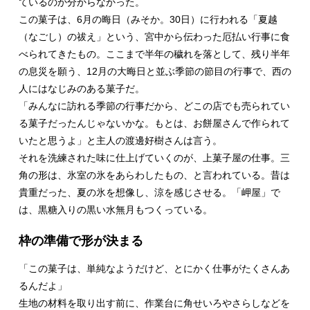
ているのか分からなかった。
この菓子は、6月の晦日（みそか。30日）に行われる「夏越
（なごし）の祓え」という、宮中から伝わった厄払い行事に食
べられてきたもの。ここまで半年の穢れを落として、残り半年
の息災を願う、12月の大晦日と並ぶ季節の節目の行事で、西の
人にはなじみのある菓子だ。
「みんなに訪れる季節の行事だから、どこの店でも売られてい
る菓子だったんじゃないかな。もとは、お餅屋さんで作られて
いたと思うよ」と主人の渡邊好樹さんは言う。
それを洗練された味に仕上げていくのが、上菓子屋の仕事。三
角の形は、氷室の氷をあらわしたもの、と言われている。昔は
貴重だった、夏の氷を想像し、涼を感じさせる。「岬屋」で
は、黒糖入りの黒い水無月もつくっている。
枠の準備で形が決まる
「この菓子は、単純なようだけど、とにかく仕事がたくさんあ
るんだよ」
生地の材料を取り出す前に、作業台に角せいろやさらしなどを