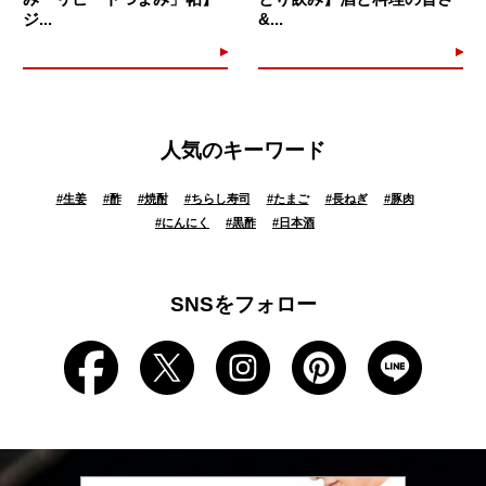
ジ...
&...
人気のキーワード
#
生姜
#
酢
#
焼酎
#
ちらし寿司
#
たまご
#
長ねぎ
#
豚肉
#
にんにく
#
黒酢
#
日本酒
SNSをフォロー