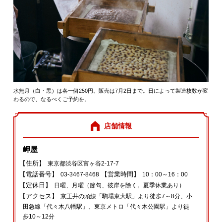
水無月（白・黒）は各一個250円。販売は7月2日まで。日によって製造枚数が変
わるので、なるべくご予約を。
店舗情報
岬屋
【住所】
東京都渋谷区富ヶ谷2-17-7
【電話番号】
【営業時間】
03-3467-8468
10：00～16：00
【定休日】
日曜、月曜（節句、彼岸を除く。夏季休業あり）
【アクセス】
京王井の頭線「駒場東大駅」より徒歩7～8分、小
田急線「代々木八幡駅」、東京メトロ「代々木公園駅」より徒
歩10～12分