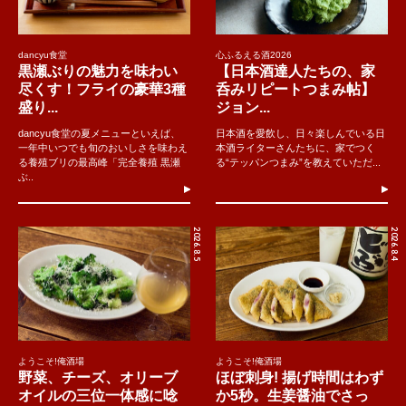
dancyu食堂
心ふるえる酒2026
黒瀬ぶりの魅力を味わい
【日本酒達人たちの、家
尽くす！フライの豪華3種
呑みリピートつまみ帖】
盛り...
ジョン...
dancyu食堂の夏メニューといえば、
日本酒を愛飲し、日々楽しんでいる日
一年中いつでも旬のおいしさを味わえ
本酒ライターさんたちに、家でつく
る養殖ブリの最高峰「完全養殖 黒瀬
る“テッパンつまみ”を教えていただ...
ぶ..
2026.8.5
2026.8.4
ようこそ!俺酒場
ようこそ!俺酒場
野菜、チーズ、オリーブ
ほぼ刺身! 揚げ時間はわず
オイルの三位一体感に唸
か5秒。生姜醤油でさっ