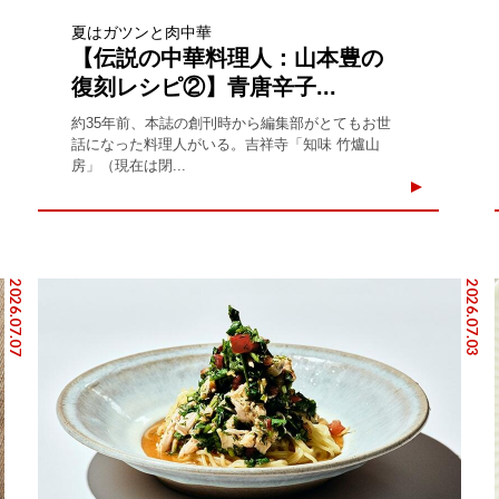
夏はガツンと肉中華
【伝説の中華料理人：山本豊の
復刻レシピ②】青唐辛子...
約35年前、本誌の創刊時から編集部がとてもお世
話になった料理人がいる。吉祥寺「知味 竹爐山
房」（現在は閉...
2026.07.07
2026.07.03