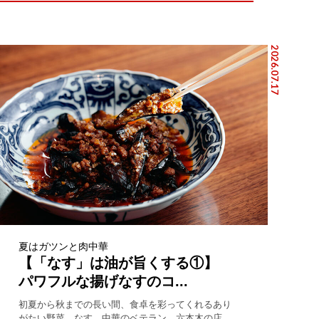
2026.07.17
夏はガツンと肉中華
【「なす」は油が旨くする①】
パワフルな揚げなすのコ...
初夏から秋までの長い間、食卓を彩ってくれるあり
がたい野菜、なす。中華のベテラン、六本木の店