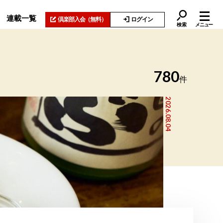
連載一覧
倶楽部入会
（無料）
ログイン
検索
メニュー
780
件
2026.08.04