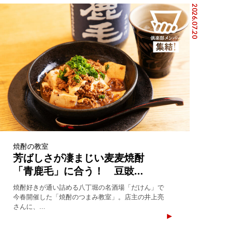
2026.07.20
焼酎の教室
芳ばしさが凄まじい麦麦焼酎
「青鹿毛」に合う！ 豆豉...
焼酎好きが通い詰める八丁堀の名酒場「だけん」で
今春開催した「焼酎のつまみ教室」。店主の井上亮
さんに、...