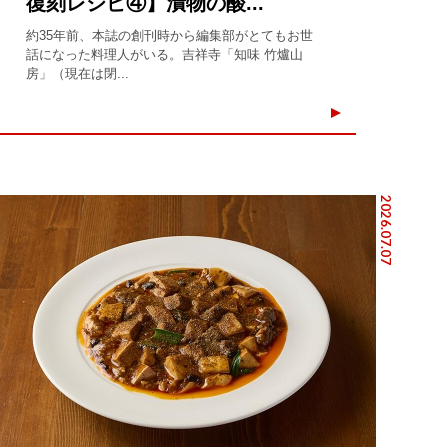
復刻レシピ④】漬物の酸...
約35年前、本誌の創刊時から編集部がとてもお世
話になった料理人がいる。吉祥寺「知味 竹爐山
房」（現在は閉...
2026.07.07