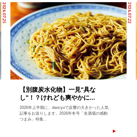
2026.07.25
2026.07.22
【別腹炭水化物】一見"具な
し"！？けれども爽やかに...
2026年上半期に、dancyuで反響の大きかった人気
記事をお送りします。2026年冬号「名酒場の感動
つまみ」特集...