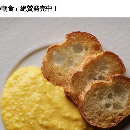
一の朝食」絶賛発売中！
トップ
プロが教えるレシピ
厳選！店探し
食のストーリー