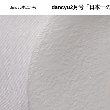
dancyu2月号「日本
dancyu本誌から