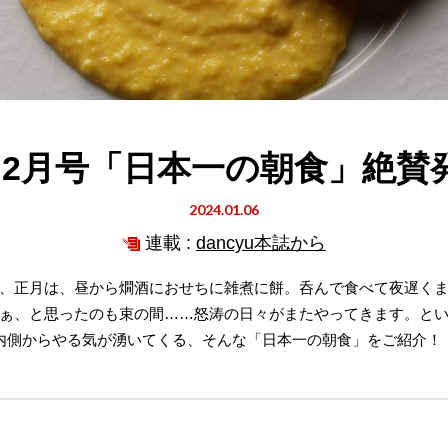
cyu2月号「日本一の朝食」絶賛
2024.01.06
連載 :
dancyu本誌から
、正月は、昼から燗酒におせちに雑煮に餅。呑んで食べて夜遅く
ぁ、と思ったのも束の間……怒涛の日々がまたやってきます。と
内側からやる気が湧いてくる、そんな「日本一の朝食」をご紹介！