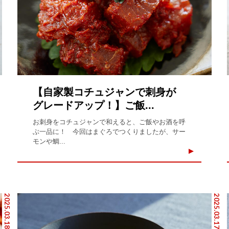
【自家製コチュジャンで刺身が
グレードアップ！】ご飯...
お刺身をコチュジャンで和えると、ご飯やお酒を呼
ぶ一品に！ 今回はまぐろでつくりましたが、サー
モンや鯛...
2025.03.18
2025.03.17