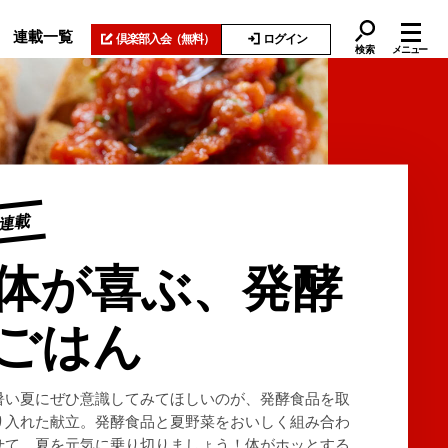
連載一覧
倶楽部入会
（無料）
ログイン
検索
メニュー
連載
体が喜ぶ、発酵
ごはん
暑い夏にぜひ意識してみてほしいのが、発酵食品を取
り入れた献立。発酵食品と夏野菜をおいしく組み合わ
せて、夏を元気に乗り切りましょう！体がホッとする