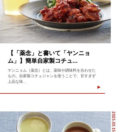
【「薬念」と書いて「ヤンニョ
ム」】簡単自家製コチュ...
ヤンニョム（薬念）とは、薬味や調味料を合わせた
もの。自家製コチュジャンを使うことで、甘すぎず
上品な味...
2025.03.15