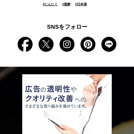
#
にんにく
#
黒酢
#
日本酒
SNSをフォロー