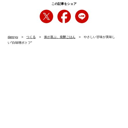
この記事をシェア
dancyu
つくる
体が喜ぶ、発酵ごはん
やさしい甘味が美味し
い"白味噌ポトフ"