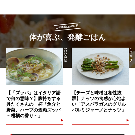
この連載の他の記事
体が喜ぶ、発酵ごはん
2025.03.28
2025.03.27
【「ズッパ」はイタリア語
【チーズと味噌は相性抜
で何の意味？】腹持ちする
群】ナッツの食感が心地よ
具だくさんの一杯「魚介と
い「アスパラガスのグリル
野菜、ハーブの酒粕ズッパ
パルミジャーノとナッツ」
～柑橘の香り～」