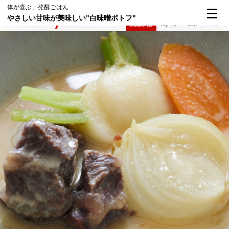
体が喜ぶ、発酵ごはん
やさしい甘味が美味しい"白味噌ポトフ"
検索
メニュー
倶楽部入会
ログイン