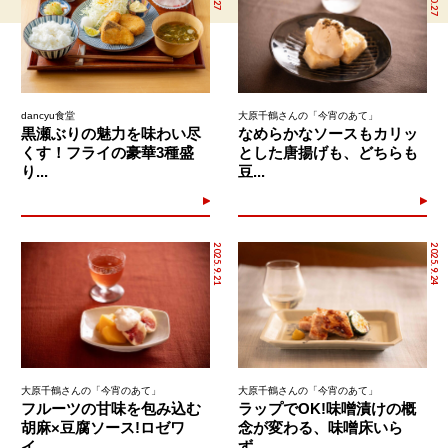
dancyu食堂
大原千鶴さんの「今宵のあて」
黒瀬ぶりの魅力を味わい尽
なめらかなソースもカリッ
くす！フライの豪華3種盛
とした唐揚げも、どちらも
り...
豆...
2025.9.21
2025.9.24
大原千鶴さんの「今宵のあて」
大原千鶴さんの「今宵のあて」
フルーツの甘味を包み込む
ラップでOK!味噌漬けの概
胡麻×豆腐ソース!ロゼワ
念が変わる、味噌床いら
イ...
ず...