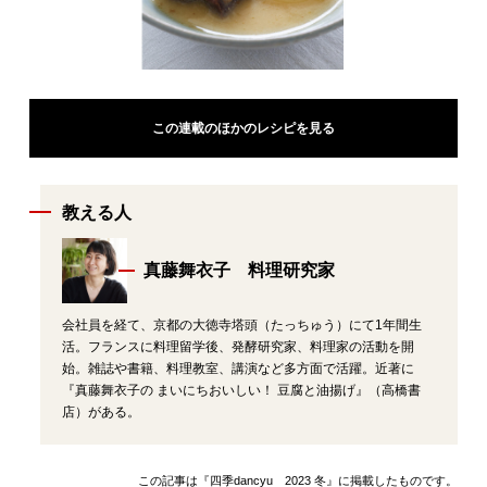
この連載のほかのレシピを見る
教える人
真藤舞衣子 料理研究家
会社員を経て、京都の大徳寺塔頭（たっちゅう）にて1年間生
活。フランスに料理留学後、発酵研究家、料理家の活動を開
始。雑誌や書籍、料理教室、講演など多方面で活躍。近著に
『真藤舞衣子の まいにちおいしい！ 豆腐と油揚げ』（高橋書
店）がある。
この記事は『四季dancyu 2023 冬』に掲載したものです。