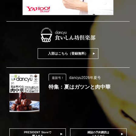
入部はこちら（登録無料）
dancyu2026年夏号
最新号！
特集：夏はガツンと肉中華
PRESIDENT Storeで
雑誌の予約購読は
購入する
こちらから