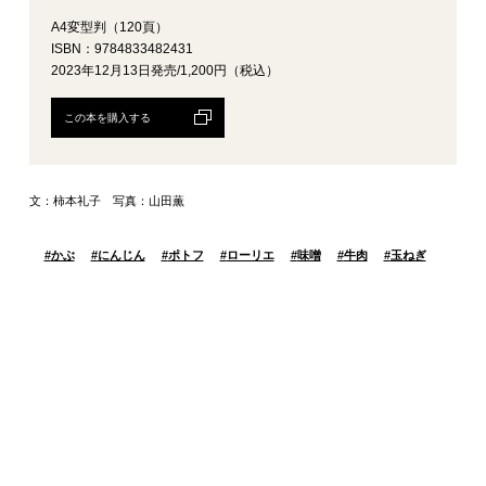
A4変型判（120頁）
ISBN：9784833482431
2023年12月13日発売/1,200円（税込）
この本を購入する
文：柿本礼子 写真：山田薫
#
かぶ
#
にんじん
#
ポトフ
#
ローリエ
#
味噌
#
牛肉
#
玉ねぎ