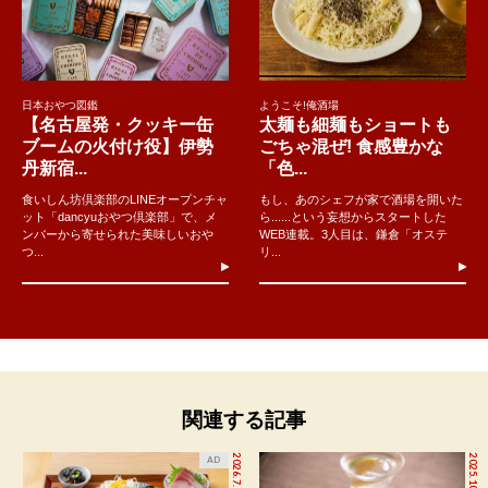
日本おやつ図鑑
ようこそ!俺酒場
【名古屋発・クッキー缶
太麺も細麺もショートも
ブームの火付け役】伊勢
ごちゃ混ぜ! 食感豊かな
丹新宿...
「色...
食いしん坊倶楽部のLINEオープンチャ
もし、あのシェフが家で酒場を開いた
ット「dancyuおやつ倶楽部」で、メ
ら......という妄想からスタートした
ンバーから寄せられた美味しいおや
WEB連載。3人目は、鎌倉「オステ
つ...
リ...
関連する記事
2026.7.27
2025.10.27
AD