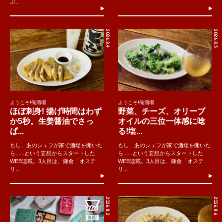
ぶ..
2026.8.4
2026.8.5
ようこそ!俺酒場
ようこそ!俺酒場
ほぼ刺身! 揚げ時間はわず
野菜、チーズ、オリーブ
か5秒。生姜醤油でさっ
オイルの三位一体感に唸
ぱ...
る!塩...
もし、あのシェフが家で酒場を開いた
もし、あのシェフが家で酒場を開いた
ら......という妄想からスタートした
ら......という妄想からスタートした
WEB連載。3人目は、鎌倉「オステ
WEB連載。3人目は、鎌倉「オステ
リ...
リ...
2026.8.2
2026.8.6