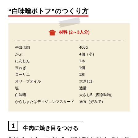
“白味噌ポトフ”のつくり方
材料 (
2～3人分
)
牛ほほ肉
400g
かぶ
4個（小）
にんじん
1本
玉ねぎ
1個
ローリエ
1枚
オリーブオイル
大さじ1
塩
適量
白味噌
大さじ5（西京味噌）
からしまたはディジョンマスタード
適宜（好みで）
1
牛肉に焼き目をつける