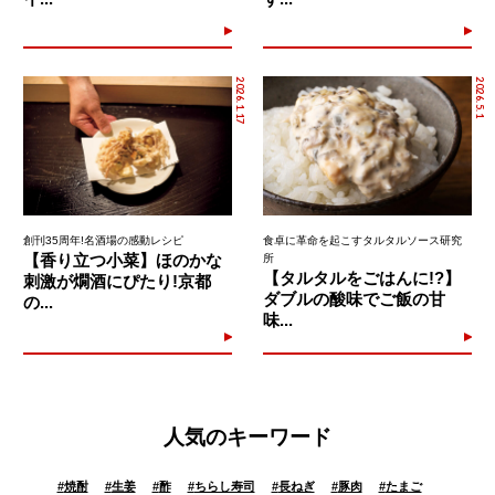
2026.1.17
2026.5.1
創刊35周年!名酒場の感動レシピ
食卓に革命を起こすタルタルソース研究
【香り立つ小菜】ほのかな
所
【タルタルをごはんに!?】
刺激が燗酒にぴたり!京都
ダブルの酸味でご飯の甘
の...
味...
人気のキーワード
#
焼酎
#
生姜
#
酢
#
ちらし寿司
#
長ねぎ
#
豚肉
#
たまご