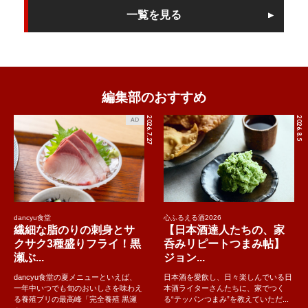
一覧を見る
編集部のおすすめ
2026.7.27
2026.8.5
AD
dancyu食堂
心ふるえる酒2026
繊細な脂のりの刺身とサ
【日本酒達人たちの、家
クサク3種盛りフライ！黒
呑みリピートつまみ帖】
瀬ぶ...
ジョン...
dancyu食堂の夏メニューといえば、
日本酒を愛飲し、日々楽しんでいる日
一年中いつでも旬のおいしさを味わえ
本酒ライターさんたちに、家でつく
る養殖ブリの最高峰「完全養殖 黒瀬
る“テッパンつまみ”を教えていただ...