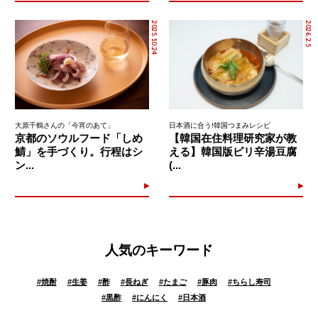
2025.10.24
2026.2.5
大原千鶴さんの「今宵のあて」
日本酒に合う!韓国つまみレシピ
京都のソウルフード「しめ
【韓国在住料理研究家が教
鯖」を手づくり。行程はシ
える】韓国版ピリ辛湯豆腐
ン...
(...
人気のキーワード
#
焼酎
#
生姜
#
酢
#
長ねぎ
#
たまご
#
豚肉
#
ちらし寿司
#
黒酢
#
にんにく
#
日本酒