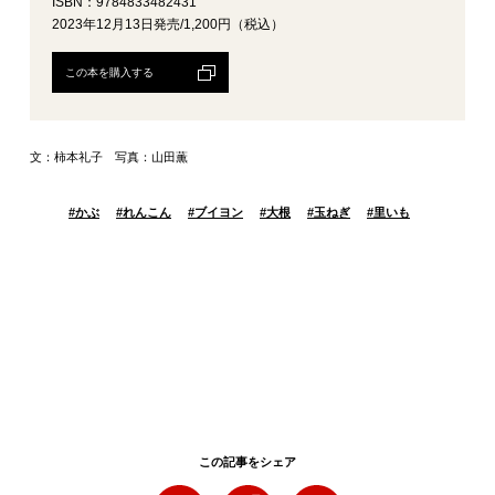
ISBN：9784833482431
2023年12月13日発売/1,200円（税込）
この本を購入する
文：柿本礼子 写真：山田薫
#
かぶ
#
れんこん
#
ブイヨン
#
大根
#
玉ねぎ
#
里いも
この記事をシェア