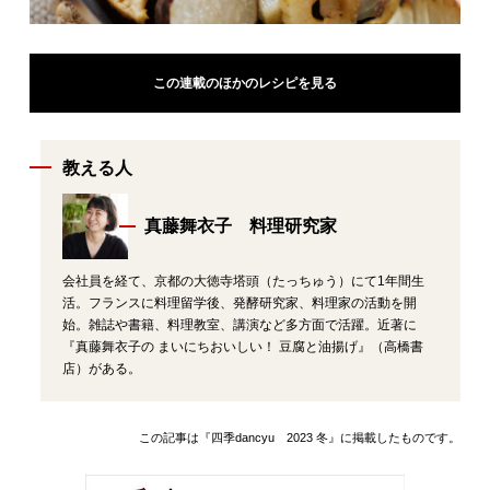
この連載のほかのレシピを見る
教える人
真藤舞衣子 料理研究家
会社員を経て、京都の大徳寺塔頭（たっちゅう）にて1年間生
活。フランスに料理留学後、発酵研究家、料理家の活動を開
始。雑誌や書籍、料理教室、講演など多方面で活躍。近著に
『真藤舞衣子の まいにちおいしい！ 豆腐と油揚げ』（高橋書
店）がある。
この記事は『四季dancyu 2023 冬』に掲載したものです。