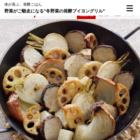
体が喜ぶ、発酵ごはん
野菜がご馳走になる"冬野菜の発酵ブイヨングリル"
検索
メニュー
倶楽部入会
ログイン