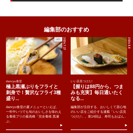
編集部のおすすめ
2026.7.27
2026.8.8
AD
dancyu食堂
いい店見つけた!
極上黒瀬ぶりをフライと
【握りは88円から、つま
刺身で！贅沢なフライ3種
みも充実】毎日通いたく
盛り...
なる...
dancyu食堂の夏メニューといえば、
編集部が注目する、おいしくて居心地
一年中いつでも旬のおいしさを味わえ
のいい店をご紹介する連載「いい店見
る養殖ブリの最高峰「完全養殖 黒瀬
つけた!」。第14回は、寿司もおばん..
ぶ..