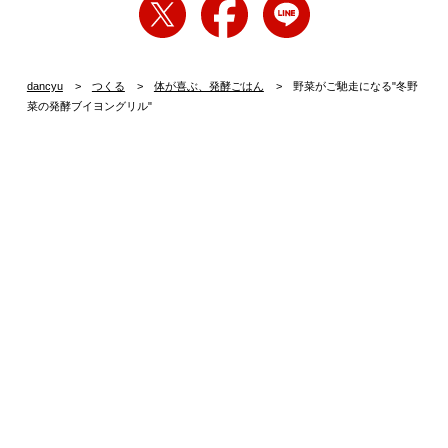
dancyu
つくる
体が喜ぶ、発酵ごはん
野菜がご馳走になる"冬野
菜の発酵ブイヨングリル"