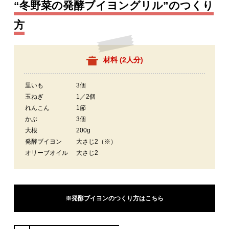
“冬野菜の発酵ブイヨングリル”のつくり
方
材料 (
2人分
)
里いも
3個
玉ねぎ
1／2個
れんこん
1節
かぶ
3個
大根
200g
発酵ブイヨン
大さじ2（※）
オリーブオイル
大さじ2
※発酵ブイヨンのつくり方はこちら