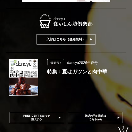
入部はこちら（登録無料）
dancyu2026年夏号
最新号！
特集：夏はガツンと肉中華
PRESIDENT Storeで
雑誌の予約購読は
購入する
こちらから