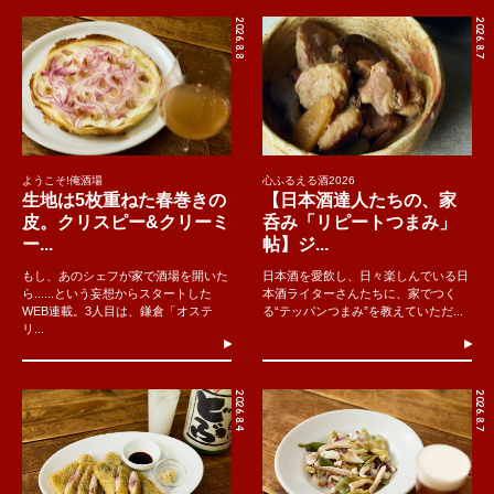
2026.8.8
2026.8.7
ようこそ!俺酒場
心ふるえる酒2026
生地は5枚重ねた春巻きの
【日本酒達人たちの、家
皮。クリスピー&クリーミ
呑み「リピートつまみ」
ー...
帖】ジ...
もし、あのシェフが家で酒場を開いた
日本酒を愛飲し、日々楽しんでいる日
ら......という妄想からスタートした
本酒ライターさんたちに、家でつく
WEB連載。3人目は、鎌倉「オステ
る“テッパンつまみ”を教えていただ...
リ...
2026.8.4
2026.8.7