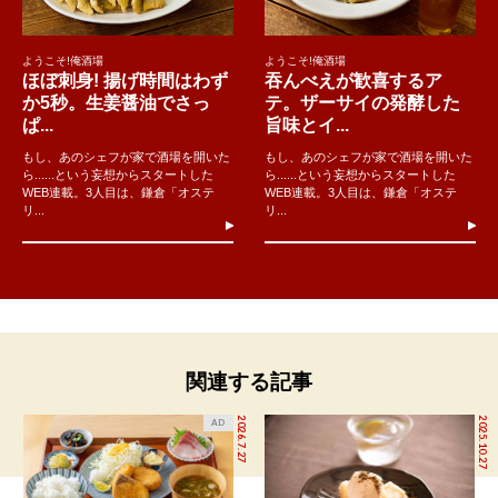
ようこそ!俺酒場
ようこそ!俺酒場
ほぼ刺身! 揚げ時間はわず
吞んべえが歓喜するア
か5秒。生姜醤油でさっ
テ。ザーサイの発酵した
ぱ...
旨味とイ...
もし、あのシェフが家で酒場を開いた
もし、あのシェフが家で酒場を開いた
ら......という妄想からスタートした
ら......という妄想からスタートした
WEB連載。3人目は、鎌倉「オステ
WEB連載。3人目は、鎌倉「オステ
リ...
リ...
関連する記事
2026.7.27
2025.10.27
AD