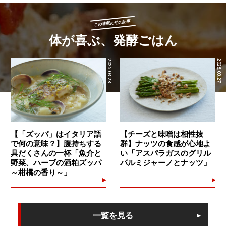
この連載の他の記事
体が喜ぶ、発酵ごはん
2025.03.28
2025.03.27
【「ズッパ」はイタリア語
【チーズと味噌は相性抜
で何の意味？】腹持ちする
群】ナッツの食感が心地よ
具だくさんの一杯「魚介と
い「アスパラガスのグリル
野菜、ハーブの酒粕ズッパ
パルミジャーノとナッツ」
～柑橘の香り～」
一覧を見る