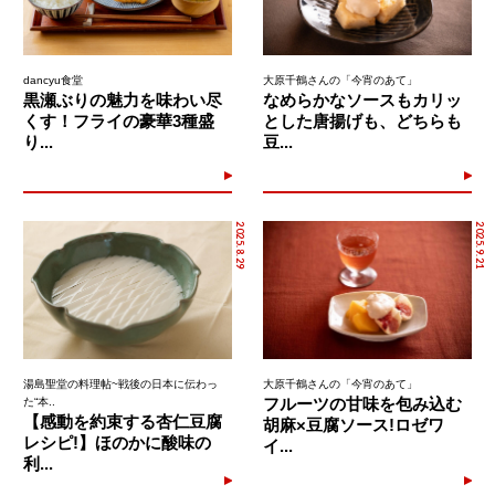
dancyu食堂
大原千鶴さんの「今宵のあて」
黒瀬ぶりの魅力を味わい尽
なめらかなソースもカリッ
くす！フライの豪華3種盛
とした唐揚げも、どちらも
り...
豆...
2025.8.29
2025.9.21
湯島聖堂の料理帖~戦後の日本に伝わっ
大原千鶴さんの「今宵のあて」
フルーツの甘味を包み込む
た“本..
【感動を約束する杏仁豆腐
胡麻×豆腐ソース!ロゼワ
レシピ!】ほのかに酸味の
イ...
利...