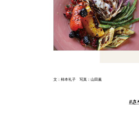
文：柿本礼子 写真：山田薫
#
さ