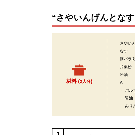
“さやいんげんとな
さやい
なす
豚バラ
片栗粉
米油
材料 (
)
2人分
A
・ バル
・ 醤油
・ みり
1