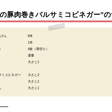
すの豚肉巻きバルサミコビネガー”の
んげん
8本
1本
肉
4枚（薄切り）
適量
大さじ1
サミコビネガー
大さじ2
大さじ1
ん
大さじ1