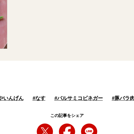
やいんげん
#
なす
#
バルサミコビネガー
#
豚バラ
この記事をシェア