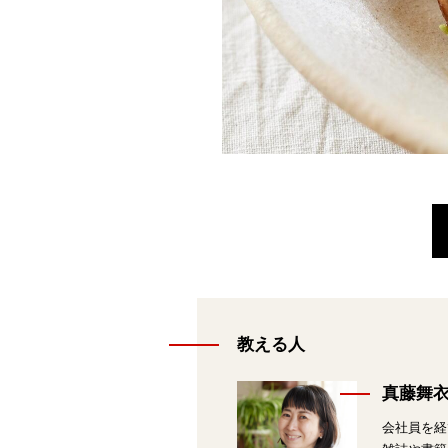
教える人
真藤舞
会社員を経