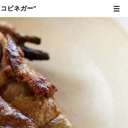
コビネガー"
連載一覧
倶楽部入会
（無料）
ログイン
検索
メニュー