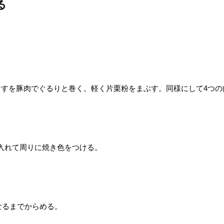
る
。
なすを豚肉でぐるりと巻く。軽く片栗粉をまぶす。同様にして4つの
入れて周りに焼き色をつける。
なるまでからめる。