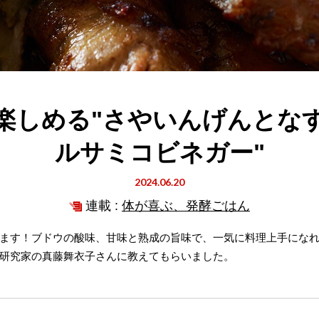
楽しめる"さやいんげんとな
ルサミコビネガー"
2024.06.20
連載 :
体が喜ぶ、発酵ごはん
ます！ブドウの酸味、甘味と熟成の旨味で、一気に料理上手にな
研究家の真藤舞衣子さんに教えてもらいました。