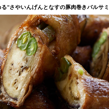
める"さやいんげんとなすの豚肉巻きバルサミ
トップ
プロが教えるレシピ
厳選！店探し
食のストーリー