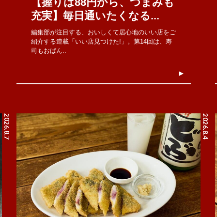
【握りは88円から、つまみも
充実】毎日通いたくなる...
編集部が注目する、おいしくて居心地のいい店をご
紹介する連載「いい店見つけた!」。第14回は、寿
司もおばん..
2026.8.7
2026.8.4