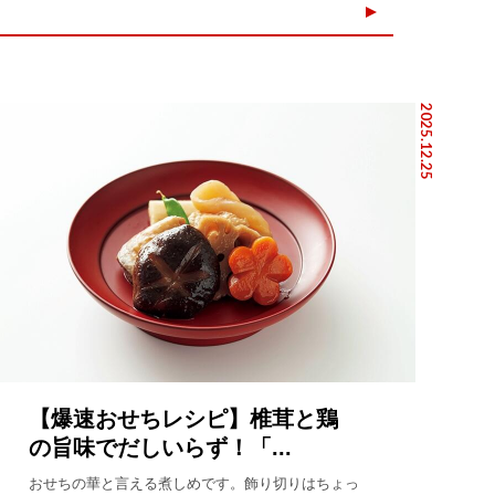
2025.12.25
【爆速おせちレシピ】椎茸と鶏
の旨味でだしいらず！「...
おせちの華と言える煮しめです。飾り切りはちょっ