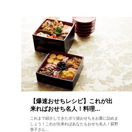
【爆速おせちレシピ】これが出
来ればおせち名人！料理...
これまで紹介してきたポリ袋おせちをお重に詰めま
しょう！これが出来ればあなたもおせち名人！荻野
恭子さん...