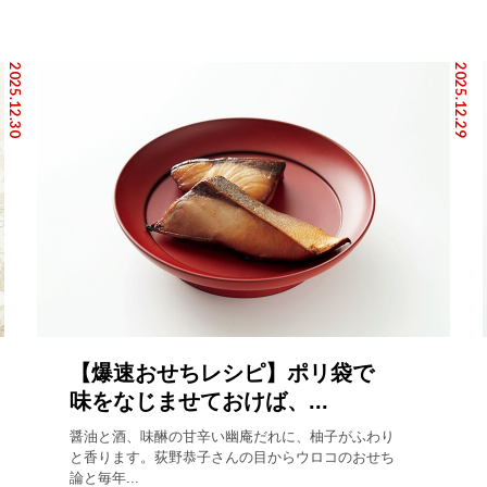
2025.12.30
2025.12.29
【爆速おせちレシピ】ポリ袋で
味をなじませておけば、...
醤油と酒、味醂の甘辛い幽庵だれに、柚子がふわり
と香ります。荻野恭子さんの目からウロコのおせち
論と毎年...