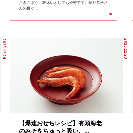
たきごぼう。箸休めとしても優秀です。荻野恭子さ
んの目か...
2025.12.24
2025.12.23
【爆速おせちレシピ】有頭海老
のみそをちゅっと吸い、...