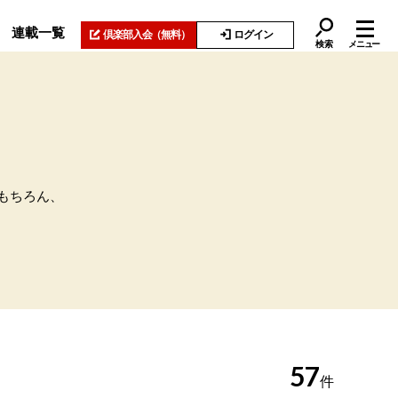
連載一覧
倶楽部入会
（無料）
ログイン
検索
メニュー
もちろん、
57
件