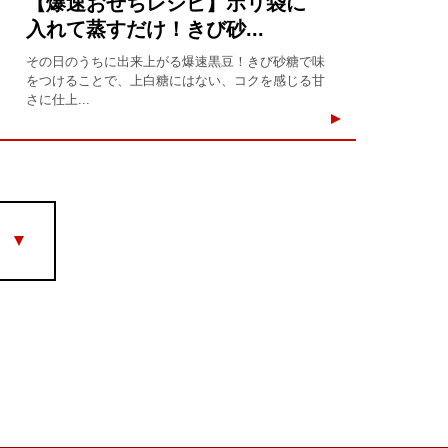
【爆速おせちレシピ】ポリ袋に
入れて蒸すだけ！きび砂...
その日のうちに出来上がる爆速黒豆！きび砂糖で味
をつけることで、上白糖にはない、コクを感じる甘
さに仕上...