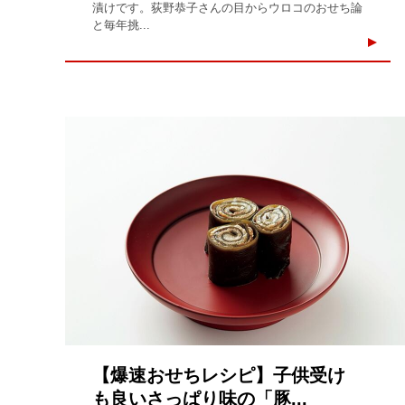
漬けです。荻野恭子さんの目からウロコのおせち論
と毎年挑...
【爆速おせちレシピ】子供受け
も良いさっぱり味の「豚...