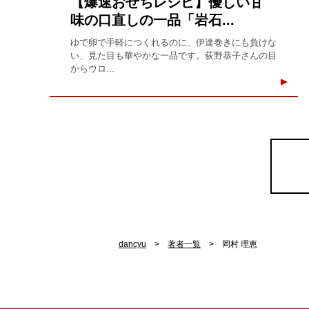
【爆速おせちレシピ】優しい甘
味の口直しの一品「岩石...
ゆで卵で手軽につくれるのに、伊達巻きにも負けな
い、見た目も華やかな一品です。荻野恭子さんの目
からウロ...
dancyu
著者一覧
岡村 理恵