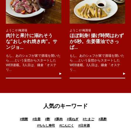
ようこそ!俺酒場
ようこそ!俺酒場
肉汁と果汁に溺れそう
ほぼ刺身! 揚げ時間はわず
な"おしゃれ焼き肉"。サ
か5秒。生姜醤油でさっ
ンジョ...
ぱ...
もし、あのシェフが家で酒場を開いた
もし、あのシェフが家で酒場を開いた
ら......という妄想からスタートした
ら......という妄想からスタートした
WEB連載。3人目は、鎌倉「オステ
WEB連載。3人目は、鎌倉「オステ
リ...
リ...
人気のキーワード
#
焼酎
#
生姜
#
酢
#
豚肉
#
長ねぎ
#
たまご
#
黒酢
#
ちらし寿司
#
にんにく
#
日本酒