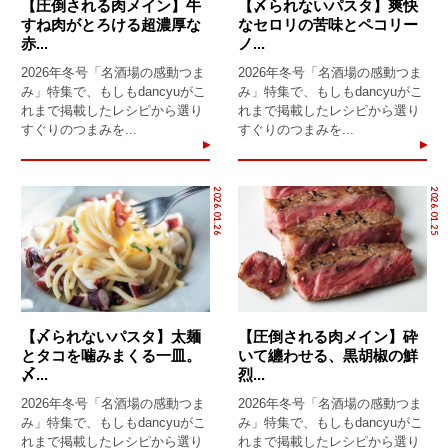
【圧倒される肉メイン】牛
【〆られないパスタ】爽快
すね肉がとろける超濃厚な
なセロリの苦味とペコリー
赤...
ノ...
2026年冬号「名酒場の感動つま
2026年冬号「名酒場の感動つま
み」特集で、もしもdancyuがこ
み」特集で、もしもdancyuがこ
れまで掲載したレシピから選り
れまで掲載したレシピから選り
すぐりのつまみを...
すぐりのつまみを...
2026.01.26
2026.01.25
【〆られないパスタ】太麺
【圧倒される肉メイン】砕
とタコを噛みまくる一皿。
いて纏わせる、黒胡椒の鮮
〆...
烈...
2026年冬号「名酒場の感動つま
2026年冬号「名酒場の感動つま
み」特集で、もしもdancyuがこ
み」特集で、もしもdancyuがこ
れまで掲載したレシピから選り
れまで掲載したレシピから選り