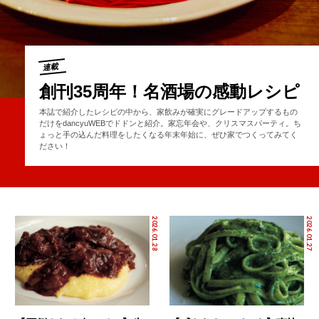
連載
創刊35周年！名酒場の感動レシピ
本誌で紹介したレシピの中から、家飲みが確実にグレードアップするもの
だけをdancyuWEBでドドンと紹介。家忘年会や、クリスマスパーティ。ち
ょっと手の込んだ料理をしたくなる年末年始に、ぜひ家でつくってみてく
ださい！
2026.01.28
2026.01.27