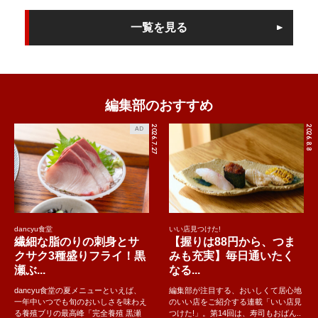
一覧を見る
編集部のおすすめ
2026.7.27
2026.8.8
AD
dancyu食堂
いい店見つけた!
繊細な脂のりの刺身とサ
【握りは88円から、つま
クサク3種盛りフライ！黒
みも充実】毎日通いたく
瀬ぶ...
なる...
dancyu食堂の夏メニューといえば、
編集部が注目する、おいしくて居心地
一年中いつでも旬のおいしさを味わえ
のいい店をご紹介する連載「いい店見
る養殖ブリの最高峰「完全養殖 黒瀬
つけた!」。第14回は、寿司もおばん..