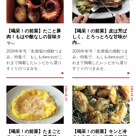
【喝采！の前菜】たこと豚
【喝采！の前菜】皮は芳ば
肉！もはや敵なしの旨味タ
しく、とろっとろな甘味が
ッ...
内...
2026年冬号「名酒場の感動つま
2026年冬号「名酒場の感動つま
み」特集で、もしもdancyuがこ
み」特集で、もしもdancyuがこ
れまで掲載したレシピから選り
れまで掲載したレシピから選り
すぐりのつまみを...
すぐりのつまみを...
2026.01.19
2026.01.18
【喝采！の前菜】たまごと
【喝采！の前菜】キンと冷