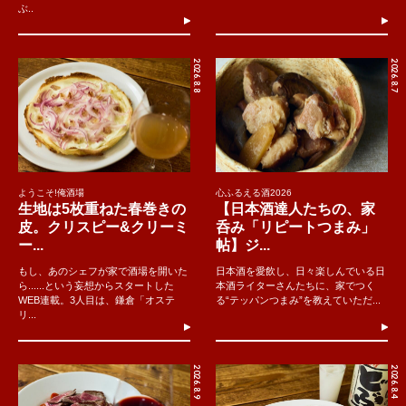
ぶ..
2026.8.8
2026.8.7
ようこそ!俺酒場
心ふるえる酒2026
生地は5枚重ねた春巻きの
【日本酒達人たちの、家
皮。クリスピー&クリーミ
呑み「リピートつまみ」
ー...
帖】ジ...
もし、あのシェフが家で酒場を開いた
日本酒を愛飲し、日々楽しんでいる日
ら......という妄想からスタートした
本酒ライターさんたちに、家でつく
WEB連載。3人目は、鎌倉「オステ
る“テッパンつまみ”を教えていただ...
リ...
2026.8.9
2026.8.4