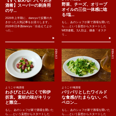
【すぐ飲める!つくりおき
野菜、チーズ、オリーブ
酒肴】スーパーの刺身用
オイルの三位一体感に唸
のサ...
る!塩...
2026年上半期に、dancyuで反響の大
きかった人気記事をお送りします。
もし、あのシェフが家で酒場を開いた
2026年日本酒dancyu「出会えてよか
ら......という妄想からスタートした
った...
WEB連載。3人目は、鎌倉「オステ
リ...
2026.8.3
2026.8.1
ようこそ!俺酒場
ようこそ!俺酒場
わさびとにんにくで和伊
バリバリとしたワイルド
折衷。素材の味がキリッ
な食感がたまらない。ペ
と際立...
ペロン...
もし、あのシェフが家で酒場を開いた
もし、あのシェフが家で酒場を開いた
ら......という妄想からスタートした
ら......という妄想からスタートした