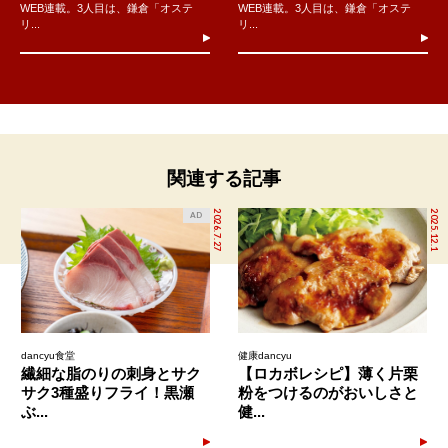
WEB連載。3人目は、鎌倉「オステ
WEB連載。3人目は、鎌倉「オステ
リ...
リ...
関連する記事
2026.7.27
2025.12.1
AD
dancyu食堂
健康dancyu
繊細な脂のりの刺身とサク
【ロカボレシピ】薄く片栗
サク3種盛りフライ！黒瀬
粉をつけるのがおいしさと
ぶ...
健...