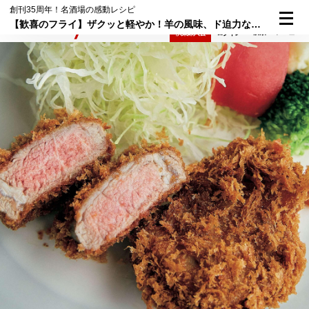
創刊35周年！名酒場の感動レシピ
【歓喜のフライ】ザクッと軽やか！羊の風味、ド迫力な『目白 旬香亭』の「ラムカツ」。
検索
メニュー
倶楽部入会
ログイン