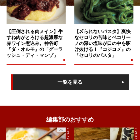
【圧倒される肉メイン】牛
【〆られないパスタ】爽快
すね肉がとろける超濃厚な
なセロリの苦味とペコリー
赤ワイン煮込み。神谷町
ノの深い塩味が口の中を駆
『ダ・オルモ』の「グーラ
け抜ける！『コジコメ』の
ッシュ・ディ・マンゾ」
「セロリのパスタ」
一覧を見る
編集部のおすすめ
2026.7.27
2026.8.4
AD