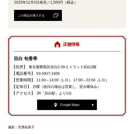
2025年12月5日発売／1,500円（税込）
この雑誌を購入する
店舗情報
目白 旬香亭
【住所】
東京都豊島区目白2‐39‐1 トラッド目白2階
【電話番号】
03‐5927‐1606
【営業時間】
11:00～14:00（L.O.） 17:00～22:00（L.O.）
【定休日】
月曜（祝日の場合は営業し、翌火曜休み）
【アクセス】
JR「目白駅」より1分
Google Maps
撮影：宮濱祐美子