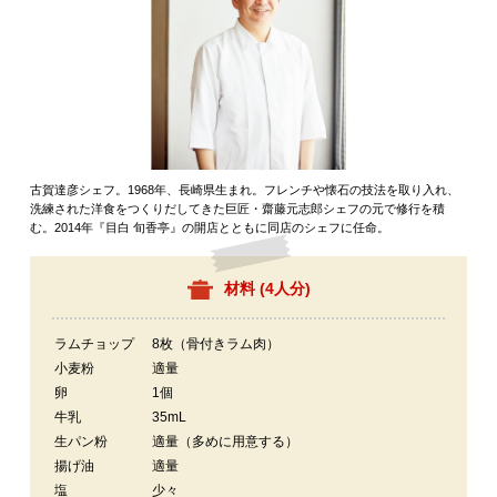
古賀達彦シェフ。1968年、長崎県生まれ。フレンチや懐石の技法を取り入れ、
洗練された洋食をつくりだしてきた巨匠・齋藤元志郎シェフの元で修行を積
む。2014年『目白 旬香亭』の開店とともに同店のシェフに任命。
材料 (
4人分
)
ラムチョップ
8枚（骨付きラム肉）
小麦粉
適量
卵
1個
牛乳
35mL
生パン粉
適量（多めに用意する）
揚げ油
適量
塩
少々