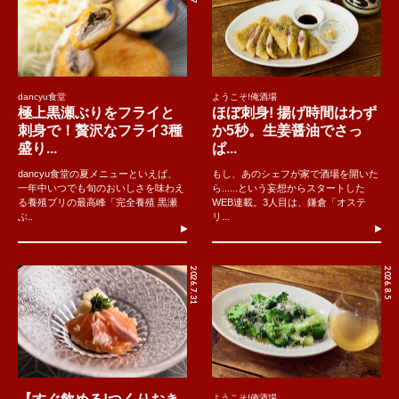
dancyu食堂
ようこそ!俺酒場
極上黒瀬ぶりをフライと
ほぼ刺身! 揚げ時間はわず
刺身で！贅沢なフライ3種
か5秒。生姜醤油でさっ
盛り...
ぱ...
dancyu食堂の夏メニューといえば、
もし、あのシェフが家で酒場を開いた
一年中いつでも旬のおいしさを味わえ
ら......という妄想からスタートした
る養殖ブリの最高峰「完全養殖 黒瀬
WEB連載。3人目は、鎌倉「オステ
ぶ..
リ...
2026.7.31
2026.8.5
ようこそ!俺酒場