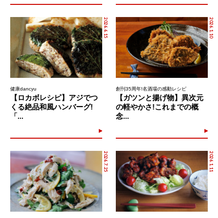
2026.6.15
2026.1.10
健康dancyu
創刊35周年!名酒場の感動レシピ
【ロカボレシピ】アジでつ
【ガツンと揚げ物】異次元
くる絶品和風ハンバーグ!
の軽やかさ!これまでの概
「...
念...
2026.7.25
2026.1.11