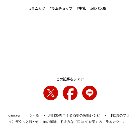
#
ラムカツ
#
ラムチョップ
#
牛乳
#
生パン粉
この記事をシェア
dancyu
つくる
創刊35周年！名酒場の感動レシピ
【歓喜のフラ
イ】ザクッと軽やか！羊の風味、ド迫力な『目白 旬香亭』の「ラムカツ」。