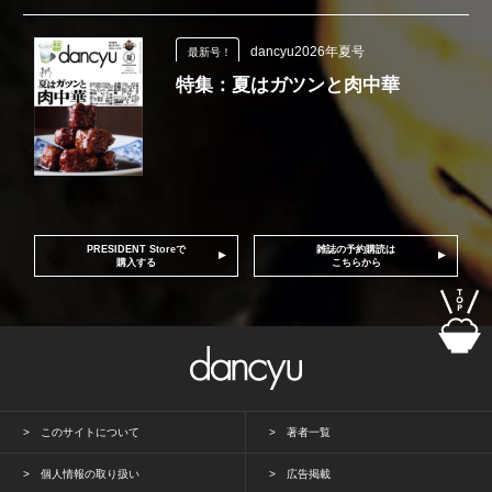
dancyu2026年夏号
最新号！
特集：夏はガツンと肉中華
PRESIDENT Storeで
雑誌の予約購読は
購入する
こちらから
このサイトについて
著者一覧
個人情報の取り扱い
広告掲載