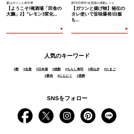
夏はガツンと肉中華
創刊35周年!名酒場の感動レシピ
【ようこそ!俺酒場「田舎の
【ガツンと揚げ物】秘伝の
大鵬」2】"レモン3変化...
タレ使いで旨味爆発!白飯
も...
人気のキーワード
#
酢
#
生姜
#
日本酒
#
焼酎
#
ちらし寿司
#
長ねぎ
#
たまご
#
豚肉
#
にんにく
#
黒酢
SNSをフォロー