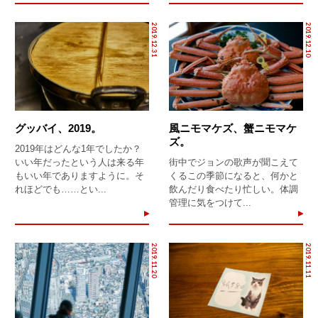
2019.12.31
2019.12.10
グッバイ、2019。
風ニモマケズ、蟹ニモマケ
ズ。
2019年はどんな1年でしたか？
いい年だったという人は来る年
街中でジョンの歌声が聞こえて
もいい年でありますように。そ
くるこの季節になると、何かと
れほどでも……とい...
飲んだり食べたり忙しい。体調
管理に気をつけて...
2019.11.20
2019.11.11