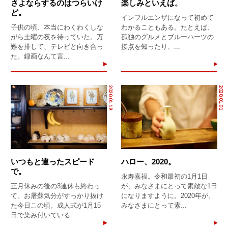
さよならするのはつらいけ
楽しみといえば。
ど。
インフルエンザになって初めて
子供の頃、本当にわくわくしな
わかることもある。たとえば、
がら土曜の夜を待っていた。万
孤独のグルメとブルーハーツの
難を排して、テレビと向き合っ
接点を知ったり、...
た。録画なんて言...
2020.01.19
2020.01.01
いつもと違ったスピード
ハロー、2020。
で。
永寿嘉福。令和最初の1月1日
正月休みの後の3連休も終わっ
が、みなさまにとって素敵な1日
て、お屠蘇気分がすっかり抜け
になりますように。2020年が、
た今日この頃。成人式が1月15
みなさまにとって素...
日で染み付いている...