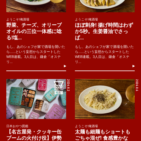
ようこそ!俺酒場
ようこそ!俺酒場
野菜、チーズ、オリーブ
ほぼ刺身! 揚げ時間はわず
オイルの三位一体感に唸
か5秒。生姜醤油でさっ
る!塩...
ぱ...
もし、あのシェフが家で酒場を開いた
もし、あのシェフが家で酒場を開いた
ら......という妄想からスタートした
ら......という妄想からスタートした
WEB連載。3人目は、鎌倉「オステ
WEB連載。3人目は、鎌倉「オステ
リ...
リ...
2026.8.2
2026.8.6
日本おやつ図鑑
ようこそ!俺酒場
【名古屋発・クッキー缶
太麺も細麺もショートも
ブームの火付け役】伊勢
ごちゃ混ぜ! 食感豊かな