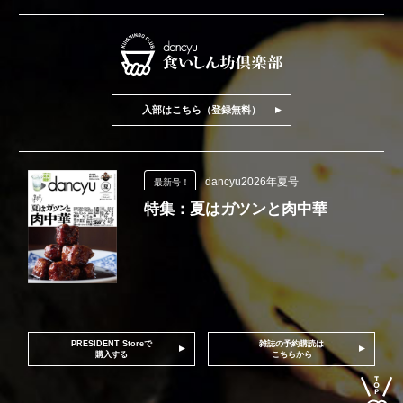
入部はこちら（登録無料）
dancyu2026年夏号
最新号！
特集：夏はガツンと肉中華
PRESIDENT Storeで
雑誌の予約購読は
購入する
こちらから