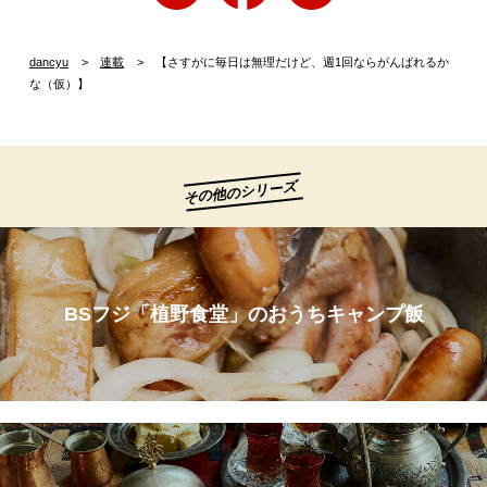
dancyu
連載
【さすがに毎日は無理だけど、週1回ならがんばれるか
な（仮）】
その他のシリーズ
BSフジ「植野食堂」のおうちキャンプ飯