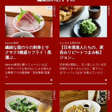
2026.7.27
2026.8.5
AD
dancyu食堂
心ふるえる酒2026
繊細な脂のりの刺身とサ
【日本酒達人たちの、家
クサク3種盛りフライ！黒
呑みリピートつまみ帖】
瀬ぶ...
ジョン...
dancyu食堂の夏メニューといえば、
日本酒を愛飲し、日々楽しんでいる日
一年中いつでも旬のおいしさを味わえ
本酒ライターさんたちに、家でつく
る養殖ブリの最高峰「完全養殖 黒瀬
る“テッパンつまみ”を教えていただ...
ぶ..
2026.8.5
2026.8.4