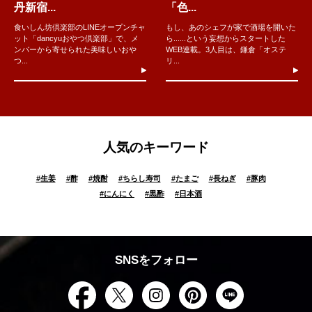
丹新宿...
「色...
食いしん坊倶楽部のLINEオープンチャ
もし、あのシェフが家で酒場を開いた
ット「dancyuおやつ倶楽部」で、メ
ら......という妄想からスタートした
ンバーから寄せられた美味しいおや
WEB連載。3人目は、鎌倉「オステ
つ...
リ...
人気のキーワード
#
生姜
#
酢
#
焼酎
#
ちらし寿司
#
たまご
#
長ねぎ
#
豚肉
#
にんにく
#
黒酢
#
日本酒
SNSをフォロー