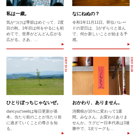
私は一歳。
なにねぬの？
気がつけば季節はめぐって、2度
令和1年11月11日。即位パレー
目の秋。1年目は何をやるにも初
ドの翌日は、1がずらりと並ん
めてで、世界がどんどん広がる
で、何か新しいことが始まる予
広がる。さあ、...
感。
2019.10.16
2019.10.08
ひとりぼっちじゃないぜ。
おかわり、ありません。
dancyuのwebは毎日更新が基
消費税が10％に変わって1週
本。当たり前のことが当たり前
間。みなさん、お変わりありま
に過ぎていくことの尊さを知
せんか。ラグビー日本代表は3連
る。
勝中で、1次リーグも...