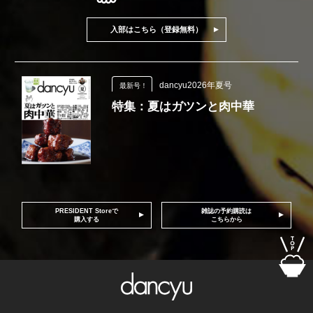
入部はこちら（登録無料）
dancyu2026年夏号
最新号！
特集：夏はガツンと肉中華
PRESIDENT Storeで
雑誌の予約購読は
購入する
こちらから