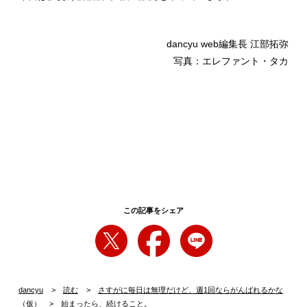
dancyu web編集長 江部拓弥
写真：エレファント・タカ
この記事をシェア
dancyu
読む
さすがに毎日は無理だけど、週1回ならがんばれるかな
（仮）
始まったら、続けること。