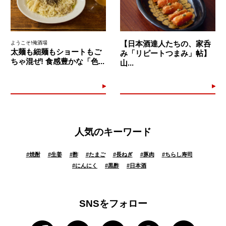
【日本酒達人たちの、家呑
ようこそ!俺酒場
太麺も細麺もショートもご
み「リピートつまみ」帖】
ちゃ混ぜ! 食感豊かな「色...
山...
人気のキーワード
#
焼酎
#
生姜
#
酢
#
たまご
#
長ねぎ
#
豚肉
#
ちらし寿司
#
にんにく
#
黒酢
#
日本酒
SNSをフォロー