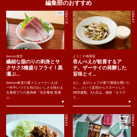
編集部のおすすめ
2026.7.27
2026.8.7
AD
dancyu食堂
ようこそ!俺酒場
繊細な脂のりの刺身とサ
吞んべえが歓喜するア
クサク3種盛りフライ！黒
テ。ザーサイの発酵した
瀬ぶ...
旨味とイ...
dancyu食堂の夏メニューといえば、
もし、あのシェフが家で酒場を開いた
一年中いつでも旬のおいしさを味わえ
ら......という妄想からスタートした
る養殖ブリの最高峰「完全養殖 黒瀬
WEB連載。3人目は、鎌倉「オステ
ぶ..
リ...
2026.8.6
2026.8.2