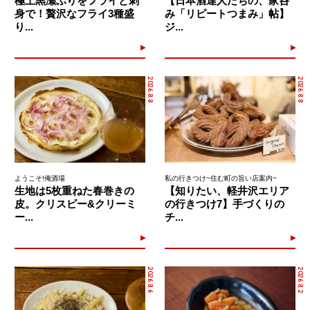
極上黒瀬ぶりをフライと刺
【日本酒達人たちの、家呑
身で！贅沢なフライ3種盛
み「リピートつまみ」帖】
り...
ジ...
2026.8.8
2026.8.8
ようこそ!俺酒場
私の行きつけ~住む町の旨い店案内~
生地は5枚重ねた春巻きの
【知りたい、軽井沢エリア
皮。クリスピー&クリーミ
の行きつけ7】手づくりの
ー...
チ...
2026.8.6
2026.8.2