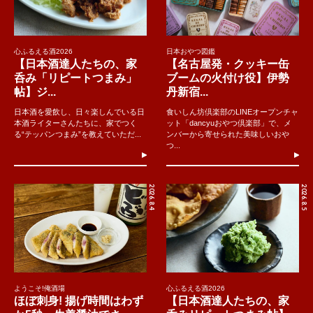
心ふるえる酒2026
日本おやつ図鑑
【日本酒達人たちの、家
【名古屋発・クッキー缶
呑み「リピートつまみ」
ブームの火付け役】伊勢
帖】ジ...
丹新宿...
日本酒を愛飲し、日々楽しんでいる日
食いしん坊倶楽部のLINEオープンチャ
本酒ライターさんたちに、家でつく
ット「dancyuおやつ倶楽部」で、メ
る“テッパンつまみ”を教えていただ...
ンバーから寄せられた美味しいおや
つ...
2026.8.4
2026.8.5
ようこそ!俺酒場
心ふるえる酒2026
ほぼ刺身! 揚げ時間はわず
【日本酒達人たちの、家