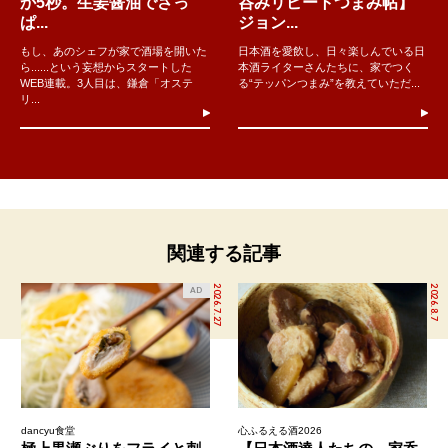
か5秒。生姜醤油でさっ
呑みリピートつまみ帖】
ぱ...
ジョン...
もし、あのシェフが家で酒場を開いた
日本酒を愛飲し、日々楽しんでいる日
ら......という妄想からスタートした
本酒ライターさんたちに、家でつく
WEB連載。3人目は、鎌倉「オステ
る“テッパンつまみ”を教えていただ...
リ...
関連する記事
2026.7.27
2026.8.7
AD
dancyu食堂
心ふるえる酒2026