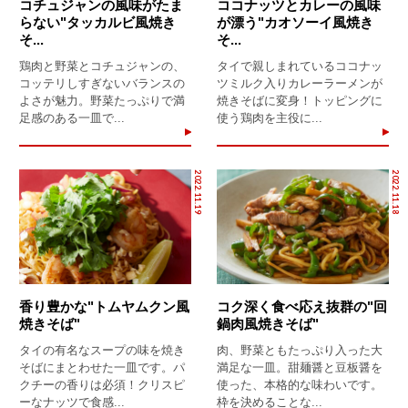
コチュジャンの風味がたま
ココナッツとカレーの風味
らない"タッカルビ風焼き
が漂う"カオソーイ風焼き
そ...
そ...
鶏肉と野菜とコチュジャンの、
タイで親しまれているココナッ
コッテリしすぎないバランスの
ツミルク入りカレーラーメンが
よさが魅力。野菜たっぷりで満
焼きそばに変身！トッピングに
足感のある一皿で...
使う鶏肉を主役に...
2022.11.19
2022.11.18
香り豊かな"トムヤムクン風
コク深く食べ応え抜群の"回
焼きそば"
鍋肉風焼きそば"
タイの有名なスープの味を焼き
肉、野菜ともたっぷり入った大
そばにまとわせた一皿です。パ
満足な一皿。甜麺醤と豆板醤を
クチーの香りは必須！クリスピ
使った、本格的な味わいです。
ーなナッツで食感...
枠を決めることな...