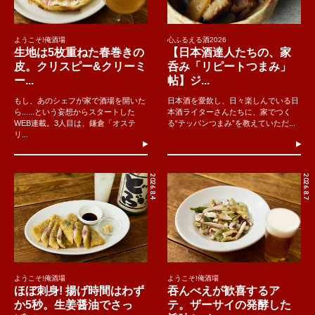
ようこそ!俺酒場
心ふるえる酒2026
生地は5枚重ねた春巻きの
【日本酒達人たちの、家
皮。クリスピー&クリーミ
呑み「リピートつまみ」
ー...
帖】ジ...
もし、あのシェフが家で酒場を開いた
日本酒を愛飲し、日々楽しんでいる日
ら......という妄想からスタートした
本酒ライターさんたちに、家でつく
WEB連載。3人目は、鎌倉「オステ
る“テッパンつまみ”を教えていただ...
リ...
2026.8.4
2026.8.7
ようこそ!俺酒場
ようこそ!俺酒場
ほぼ刺身! 揚げ時間はわず
吞んべえが歓喜するア
か5秒。生姜醤油でさっ
テ。ザーサイの発酵した