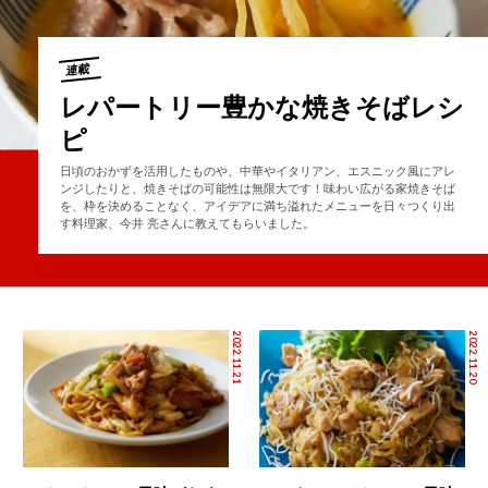
連載
レパートリー豊かな焼きそばレシ
ピ
日頃のおかずを活用したものや、中華やイタリアン、エスニック風にアレ
ンジしたりと、焼きそばの可能性は無限大です！味わい広がる家焼きそば
を、枠を決めることなく、アイデアに満ち溢れたメニューを日々つくり出
す料理家、今井 亮さんに教えてもらいました。
2022.11.21
2022.11.20