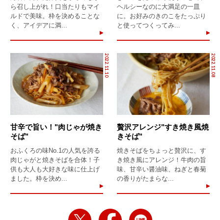
ら召し上がれ！口当たりもマイ
ヘルシーなのに大満足の一皿
ルドで美味。枠を決めることな
に。お好みのきのこをたっぷり
く、アイデアに満...
と使ってつくってみ...
2022.11.10
2022.11.08
甘辛で旨い！"肉じゃが焼き
贅沢アレンジ"すき焼き風焼
そば"
きそば"
おふくろの味No.1の人気を誇る
焼きそばをちょっと贅沢に、す
肉じゃがと焼きそばを合体！子
き焼き風にアレンジ！牛肉の旨
供も大人も大好きな味に仕上げ
味、甘辛い醤油味、ねぎと春菊
ました。枠を決め...
の香りがたまらな...