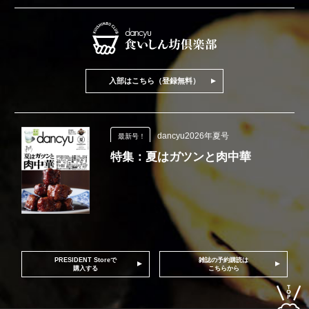
入部はこちら（登録無料）
dancyu2026年夏号
最新号！
特集：夏はガツンと肉中華
PRESIDENT Storeで
雑誌の予約購読は
購入する
こちらから