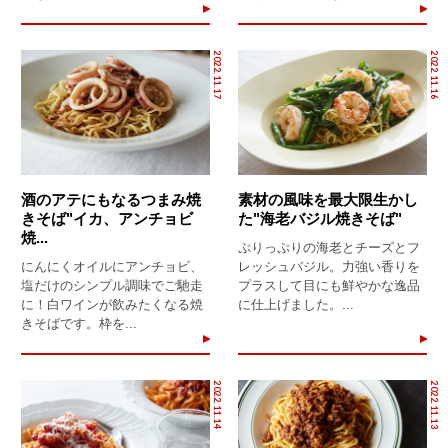
2022.11.17
2022.11.16
酒のアテにもなるつまみ焼
素材の風味を最大限生かし
きそば"イカ、アンチョビ
た"海老バジル焼きそば"
焼...
ぷりっぷりの海老とチーズとフ
にんにくオイルにアンチョビ、
レッシュバジル。力強い香りを
塩だけのシンプル調味でご馳走
プラスして目にも鮮やかな逸品
に！白ワインが飲みたくなる焼
に仕上げました。...
きそばです。枠を...
2022.11.14
2022.11.13