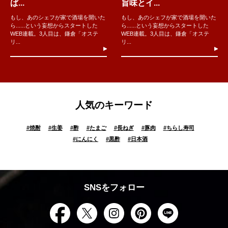
ぱ...
旨味とイ...
もし、あのシェフが家で酒場を開いた
もし、あのシェフが家で酒場を開いた
ら......という妄想からスタートした
ら......という妄想からスタートした
WEB連載。3人目は、鎌倉「オステ
WEB連載。3人目は、鎌倉「オステ
リ...
リ...
人気のキーワード
#
焼酎
#
生姜
#
酢
#
たまご
#
長ねぎ
#
豚肉
#
ちらし寿司
#
にんにく
#
黒酢
#
日本酒
SNSをフォロー