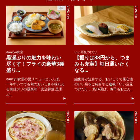
2026.7.27
2026.8.8
AD
dancyu食堂
いい店見つけた!
黒瀬ぶりの魅力を味わい
【握りは88円から、つま
尽くす！フライの豪華3種
みも充実】毎日通いたく
盛り...
なる...
dancyu食堂の夏メニューといえば、
編集部が注目する、おいしくて居心地
一年中いつでも旬のおいしさを味わえ
のいい店をご紹介する連載「いい店見
る養殖ブリの最高峰「完全養殖 黒瀬
つけた!」。第14回は、寿司もおばん..
ぶ..
2026.8.8
2026.8.7