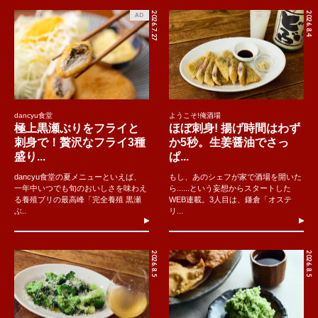
2026.7.27
2026.8.4
AD
dancyu食堂
ようこそ!俺酒場
極上黒瀬ぶりをフライと
ほぼ刺身! 揚げ時間はわず
刺身で！贅沢なフライ3種
か5秒。生姜醤油でさっ
盛り...
ぱ...
dancyu食堂の夏メニューといえば、
もし、あのシェフが家で酒場を開いた
一年中いつでも旬のおいしさを味わえ
ら......という妄想からスタートした
る養殖ブリの最高峰「完全養殖 黒瀬
WEB連載。3人目は、鎌倉「オステ
ぶ..
リ...
2026.8.5
2026.8.5