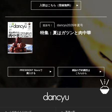
入部はこちら（登録無料）
dancyu2026年夏号
最新号！
特集：夏はガツンと肉中華
PRESIDENT Storeで
雑誌の予約購読は
購入する
こちらから
このサイトについて
著者一覧