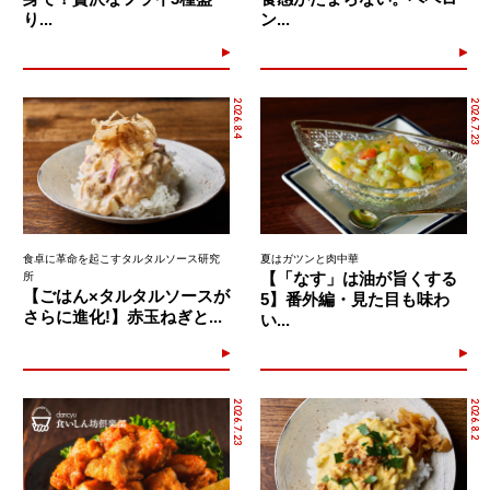
り...
ン...
2026.8.4
2026.7.23
食卓に革命を起こすタルタルソース研究
夏はガツンと肉中華
【「なす」は油が旨くする
所
【ごはん×タルタルソースが
5】番外編・見た目も味わ
さらに進化!】赤玉ねぎと...
い...
2026.7.23
2026.8.2