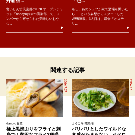
丹新宿...
「色...
食いしん坊倶楽部のLINEオープンチャ
もし、あのシェフが家で酒場を開いた
ット「dancyuおやつ倶楽部」で、メ
ら......という妄想からスタートした
ンバーから寄せられた美味しいおや
WEB連載。3人目は、鎌倉「オステ
つ...
リ...
関連する記事
2026.7.27
2026.8.1
AD
dancyu食堂
ようこそ!俺酒場
極上黒瀬ぶりをフライと刺
バリバリとしたワイルドな
身で！贅沢なフライ3種盛
食感がたまらない。ペペロ