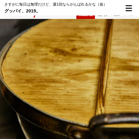
さすがに毎日は無理だけど、週1回ならがんばれるかな（仮）
グッバイ、2019。
検索
メニュー
倶楽部入会
ログイン