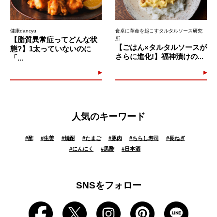
健康dancyu
食卓に革命を起こすタルタルソース研究
【脂質異常症ってどんな状
所
【ごはん×タルタルソースが
態?】1太っていないのに
さらに進化!】福神漬けの...
「...
人気のキーワード
#
酢
#
生姜
#
焼酎
#
たまご
#
豚肉
#
ちらし寿司
#
長ねぎ
#
にんにく
#
黒酢
#
日本酒
SNSをフォロー