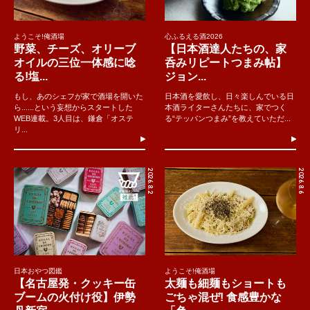
ようこそ!俺酒場
心ふるえる酒2026
野菜、チーズ、オリーブ
【日本酒達人たちの、家
オイルの三位一体感に唸
呑みリピートつまみ帖】
る!塩...
ジョン...
もし、あのシェフが家で酒場を開いた
日本酒を愛飲し、日々楽しんでいる日
ら......という妄想からスタートした
本酒ライターさんたちに、家でつく
WEB連載。3人目は、鎌倉「オステ
る“テッパンつまみ”を教えていただ...
リ...
2026.8.2
2026.8.6
日本おやつ図鑑
ようこそ!俺酒場
【名古屋発・クッキー缶
太麺も細麺もショートも
ブームの火付け役】伊勢
ごちゃ混ぜ! 食感豊かな