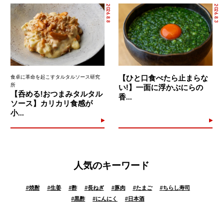
2026.8.8
2026.8.3
【ひと口食べたら止まらな
食卓に革命を起こすタルタルソース研究
所
い!】一面に浮かぶにらの
【呑める!おつまみタルタル
香...
ソース】カリカリ食感が
小...
人気のキーワード
#
焼酎
#
生姜
#
酢
#
長ねぎ
#
豚肉
#
たまご
#
ちらし寿司
#
黒酢
#
にんにく
#
日本酒