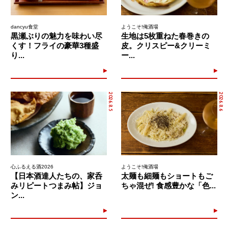
dancyu食堂
ようこそ!俺酒場
黒瀬ぶりの魅力を味わい尽
生地は5枚重ねた春巻きの
くす！フライの豪華3種盛
皮。クリスピー&クリーミ
り...
ー...
2026.8.5
2026.8.6
心ふるえる酒2026
ようこそ!俺酒場
【日本酒達人たちの、家呑
太麺も細麺もショートもご
みリピートつまみ帖】ジョ
ちゃ混ぜ! 食感豊かな「色...
ン...