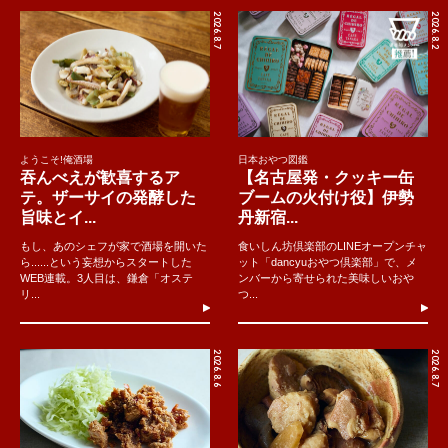
2026.8.7
2026.8.2
ようこそ!俺酒場
日本おやつ図鑑
吞んべえが歓喜するア
【名古屋発・クッキー缶
テ。ザーサイの発酵した
ブームの火付け役】伊勢
旨味とイ...
丹新宿...
もし、あのシェフが家で酒場を開いた
食いしん坊倶楽部のLINEオープンチャ
ら......という妄想からスタートした
ット「dancyuおやつ倶楽部」で、メ
WEB連載。3人目は、鎌倉「オステ
ンバーから寄せられた美味しいおや
リ...
つ...
2026.8.6
2026.8.7