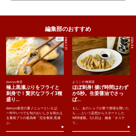
編集部のおすすめ
2026.7.27
2026.8.4
AD
dancyu食堂
ようこそ!俺酒場
極上黒瀬ぶりをフライと
ほぼ刺身! 揚げ時間はわず
刺身で！贅沢なフライ3種
か5秒。生姜醤油でさっ
盛り...
ぱ...
dancyu食堂の夏メニューといえば、
もし、あのシェフが家で酒場を開いた
一年中いつでも旬のおいしさを味わえ
ら......という妄想からスタートした
る養殖ブリの最高峰「完全養殖 黒瀬
WEB連載。3人目は、鎌倉「オステ
ぶ..
リ...