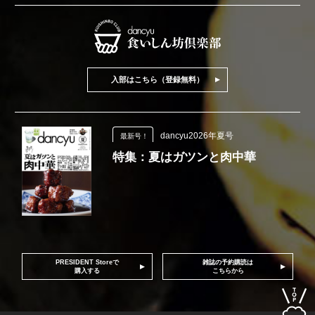
入部はこちら（登録無料）
dancyu2026年夏号
最新号！
特集：夏はガツンと肉中華
PRESIDENT Storeで
雑誌の予約購読は
購入する
こちらから