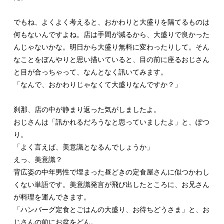
でもね、よくよく考えると、おかわりと大盛りを隔てるものは
何もないんですよね。店は手間が減るから、大盛りで良かった
んじゃないかな。明日から大盛り無料に変わったりして。そん
なことをぼんやりと思い描いていると、目の前に座るおじさん
と目が合っちゃって、なんとなく訊いてみます。
「なんで、おかわりじゃなくて大盛りなんですか？」
刹那、店の中が静まり返った気がしましたよ。
おじさんは「訊かれるだろうなと思っていましたよ」と、ぽつ
り。
「よく言えば、美意識となるんでしょうか」
えっ、美意識？
背広姿の中年男性で埋まった昼どきの定食屋さんに似つかわし
くない単語です。美意識発言が飛び出したところに、お兄さん
が料理を運んできます。
「ハンバーグ定食とごはんの大盛り、お待ちどうさま」と、お
じさんの前にお盆をどん。