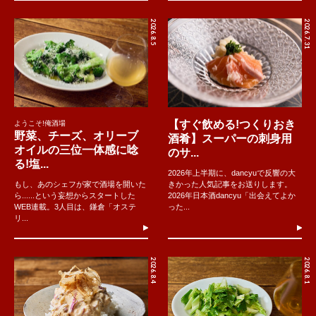
2026.8.5
2026.7.31
【すぐ飲める!つくりおき
ようこそ!俺酒場
野菜、チーズ、オリーブ
酒肴】スーパーの刺身用
オイルの三位一体感に唸
のサ...
る!塩...
2026年上半期に、dancyuで反響の大
もし、あのシェフが家で酒場を開いた
きかった人気記事をお送りします。
ら......という妄想からスタートした
2026年日本酒dancyu「出会えてよか
WEB連載。3人目は、鎌倉「オステ
った...
リ...
2026.8.4
2026.8.1