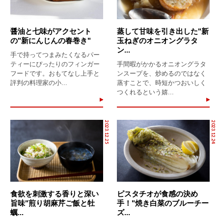
醤油と七味がアクセント
蒸して甘味を引き出した"新
の"新にんじんの春巻き"
玉ねぎのオニオングラタ
ン...
手で持ってつまみたくなるパー
ティーにぴったりのフィンガー
手間暇がかかるオニオングラタ
フードです。おもてなし上手と
ンスープを、炒めるのではなく
評判の料理家の小...
蒸すことで、時短かつおいしく
つくれるという嬉...
2023.12.25
2023.12.24
食欲を刺激する香りと深い
ピスタチオが食感の決め
旨味"煎り胡麻芹ご飯と牡
手！"焼き白菜のブルーチー
蠣...
ズ...