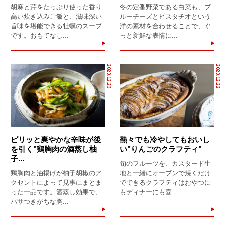
胡麻と芹をたっぷり使った香り
冬の定番野菜である白菜も、ブ
高い炊き込みご飯と、滋味深い
ルーチーズとピスタチオという
旨味を堪能できる牡蠣のスープ
洋の素材を合わせることで、ぐ
です。おもてなし...
っと新鮮な表情に...
2023.12.23
2023.12.22
ピリッと爽やかな辛味が後
熱々でも冷やしてもおいし
を引く"鶏胸肉の酒蒸し柚
い"りんごのクラフティ"
子...
旬のフルーツを、カスタード生
鶏胸肉と油揚げが柚子胡椒のア
地と一緒にオーブンで焼くだけ
クセントによって見事にまとま
でできるクラフティはおやつに
った一品です。酒蒸し効果で、
もディナーにも喜...
パサつきがちな胸...