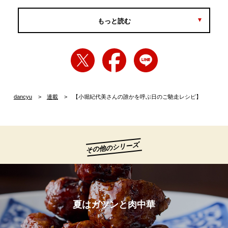
もっと読む
dancyu
連載
【小堀紀代美さんの誰かを呼ぶ日のご馳走レシピ】
その他のシリーズ
夏はガツンと肉中華