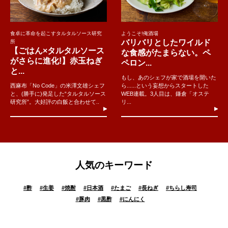
食卓に革命を起こすタルタルソース研究
ようこそ!俺酒場
バリバリとしたワイルド
所
【ごはん×タルタルソース
な食感がたまらない。ペ
がさらに進化!】赤玉ねぎ
ペロン...
と...
もし、あのシェフが家で酒場を開いた
西麻布「No Code」の米澤文雄シェフ
ら......という妄想からスタートした
と、(勝手に)発足した“タルタルソース
WEB連載。3人目は、鎌倉「オステ
研究所”。大好評の白飯と合わせて..
リ...
人気のキーワード
#
酢
#
生姜
#
焼酎
#
日本酒
#
たまご
#
長ねぎ
#
ちらし寿司
#
豚肉
#
黒酢
#
にんにく