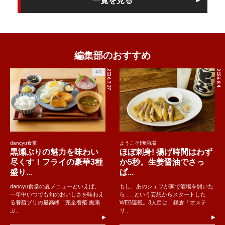
一覧を見る
編集部のおすすめ
2026.7.27
2026.8.4
AD
dancyu食堂
ようこそ!俺酒場
黒瀬ぶりの魅力を味わい
ほぼ刺身! 揚げ時間はわず
尽くす！フライの豪華3種
か5秒。生姜醤油でさっ
盛り...
ぱ...
dancyu食堂の夏メニューといえば、
もし、あのシェフが家で酒場を開いた
一年中いつでも旬のおいしさを味わえ
ら......という妄想からスタートした
る養殖ブリの最高峰「完全養殖 黒瀬
WEB連載。3人目は、鎌倉「オステ
ぶ..
リ...