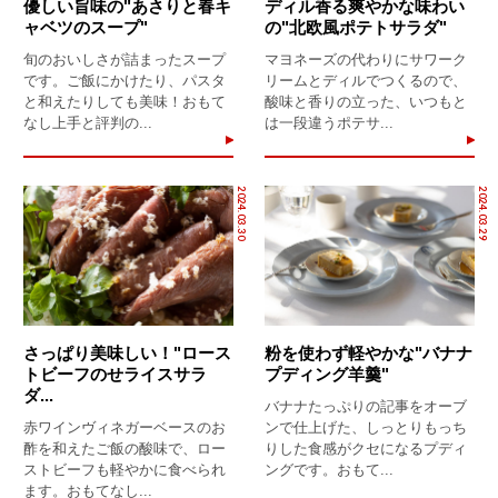
優しい旨味の"あさりと春キ
ディル香る爽やかな味わい
ャベツのスープ"
の"北欧風ポテトサラダ"
旬のおいしさが詰まったスープ
マヨネーズの代わりにサワーク
です。ご飯にかけたり、パスタ
リームとディルでつくるので、
と和えたりしても美味！おもて
酸味と香りの立った、いつもと
なし上手と評判の...
は一段違うポテサ...
2024.03.30
2024.03.29
さっぱり美味しい！"ロース
粉を使わず軽やかな"バナナ
トビーフのせライスサラ
プディング羊羹"
ダ...
バナナたっぷりの記事をオーブ
赤ワインヴィネガーベースのお
ンで仕上げた、しっとりもっち
酢を和えたご飯の酸味で、ロー
りした食感がクセになるプディ
ストビーフも軽やかに食べられ
ングです。おもて...
ます。おもてなし...