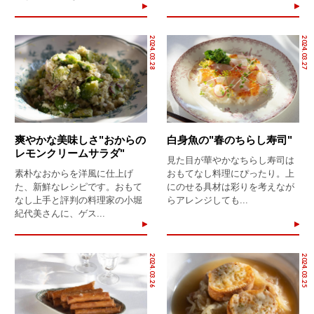
2024.03.28
2024.03.27
爽やかな美味しさ"おからの
白身魚の"春のちらし寿司"
レモンクリームサラダ"
見た目が華やかなちらし寿司は
素朴なおからを洋風に仕上げ
おもてなし料理にぴったり。上
た、新鮮なレシピです。おもて
にのせる具材は彩りを考えなが
なし上手と評判の料理家の小堀
らアレンジしても...
紀代美さんに、ゲス...
2024.03.26
2024.03.25