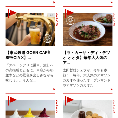
2025.04.02
2025.04.01
AD
【東武鉄道 GOEN CAFÉ
【ラ・カーサ・ディ・テツ
SPACIA X】...
オ オオタ】毎年大人気の
ア...
「スペーシア Xに乗車。旅行へ
の高揚感とともに、車窓から杉
太田哲雄シェフが、今年も参
並木などの景色を楽しみながら
戦！ 毎年、大人気のアマゾン
味わう」。そんな...
カカオを使ったオープンサンド
やアマゾンカカオた...
2025.03.30
2025.03.29