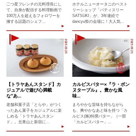
二つ星フレンチの元料理長にし
ホテルニューオータニのペスト
て、自身が配信する料理動画で
リーショップ「パティスリー
100万人を超えるフォロワーを
SATSUKI」が、3年連続で
擁する話題のシェフ...
dancyu祭の会場に！大人気...
2025.03.25
2025.03.21
AD
【トラヤあんスタンド】カ
カルピスバター×『ラ・ボン
ジュアルで遊び心満載
ヌターブル』。豊かな風
な"あ...
味...
老舗和菓子店「とらや」がつく
まろやかな旨味を持ちながら
ったあん菓子をカジュアルに楽
も、爽やかなあと味を持つ「カ
しめる「トラヤあんスタン
ルピス(株)特撰バター」（一部
ド」。北青山と新宿に...
「カルピスバター」...