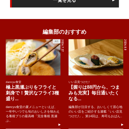
一覧を見る
編集部のおすすめ
2026.7.27
2026.8.8
AD
dancyu食堂
いい店見つけた!
極上黒瀬ぶりをフライと
【握りは88円から、つま
刺身で！贅沢なフライ3種
みも充実】毎日通いたく
盛り...
なる...
dancyu食堂の夏メニューといえば、
編集部が注目する、おいしくて居心地
一年中いつでも旬のおいしさを味わえ
のいい店をご紹介する連載「いい店見
る養殖ブリの最高峰「完全養殖 黒瀬
つけた!」。第14回は、寿司もおばん..
ぶ..