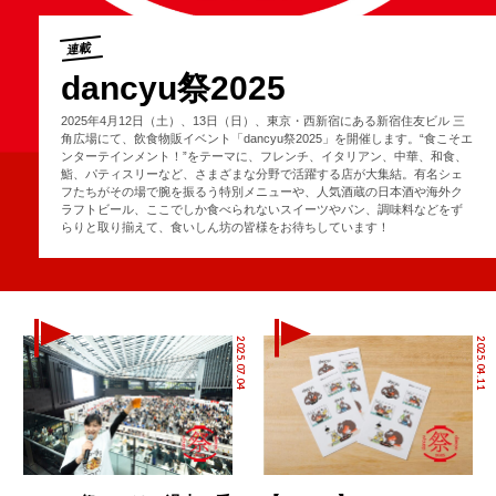
連載
dancyu祭2025
2025年4月12日（土）、13日（日）、東京・西新宿にある新宿住友ビル 三
角広場にて、飲食物販イベント「dancyu祭2025」を開催します。“食こそエ
ンターテインメント！”をテーマに、フレンチ、イタリアン、中華、和食、
鮨、パティスリーなど、さまざまな分野で活躍する店が大集結。有名シェ
フたちがその場で腕を振るう特別メニューや、人気酒蔵の日本酒や海外ク
ラフトビール、ここでしか食べられないスイーツやパン、調味料などをず
らりと取り揃えて、食いしん坊の皆様をお待ちしています！
2025.07.04
2025.04.11