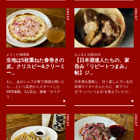
2026.8.8
2026.8.7
ようこそ!俺酒場
心ふるえる酒2026
生地は5枚重ねた春巻きの
【日本酒達人たちの、家
皮。クリスピー&クリーミ
呑み「リピートつまみ」
ー...
帖】ジ...
もし、あのシェフが家で酒場を開いた
日本酒を愛飲し、日々楽しんでいる日
ら......という妄想からスタートした
本酒ライターさんたちに、家でつく
WEB連載。3人目は、鎌倉「オステ
る“テッパンつまみ”を教えていただ...
リ...
2026.8.4
2026.8.9