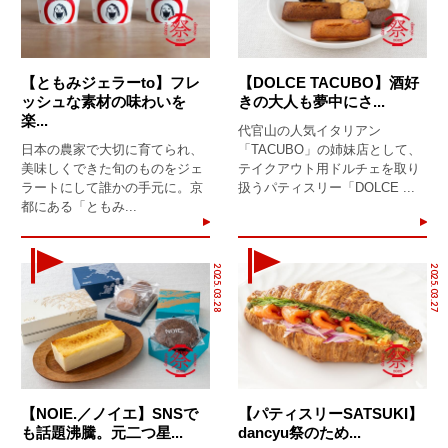
【ともみジェラーto】フレ
【DOLCE TACUBO】酒好
ッシュな素材の味わいを
きの大人も夢中にさ...
楽...
代官山の人気イタリアン
日本の農家で大切に育てられ、
「TACUBO」の姉妹店として、
美味しくできた旬のものをジェ
テイクアウト用ドルチェを取り
ラートにして誰かの手元に。京
扱うパティスリー「DOLCE ...
都にある「ともみ...
2025.03.28
2025.03.27
【NOIE.／ノイエ】SNSで
【パティスリーSATSUKI】
も話題沸騰。元二つ星...
dancyu祭のため...