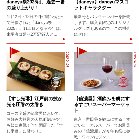
dancyu祭2025は、過去一番
【dancyu】dancyuマスコ
の盛り上がり！
ットキャラクター...
4月12日・13日の2日間にわたっ
最新号とバックナンバーを販売
て開催された「dancyu祭
します。購入者限定のオリジナ
2025」。11回目となる今年は、
ルグッズもあるので、この機会
来場者は延べ2万5797人と...
にぜひ！
2025.04.09
2025.04.09
【すし光琳】江戸前の技が
【信濃屋】酒飲みを虜にす
光る圧巻の太巻き
るすごいスーパーマーケッ
ト
コース全盛の鮨業界において、
お好み大歓迎の人気町鮨が今年
東京・世田谷を拠点にする、す
も祭に参戦！昨年閉店した「す
ごいローカルスーパーでお馴染
し宗達」に替わり...
みの「信濃屋」が今年も祭に参
戦！ワインにジン...