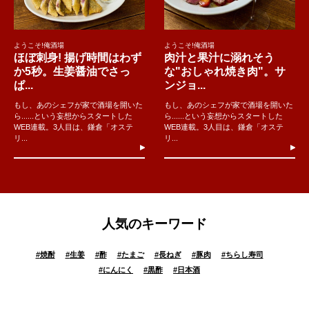
ようこそ!俺酒場
ようこそ!俺酒場
ほぼ刺身! 揚げ時間はわず
肉汁と果汁に溺れそう
か5秒。生姜醤油でさっ
な"おしゃれ焼き肉"。サ
ぱ...
ンジョ...
もし、あのシェフが家で酒場を開いた
もし、あのシェフが家で酒場を開いた
ら......という妄想からスタートした
ら......という妄想からスタートした
WEB連載。3人目は、鎌倉「オステ
WEB連載。3人目は、鎌倉「オステ
リ...
リ...
人気のキーワード
#
焼酎
#
生姜
#
酢
#
たまご
#
長ねぎ
#
豚肉
#
ちらし寿司
#
にんにく
#
黒酢
#
日本酒