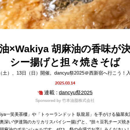
×Wakiya 胡麻油の香味
シー揚げと担々焼きそば
日（土）、13日（日）開催。dancyu祭2025＠西新宿へ行こう！
2025.03.14
連載 :
dancyu祭2025
Sponsored by
竹本油脂株式会社
Wakiya一笑美茶樓」や「トゥーランドット 臥龍居」を手がける脇
奥深い“伊達鶏のカリカリスパイシー揚げ”と、“担々豆乳チーズ焼き
胡麻油のポテンシャルです。ぜひ、祭の会場でお楽しみください