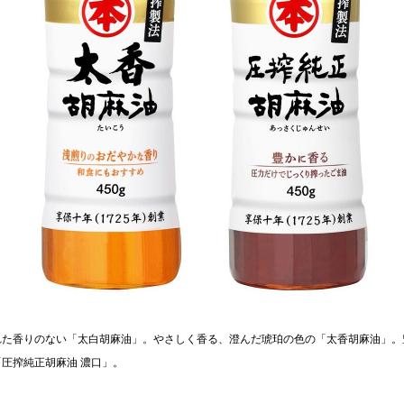
れた香りのない「太白胡麻油」。やさしく香る、澄んだ琥珀の色の「太香胡麻油」。
圧搾純正胡麻油 濃口」。