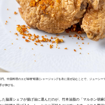
200円。中国料理のエビ味噌“蝦醤(シャージャン)”を衣に混ぜ込むことで、ジュー
手が伸びる。
した脇屋シェフが揚げ油に選んだのが、竹本油脂の「マルホン胡麻