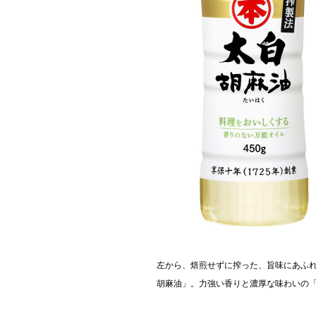
左から、焙煎せずに搾った、旨味にあふ
胡麻油」。力強い香りと濃厚な味わいの「