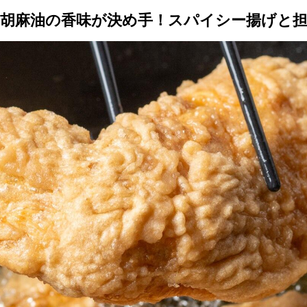
ya 胡麻油の香味が決め手！スパイシー揚げと
トップ
プロが教えるレシピ
厳選！店探し
食のストーリー