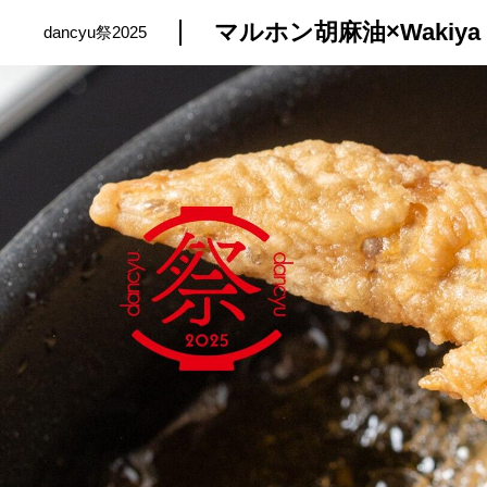
マルホン胡麻油×Waki
dancyu祭2025