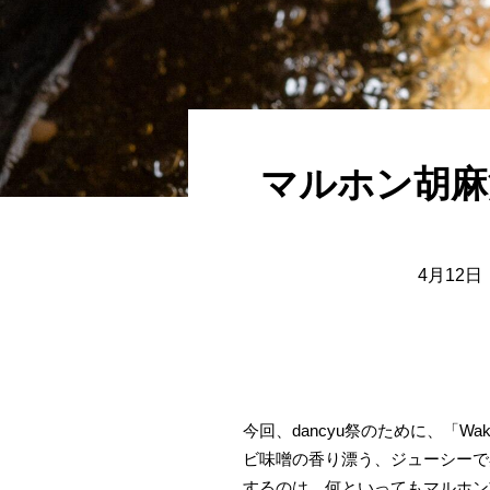
マルホン胡麻油
4月12
今回、dancyu祭のために、「
ビ味噌の香り漂う、ジューシーで
するのは、何といってもマルホン