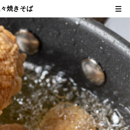
担々焼きそば
連載一覧
倶楽部入会
（無料）
ログイン
検索
メニュー