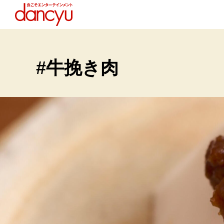
#牛挽き肉