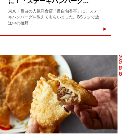
に！「ステーキハンバーグ...
東京・目白の人気洋食店「目白旬香亭」に、ステー
キハンバーグを教えてもらいました。BSフジで放
送中の植野...
2023.05.02