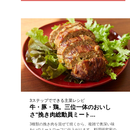
3ステップでできる主菜レシピ
牛・豚・鶏。三位一体のおいし
さ"挽き肉総動員ミート...
3種類の挽き肉を混ぜて焼くから、複雑で奥深い味
わいのミートローフに仕上がります。料理研究家の