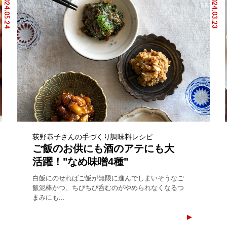
2024.05.24
2024.03.23
荻野恭子さんの手づくり調味料レシピ
ご飯のお供にも酒のアテにも大
活躍！"なめ味噌4種"
白飯にのせればご飯が無限に進んでしまいそうなご
飯泥棒かつ、ちびちび呑むのがやめられなくなるつ
まみにも...