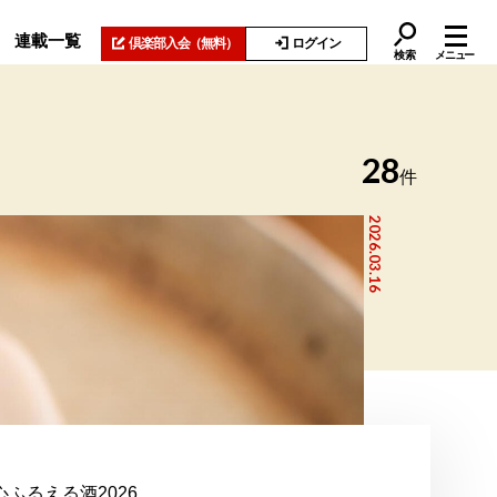
連載一覧
倶楽部入会
（無料）
ログイン
検索
メニュー
28
件
2026.03.16
心ふるえる酒2026