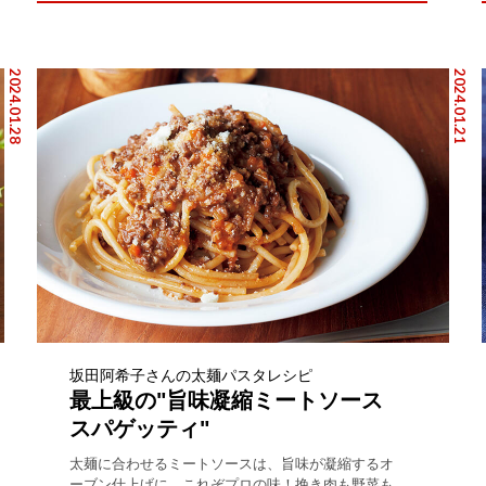
2024.01.28
2024.01.21
坂田阿希子さんの太麺パスタレシピ
最上級の"旨味凝縮ミートソース
スパゲッティ"
太麺に合わせるミートソースは、旨味が凝縮するオ
ーブン仕上げに。これぞプロの味！挽き肉も野菜も