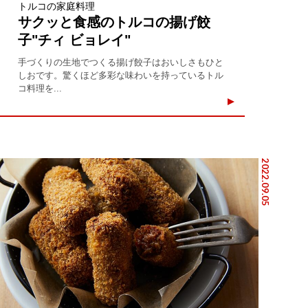
トルコの家庭料理
サクッと食感のトルコの揚げ餃
子"チィ ビョレイ"
手づくりの生地でつくる揚げ餃子はおいしさもひと
しおです。驚くほど多彩な味わいを持っているトル
コ料理を...
2022.09.05