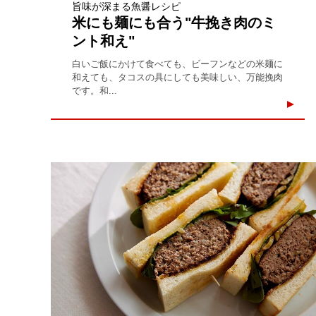
旨味が深まる魚醤レシピ
米にも麺にも合う"牛挽き肉のミ
ント和え"
白いご飯にかけて食べても、ビーフンなどの米麺に
和えても、タコスの具にしても美味しい、万能挽肉
です。和...