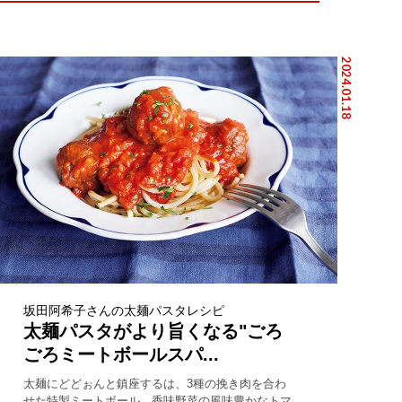
2024.01.18
坂田阿希子さんの太麺パスタレシピ
太麺パスタがより旨くなる"ごろ
ごろミートボールスパ...
太麺にどどぉんと鎮座するは、3種の挽き肉を合わ
せた特製ミートボール。香味野菜の風味豊かなトマ