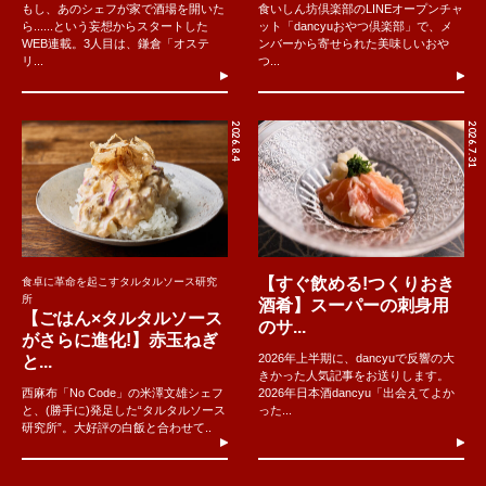
もし、あのシェフが家で酒場を開いた
食いしん坊倶楽部のLINEオープンチャ
ら......という妄想からスタートした
ット「dancyuおやつ倶楽部」で、メ
WEB連載。3人目は、鎌倉「オステ
ンバーから寄せられた美味しいおや
リ...
つ...
2026.8.4
2026.7.31
【すぐ飲める!つくりおき
食卓に革命を起こすタルタルソース研究
所
酒肴】スーパーの刺身用
【ごはん×タルタルソース
のサ...
がさらに進化!】赤玉ねぎ
2026年上半期に、dancyuで反響の大
と...
きかった人気記事をお送りします。
西麻布「No Code」の米澤文雄シェフ
2026年日本酒dancyu「出会えてよか
と、(勝手に)発足した“タルタルソース
った...
研究所”。大好評の白飯と合わせて..