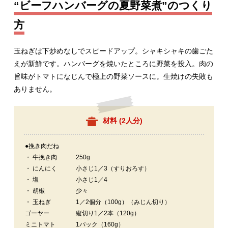
“ビーフハンバーグの夏野菜煮”のつくり
方
玉ねぎは下炒めなしでスピードアップ。シャキシャキの歯ごた
えが新鮮です。ハンバーグを焼いたところに野菜を投入。肉の
旨味がトマトになじんで極上の野菜ソースに。生焼けの失敗も
ありません。
材料 (
2人分
)
●挽き肉だね
・ 牛挽き肉
250g
・ にんにく
小さじ1／3（すりおろす）
・ 塩
小さじ1／4
・ 胡椒
少々
・ 玉ねぎ
1／2個分（100g）（みじん切り）
ゴーヤー
縦切り1／2本（120g）
ミニトマト
1パック（160g）