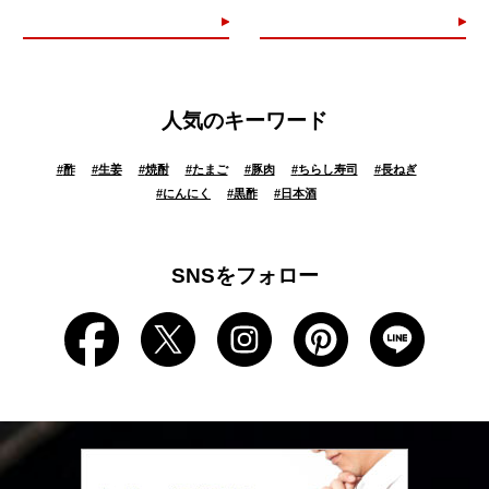
人気のキーワード
#
酢
#
生姜
#
焼酎
#
たまご
#
豚肉
#
ちらし寿司
#
長ねぎ
#
にんにく
#
黒酢
#
日本酒
SNSをフォロー