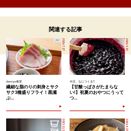
関連する記事
2026.7.27
2026.5.25
AD
dancyu食堂
今日、なにつくる?
繊細な脂のりの刺身とサク
【甘酸っぱさがたまらな
サク3種盛りフライ！黒瀬
い!】初夏のおやつにうって
ぶ...
つ...
2025.11.2
2026.4.27