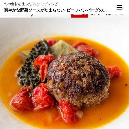
旬の食材を使った3ステップレシピ
爽やかな野菜ソースがたまらない"ビーフハンバーグの夏野菜煮"
検索
メニュー
倶楽部入会
ログイン