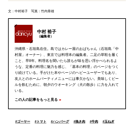
文：中村裕子 写真：竹内章雄
中村 裕子
（編集者）
沖縄県・石垣島在住。島ではカレー屋のおばちゃん（石垣島「中
村屋」オーナー）、東京では料理本の編集者。二足の草鞋を履く
こと、早8年。料理名を聞いたら誰もが味を思い浮かべられるよ
うな、定番の料理に魅力を感じ、「基本の料理」のページをつく
り続けている。手がけた本やページのヘビーユーザーでもあり、
友人とのホームパーティメニューには事欠かない。美味しくビー
ルを飲むために、朝夕のウオーキング（犬の散歩）に力を入れて
いる。
この人の記事をもっと見る
#
ゴーヤー
#
トマト
#
ハンバーグ
#
挽き肉
#
牛肉
#
玉ねぎ