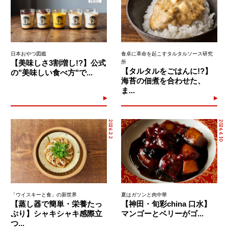
日本おやつ図鑑
食卓に革命を起こすタルタルソース研究
【美味しさ3割増し!?】公式
所
【タルタルをごはんに!?】
の"美味しい食べ方"で...
海苔の佃煮を合わせた、
ま...
2026.2.2
2026.6.10
「ウイスキーと食」の新世界
夏はガツンと肉中華
【蒸し器で簡単・栄養たっ
【神田・旬彩china 口水】
ぷり】シャキシャキ感際立
マンゴーとベリーがゴ...
つ...