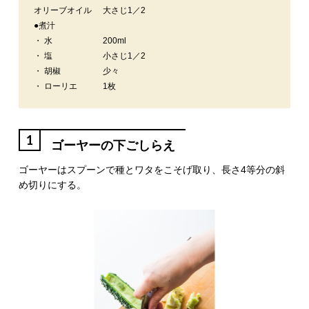
オリーブオイル
大さじ1／2
●煮汁
・ 水
200ml
・ 塩
小さじ1／2
・ 胡椒
少々
・ ローリエ
1枚
1
ゴーヤーの下ごしらえ
ゴーヤーはスプーンで種とワタをこそげ取り、長さ4等分の斜
め切りにする。