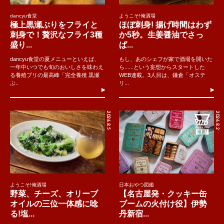
dancyu食堂
ようこそ!俺酒場
極上黒瀬ぶりをフライと
ほぼ刺身! 揚げ時間はわず
刺身で！贅沢なフライ3種
か5秒。生姜醤油でさっ
盛り...
ぱ...
dancyu食堂の夏メニューといえば、
もし、あのシェフが家で酒場を開いた
一年中いつでも旬のおいしさを味わえ
ら......という妄想からスタートした
る養殖ブリの最高峰「完全養殖 黒瀬
WEB連載。3人目は、鎌倉「オステ
ぶ..
リ...
2026.8.5
2026.8.2
ようこそ!俺酒場
日本おやつ図鑑
野菜、チーズ、オリーブ
【名古屋発・クッキー缶
オイルの三位一体感に唸
ブームの火付け役】伊勢
る!塩...
丹新宿...