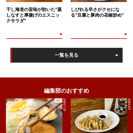
干し海老の旨味が効いた"蒸
しびれる辛さがクセにな
しなすと厚揚げのエスニッ
る"豆腐と豚肉の花椒炒め"
クサラダ"
一覧を見る
編集部のおすすめ
2026.7.27
2026.8.4
AD