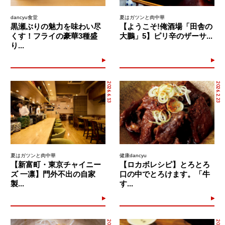
dancyu食堂
夏はガツンと肉中華
黒瀬ぶりの魅力を味わい尽
【ようこそ!俺酒場「田舎の
くす！フライの豪華3種盛
大鵬」5】ピリ辛のザーサ...
り...
2026.6.13
2026.2.23
夏はガツンと肉中華
健康dancyu
【新富町・東京チャイニー
【ロカボレシピ】とろとろ
ズ 一凛】門外不出の自家
口の中でとろけます。「牛
製...
す...