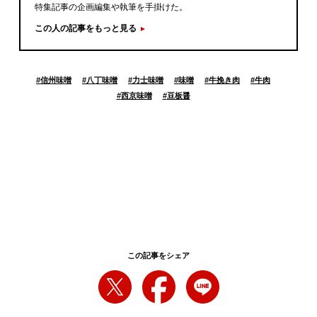
特集記事の企画編集や執筆を手掛けた。
この人の記事をもっと見る
#
信州味噌
#
八丁味噌
#
力士味噌
#
味噌
#
牛挽き肉
#
牛肉
#
西京味噌
#
豆板醤
この記事をシェア