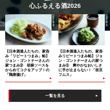
心ふるえる酒2026
2026.08.06
2026.08.05
【日本酒達人たちの、家呑
【日本酒達人たちの、家呑
み「リピートつまみ」帖】
みリピートつまみ帖】ジョ
ジョン・ゴントナーさんの
ン・ゴントナーさんの家つ
家つまみ➁ 胡麻ソースを
まみ➀ 爽やかなおいしさ
からめてコクをアップ！の
に手が止まらない！「枝豆
「鶏唐揚げ」
フムス」
一覧を見る