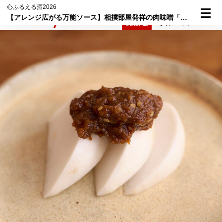
心ふるえる酒2026
【アレンジ広がる万能ソース】相撲部屋発祥の肉味噌「力士味噌」はピリ辛味で酒が進む！
検索
メニュー
倶楽部入会
ログイン