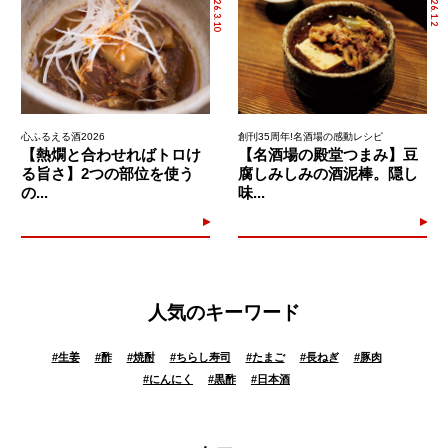
2026.3.10
2026.1.2
心ふるえる酒2026
創刊35周年!名酒場の感動レシピ
【熱燗と合わせればトロけ
【名酒場の殿堂つまみ】豆
る旨さ】2つの部位を使う
腐しみしみの酒泥棒。隠し
の...
味...
人気のキーワード
#
生姜
#
酢
#
焼酎
#
ちらし寿司
#
たまご
#
長ねぎ
#
豚肉
#
にんにく
#
黒酢
#
日本酒