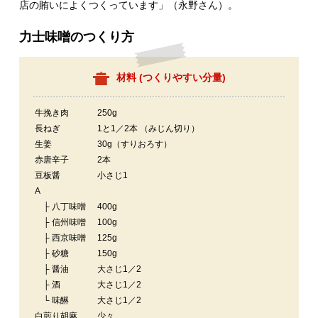
店の賄いによくつくっています」（永野さん）。
力士味噌のつくり方
材料 (
つくりやすい分量
)
牛挽き肉
250g
長ねぎ
1と1／2本 （みじん切り）
生姜
30g（すりおろす）
赤唐辛子
2本
豆板醤
小さじ1
A
├ 八丁味噌
400g
├ 信州味噌
100g
├ 西京味噌
125g
├ 砂糖
150g
├ 醤油
大さじ1／2
├ 酒
大さじ1／2
└ 味醂
大さじ1／2
白煎り胡麻
少々