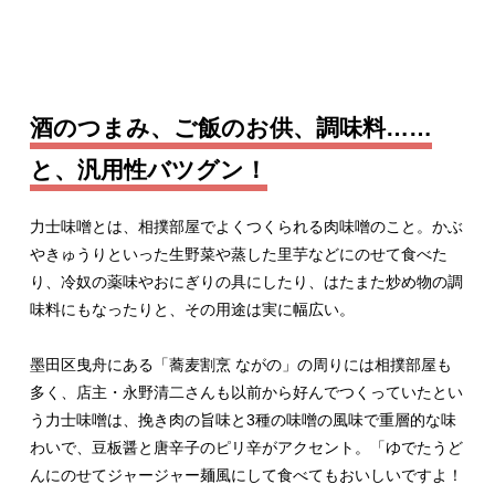
酒のつまみ、ご飯のお供、調味料……
と、汎用性バツグン！
力士味噌とは、相撲部屋でよくつくられる肉味噌のこと。かぶ
やきゅうりといった生野菜や蒸した里芋などにのせて食べた
り、冷奴の薬味やおにぎりの具にしたり、はたまた炒め物の調
味料にもなったりと、その用途は実に幅広い。
墨田区曳舟にある「蕎麦割烹 ながの」の周りには相撲部屋も
多く、店主・永野清二さんも以前から好んでつくっていたとい
う力士味噌は、挽き肉の旨味と3種の味噌の風味で重層的な味
わいで、豆板醤と唐辛子のピリ辛がアクセント。「ゆでたうど
んにのせてジャージャー麺風にして食べてもおいしいですよ！