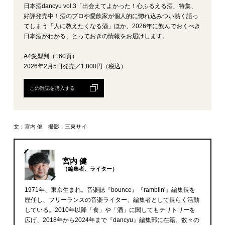
日本酒dancyu vol.3「出会えてよかった！心ふるえる酒」特集、
好評発売中！酒のプロや愛飲家が個人的に惚れ込みつい熱く語っ
てしまう「人に教えたくなる酒」ほか、2026年に飲んでおくべき
日本酒がわかる、とっておきの情報をお届けします。
A4変型判（160頁）
2026年2月5日発売／1,800円（税込）
この雑誌を購入する
文：宮内 健 撮影：三東サイ
宮内 健
（編集者、ライター）
1971年、東京生まれ。音楽誌『bounce』『ramblin'』編集長を
歴任し、フリーランスの音楽ライター、編集者として長らく活動
している。2010年以降「食」や「酒」に関してもテリトリーを
広げ、2018年から2024年まで『dancyu』編集部に在籍。数々の