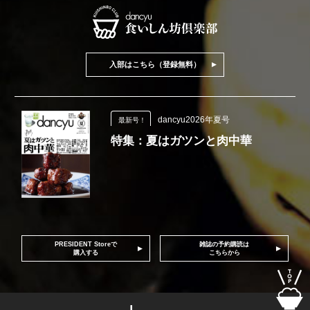
入部はこちら（登録無料）
dancyu2026年夏号
最新号！
特集：夏はガツンと肉中華
PRESIDENT Storeで
雑誌の予約購読は
購入する
こちらから