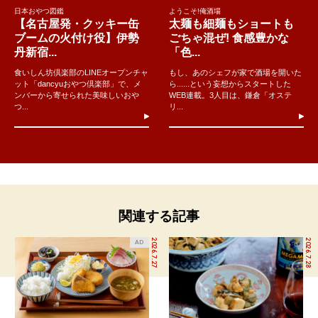
日本おやつ図鑑
ようこそ!俺酒場
【名古屋発・クッキー缶
太麺も細麺もショートも
ブームの火付け役】伊勢
ごちゃ混ぜ! 食感豊かな
丹新宿...
「色...
食いしん坊倶楽部のLINEオープンチャ
もし、あのシェフが家で酒場を開いた
ット「dancyuおやつ倶楽部」で、メ
ら......という妄想からスタートした
ンバーから寄せられた美味しいおや
WEB連載。3人目は、鎌倉「オステ
つ...
リ...
関連する記事
2026.7.27
2026.7.28
AD