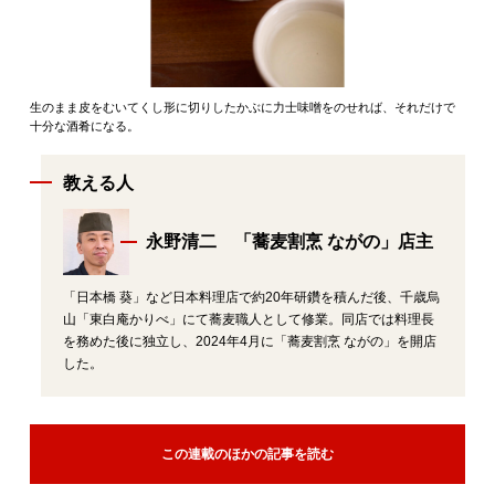
生のまま皮をむいてくし形に切りしたかぶに力士味噌をのせれば、それだけで
十分な酒肴になる。
教える人
永野清二 「蕎麦割烹 ながの」店主
「日本橋 葵」など日本料理店で約20年研鑽を積んだ後、千歳烏
山「東白庵かりべ」にて蕎麦職人として修業。同店では料理長
を務めた後に独立し、2024年4月に「蕎麦割烹 ながの」を開店
した。
この連載のほかの記事を読む