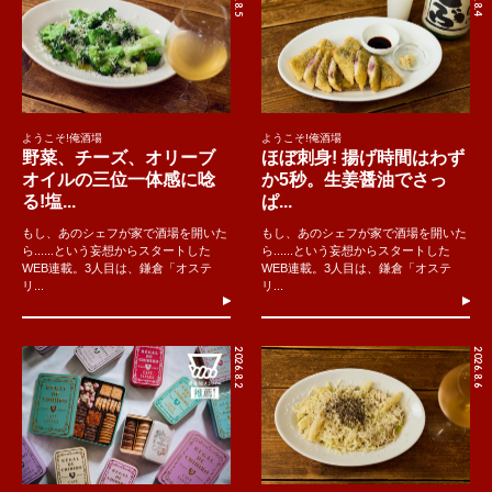
ようこそ!俺酒場
ようこそ!俺酒場
野菜、チーズ、オリーブ
ほぼ刺身! 揚げ時間はわず
オイルの三位一体感に唸
か5秒。生姜醤油でさっ
る!塩...
ぱ...
もし、あのシェフが家で酒場を開いた
もし、あのシェフが家で酒場を開いた
ら......という妄想からスタートした
ら......という妄想からスタートした
WEB連載。3人目は、鎌倉「オステ
WEB連載。3人目は、鎌倉「オステ
リ...
リ...
2026.8.2
2026.8.6