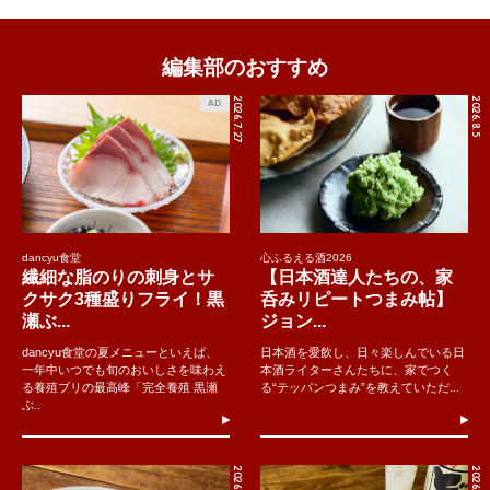
編集部のおすすめ
2026.7.27
2026.8.5
AD
dancyu食堂
心ふるえる酒2026
繊細な脂のりの刺身とサ
【日本酒達人たちの、家
クサク3種盛りフライ！黒
呑みリピートつまみ帖】
瀬ぶ...
ジョン...
dancyu食堂の夏メニューといえば、
日本酒を愛飲し、日々楽しんでいる日
一年中いつでも旬のおいしさを味わえ
本酒ライターさんたちに、家でつく
る養殖ブリの最高峰「完全養殖 黒瀬
る“テッパンつまみ”を教えていただ...
ぶ..
2026.8.5
2026.8.4