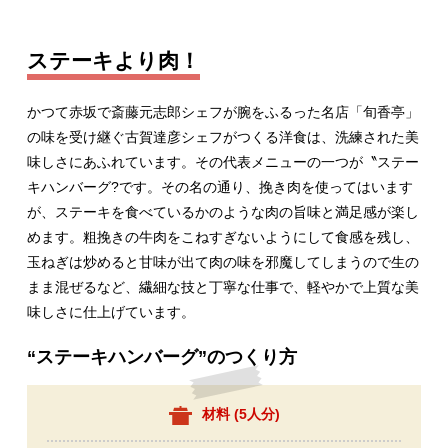
ステーキより肉！
かつて赤坂で斎藤元志郎シェフが腕をふるった名店「旬香亭」
の味を受け継ぐ古賀達彦シェフがつくる洋食は、洗練された美
味しさにあふれています。その代表メニューの一つが〝ステー
キハンバーグ?です。その名の通り、挽き肉を使ってはいます
が、ステーキを食べているかのような肉の旨味と満足感が楽し
めます。粗挽きの牛肉をこねすぎないようにして食感を残し、
玉ねぎは炒めると甘味が出て肉の味を邪魔してしまうので生の
まま混ぜるなど、繊細な技と丁寧な仕事で、軽やかで上質な美
味しさに仕上げています。
“ステーキハンバーグ”のつくり方
材料 (
5人分
)