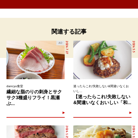
関連する記事
2026.7.27
2026.5.5
AD
dancyu食堂
迷ったらこれ!失敗しない&間違いなくお
繊細な脂のりの刺身とサク
いし...
【迷ったらこれ!失敗しない
サク3種盛りフライ！黒瀬
&間違いなくおいしい「和...
ぶ...
2026.1.25
2026.1.12