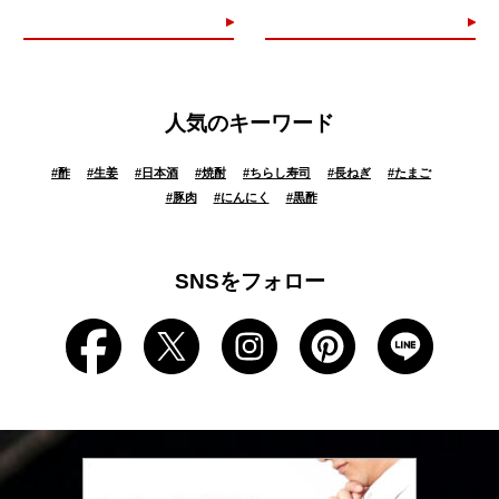
人気のキーワード
#
酢
#
生姜
#
日本酒
#
焼酎
#
ちらし寿司
#
長ねぎ
#
たまご
#
豚肉
#
にんにく
#
黒酢
SNSをフォロー