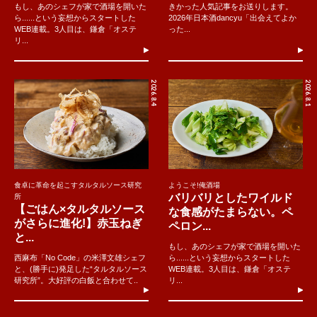
もし、あのシェフが家で酒場を開いた
きかった人気記事をお送りします。
ら......という妄想からスタートした
2026年日本酒dancyu「出会えてよか
WEB連載。3人目は、鎌倉「オステ
った...
リ...
2026.8.4
2026.8.1
食卓に革命を起こすタルタルソース研究
ようこそ!俺酒場
バリバリとしたワイルド
所
【ごはん×タルタルソース
な食感がたまらない。ペ
がさらに進化!】赤玉ねぎ
ペロン...
と...
もし、あのシェフが家で酒場を開いた
西麻布「No Code」の米澤文雄シェフ
ら......という妄想からスタートした
と、(勝手に)発足した“タルタルソース
WEB連載。3人目は、鎌倉「オステ
研究所”。大好評の白飯と合わせて..
リ...