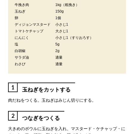
牛挽き肉
1kg（粗挽き）
玉ねぎ
150g
卵
1個
ディジョンマスタード
小さじ1
トマトケチャップ
大さじ1
にんにく
小さじ1（すりおろす）
塩
5g
白胡椒
2g
サラダ油
適量
わさび
適量
1
玉ねぎをカットする
肉だねをつくる。玉ねぎはみじん切りにする。
2
つなぎをつくる
大きめのボウルに玉ねぎを入れ、マスタード・ケチャップ・に