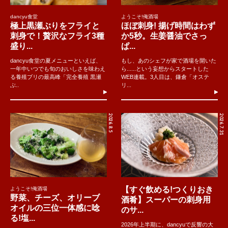
dancyu食堂
ようこそ!俺酒場
極上黒瀬ぶりをフライと
ほぼ刺身! 揚げ時間はわず
刺身で！贅沢なフライ3種
か5秒。生姜醤油でさっ
盛り...
ぱ...
dancyu食堂の夏メニューといえば、
もし、あのシェフが家で酒場を開いた
一年中いつでも旬のおいしさを味わえ
ら......という妄想からスタートした
る養殖ブリの最高峰「完全養殖 黒瀬
WEB連載。3人目は、鎌倉「オステ
ぶ..
リ...
2026.8.5
2026.7.31
【すぐ飲める!つくりおき
ようこそ!俺酒場
野菜、チーズ、オリーブ
酒肴】スーパーの刺身用
オイルの三位一体感に唸
のサ...
る!塩...
2026年上半期に、dancyuで反響の大