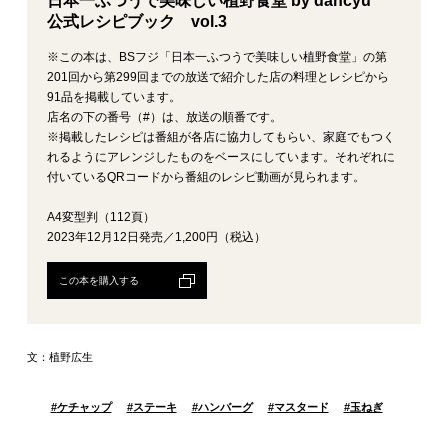
日本一ふつうで美味しい植野食堂 by dancyu
公式レシピブック vol.3
※この本は、BSフジ「日本一ふつうで美味しい植野食堂」の第
201回から第299回までの放送で紹介した店の料理とレシピから
91品を掲載しています。
店名の下の番号（#）は、放送の順番です。
※掲載したレシピは番組が各店に協力してもらい、家庭でもつく
れるようにアレンジしたものをベースにしています。それぞれに
付いているQRコードから番組のレシピ動画が見られます。
A4変型判（112頁）
2023年12月12日発売／1,200円（税込）
この本を購入する
文：植野広生
#
ケチャップ
#
ステーキ
#
ハンバーグ
#
マスタード
#
玉ねぎ