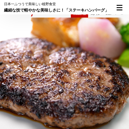
日本一ふつうで美味しい植野食堂
繊細な技で軽やかな美味しさに！「ステーキハンバーグ」
検索
メニュー
倶楽部入会
ログイン