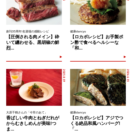
創刊35周年!名酒場の感動レシピ
健康dancyu
【圧倒される肉メイン】砕
【ロカボレシピ】お手製ポ
いて纏わせる、黒胡椒の鮮
ン酢で食べるヘルシーな
烈...
「和...
2025.8.19
2026.6.15
大原千鶴さんの「今宵のあて」
健康dancyu
香ばしい牛肉とねぎだれが
【ロカボレシピ】アジでつ
からむきしめんが美味!つ
くる絶品和風ハンバーグ!
ま...
「...