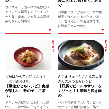
わ...
袋に入れて漬け置く。芯ま
で...
ウイスキーと食べ物の絶妙なペ
アリングを探索する「ウイスキ
胡麻酢で仕上げるので、酢の物
ーと食」企画。ソムリエの若林
感覚で食べられるたたきごぼ
英司さんと料理研...
う。箸休めとしても優秀です。
荻野恭子さんの目か...
2025.12.17
2025.04.24
大晦日からでも間に合う！
きじまりゅうたさん＆吉田愛
「ポリ袋おせち」
さんのおつまみレシピ
【爆速おせちレシピ】食感
【豆腐でビールやサワーを
が楽しい「数の子、ごぼ
ぐびっと！】辛味と挽き肉
う、...
の...
さきいかの旨味がじわじわと効
パンチのある味わいで、ビール
いて、主役の数の子を引き立て
やサワーと相性抜群な一品で