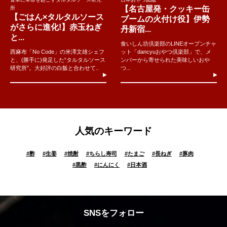
【名古屋発・クッキー缶
所
【ごはん×タルタルソース
ブームの火付け役】伊勢
がさらに進化!】赤玉ねぎ
丹新宿...
と...
食いしん坊倶楽部のLINEオープンチャ
西麻布「No Code」の米澤文雄シェフ
ット「dancyuおやつ倶楽部」で、メ
と、(勝手に)発足した“タルタルソース
ンバーから寄せられた美味しいおや
研究所”。大好評の白飯と合わせて..
つ...
人気のキーワード
#
酢
#
生姜
#
焼酎
#
ちらし寿司
#
たまご
#
長ねぎ
#
豚肉
#
黒酢
#
にんにく
#
日本酒
SNSをフォロー