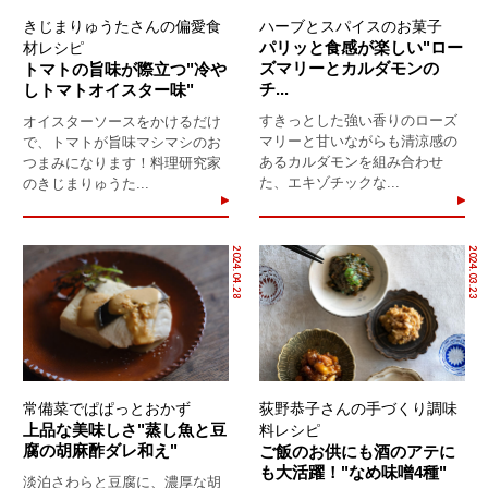
きじまりゅうたさんの偏愛食
ハーブとスパイスのお菓子
パリッと食感が楽しい"ロー
材レシピ
ズマリーとカルダモンの
トマトの旨味が際立つ"冷や
チ...
しトマトオイスター味"
すきっとした強い香りのローズ
オイスターソースをかけるだけ
マリーと甘いながらも清涼感の
で、トマトが旨味マシマシのお
あるカルダモンを組み合わせ
つまみになります！料理研究家
た、エキゾチックな...
のきじまりゅうた...
2024.04.28
2024.03.23
常備菜でぱぱっとおかず
荻野恭子さんの手づくり調味
上品な美味しさ"蒸し魚と豆
料レシピ
腐の胡麻酢ダレ和え"
ご飯のお供にも酒のアテに
も大活躍！"なめ味噌4種"
淡泊さわらと豆腐に、濃厚な胡