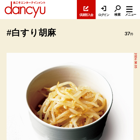
検索
メニュー
倶楽部入会
ログイン
#白すり胡麻
37
件
2026.08.05