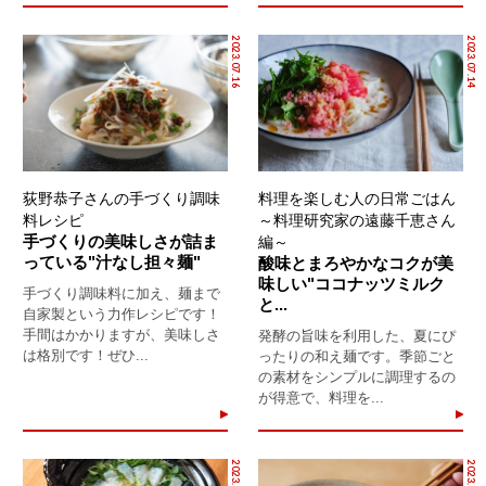
2023.07.16
2023.07.14
荻野恭子さんの手づくり調味
料理を楽しむ人の日常ごはん
料レシピ
～料理研究家の遠藤千恵さん
手づくりの美味しさが詰ま
編～
っている"汁なし担々麺"
酸味とまろやかなコクが美
味しい"ココナッツミルク
手づくり調味料に加え、麺まで
と...
自家製という力作レシピです！
手間はかかりますが、美味しさ
発酵の旨味を利用した、夏にぴ
は格別です！ぜひ...
ったりの和え麺です。季節ごと
の素材をシンプルに調理するの
が得意で、料理を...
2023.06.13
2023.04.10