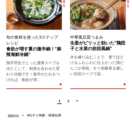
旬の食材を使った3ステップ
中華風豆皿つまみ
生姜がピリッと効いた"鶏団
レシピ
子と水菜の担担風鍋"
食欲が増す夏の激辛鍋！"麻
辣海鮮冷鍋"
水を練り込むことで、箸でほど
けるふわふわに仕上がった鶏だ
鶏手羽先でとった濃厚スープを
んごが美味。すり胡麻香る優し
冷たくして、刺身を合わせた変
い担担スープで温...
わり冷鍋です！激辛のたれをつ
ければ、食欲が増...
1
2
dancyu
#白すり胡麻：検索結果