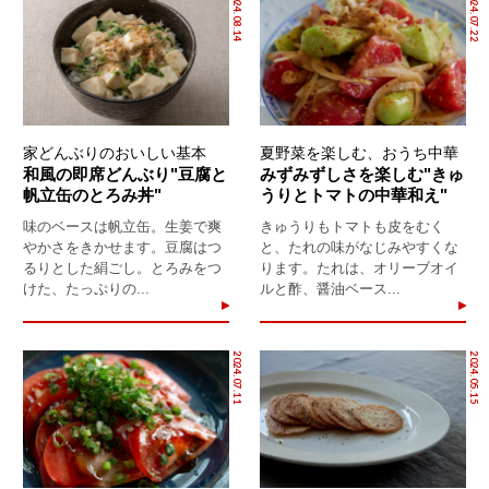
2024.08.14
2024.07.22
家どんぶりのおいしい基本
夏野菜を楽しむ、おうち中華
和風の即席どんぶり"豆腐と
みずみずしさを楽しむ"きゅ
帆立缶のとろみ丼"
うりとトマトの中華和え"
味のベースは帆立缶。生姜で爽
きゅうりもトマトも皮をむく
やかさをきかせます。豆腐はつ
と、たれの味がなじみやすくな
るりとした絹ごし。とろみをつ
ります。たれは、オリーブオイ
けた、たっぷりの...
ルと酢、醤油ベース...
2024.07.11
2024.05.15