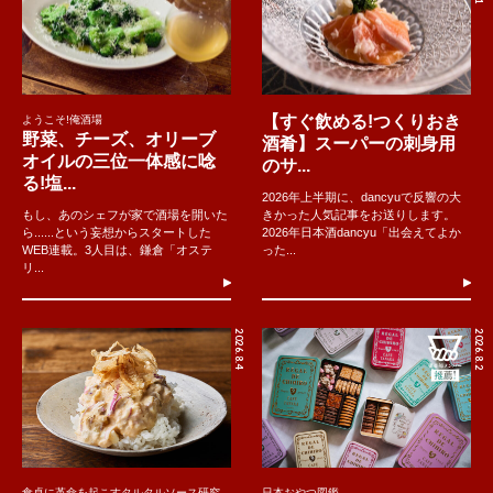
【すぐ飲める!つくりおき
ようこそ!俺酒場
野菜、チーズ、オリーブ
酒肴】スーパーの刺身用
オイルの三位一体感に唸
のサ...
る!塩...
2026年上半期に、dancyuで反響の大
もし、あのシェフが家で酒場を開いた
きかった人気記事をお送りします。
ら......という妄想からスタートした
2026年日本酒dancyu「出会えてよか
WEB連載。3人目は、鎌倉「オステ
った...
リ...
2026.8.4
2026.8.2
食卓に革命を起こすタルタルソース研究
日本おやつ図鑑