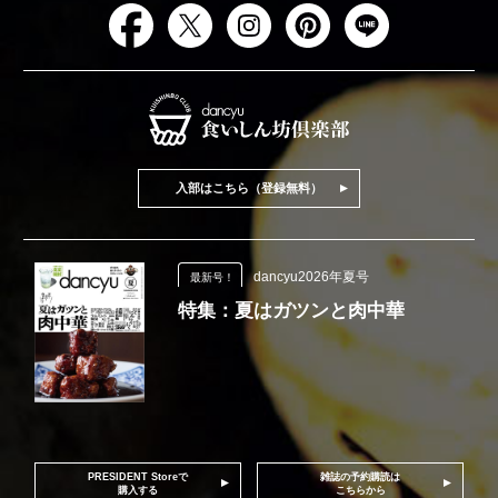
入部はこちら（登録無料）
dancyu2026年夏号
最新号！
特集：夏はガツンと肉中華
PRESIDENT Storeで
雑誌の予約購読は
購入する
こちらから