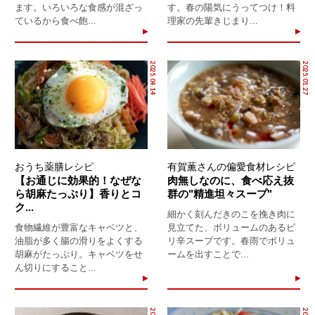
ます。いろいろな食感が混ざっ
す。春の陽気にうってつけ！料
ているから食べ飽...
理家の先輩きじまり...
2025.04.14
2025.01.27
おうち薬膳レシピ
有賀薫さんの偏愛食材レシピ
【お通じに効果的！なぜな
肉無しなのに、食べ応え抜
ら胡麻たっぷり】香りとコ
群の"精進坦々スープ"
ク...
細かく刻んだきのこを挽き肉に
食物繊維が豊富なキャベツと、
見立てた、ボリュームのあるピ
油脂が多く腸の滑りをよくする
リ辛スープです。春雨でボリュ
胡麻がたっぷり。キャベツをせ
ームを出すことで...
ん切りにすること...