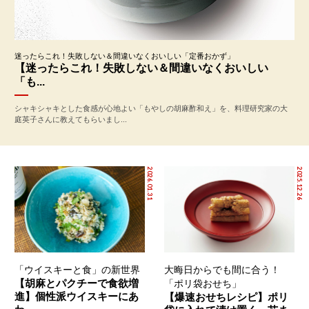
迷ったらこれ！失敗しない＆間違いなくおいしい「定番おかず」
【迷ったらこれ！失敗しない＆間違いなくおいしい
「も...
シャキシャキとした食感が心地よい「もやしの胡麻酢和え」を、料理研究家の大
庭英子さんに教えてもらいまし...
2026.01.31
2025.12.26
「ウイスキーと食」の新世界
大晦日からでも間に合う！
【胡麻とパクチーで食欲増
「ポリ袋おせち」
進】個性派ウイスキーにあ
【爆速おせちレシピ】ポリ