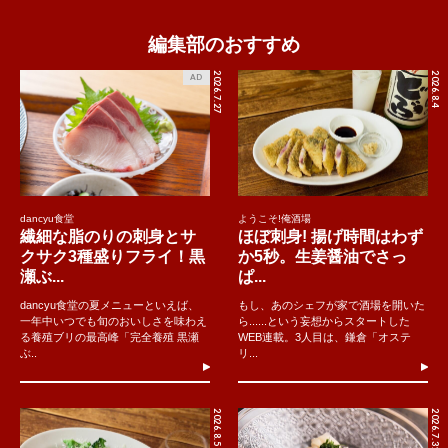
編集部のおすすめ
2026.7.27
2026.8.4
AD
dancyu食堂
ようこそ!俺酒場
繊細な脂のりの刺身とサ
ほぼ刺身! 揚げ時間はわず
クサク3種盛りフライ！黒
か5秒。生姜醤油でさっ
瀬ぶ...
ぱ...
dancyu食堂の夏メニューといえば、
もし、あのシェフが家で酒場を開いた
一年中いつでも旬のおいしさを味わえ
ら......という妄想からスタートした
る養殖ブリの最高峰「完全養殖 黒瀬
WEB連載。3人目は、鎌倉「オステ
ぶ..
リ...
2026.8.5
2026.7.31