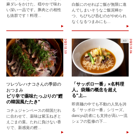
麻ダレをかけた、穏やかで味わ
白飯にのせればご飯が無限に進
い深い一品です。豚肉との相性
んでしまいそうなご飯泥棒か
も抜群です！料理...
つ、ちびちび呑むのがやめられ
なくなるつまみにも...
2023.11.10
2023.11.06
AD
「サッポロ一番」×名料理
ツレヅレハナコさんの季節の
人。袋麺の概念を超え
おつまみ
る"上...
ピリ辛で薬味たっぷりの"鰹
の韓国風たたき"
即席麺の中でも不動の人気を誇
る「サッポロ一番」シリーズ。
コチュジャンベースの韓国だれ
dancyu読者にも支持が高い一流
に合わせて、薬味は紫玉ねぎと
シェフの監修の下...
えごまの葉。たれに負けない香
りで、新感覚の鰹...