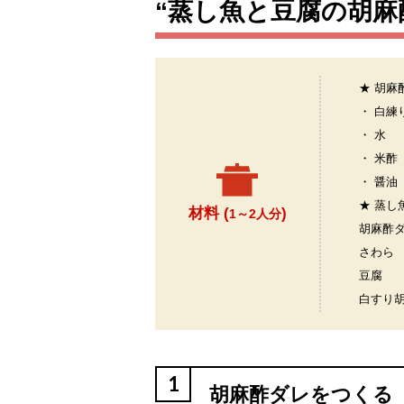
“蒸し魚と豆腐の胡麻
★ 胡麻
・ 白練
・ 水
・ 米酢
・ 醤油
★ 蒸し
材料 (
)
1～2人分
胡麻酢
さわら
豆腐
白すり
1
胡麻酢ダレをつくる