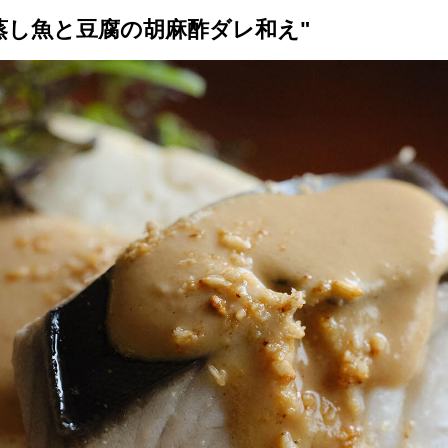
蒸し魚と豆腐の胡麻酢ダレ和え"
トップ
プロが教えるレシピ
厳選！店探し
食のストーリー