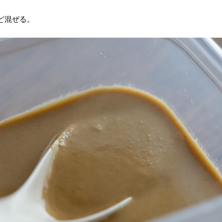
ど混ぜる。