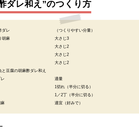
酢ダレ和え”のつくり方
酢ダレ
（つくりやすい分量）
り胡麻
大さじ3
大さじ2
大さじ2
大さじ2
魚と豆腐の胡麻酢ダレ和え
ダレ
適量
1切れ（半分に切る）
1／2丁（半分に切る）
胡麻
適宜（好みで）