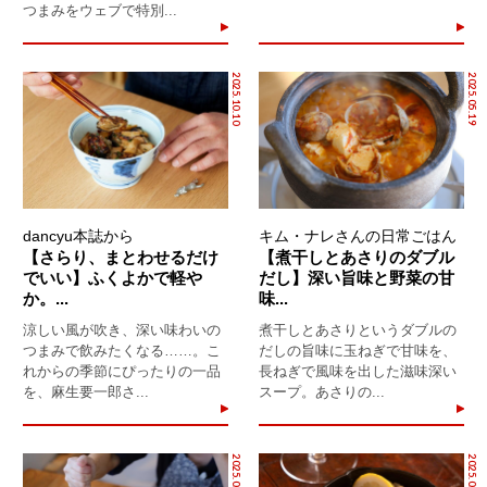
つまみをウェブで特別...
2025.10.10
2025.05.19
dancyu本誌から
キム・ナレさんの日常ごはん
【さらり、まとわせるだけ
【煮干しとあさりのダブル
でいい】ふくよかで軽や
だし】深い旨味と野菜の甘
か。...
味...
涼しい風が吹き、深い味わいの
煮干しとあさりというダブルの
つまみで飲みたくなる……。こ
だしの旨味に玉ねぎで甘味を、
れからの季節にぴったりの一品
長ねぎで風味を出した滋味深い
を、麻生要一郎さ...
スープ。あさりの...
2025.02.16
2025.02.14