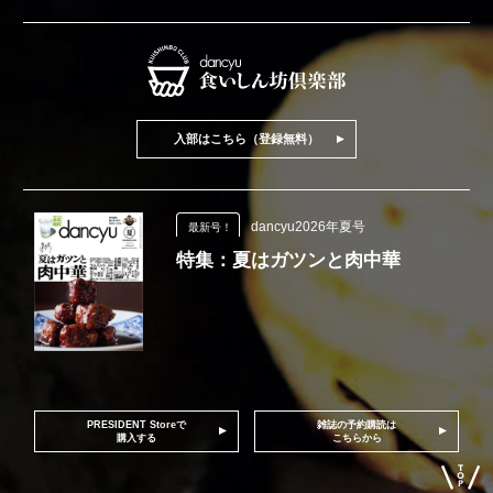
入部はこちら（登録無料）
dancyu2026年夏号
最新号！
特集：夏はガツンと肉中華
PRESIDENT Storeで
雑誌の予約購読は
購入する
こちらから