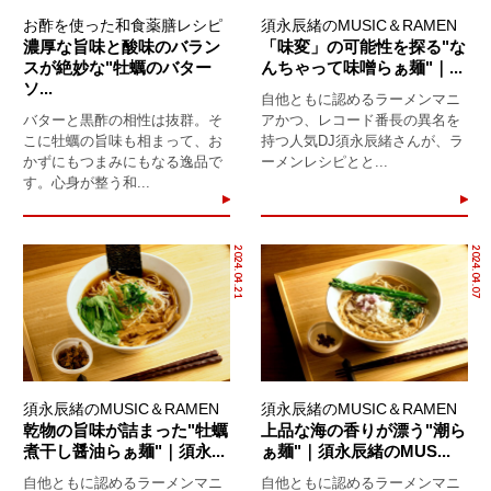
お酢を使った和食薬膳レシピ
須永辰緒のMUSIC＆RAMEN
濃厚な旨味と酸味のバラン
「味変」の可能性を探る"な
スが絶妙な"牡蠣のバター
んちゃって味噌らぁ麺"｜...
ソ...
自他ともに認めるラーメンマニ
バターと黒酢の相性は抜群。そ
アかつ、レコード番長の異名を
こに牡蠣の旨味も相まって、お
持つ人気DJ須永辰緒さんが、ラ
かずにもつまみにもなる逸品で
ーメンレシピとと...
す。心身が整う和...
2024.04.21
2024.04.07
須永辰緒のMUSIC＆RAMEN
須永辰緒のMUSIC＆RAMEN
乾物の旨味が詰まった"牡蠣
上品な海の香りが漂う"潮ら
煮干し醤油らぁ麺"｜須永...
ぁ麺"｜須永辰緒のMUS...
自他ともに認めるラーメンマニ
自他ともに認めるラーメンマニ