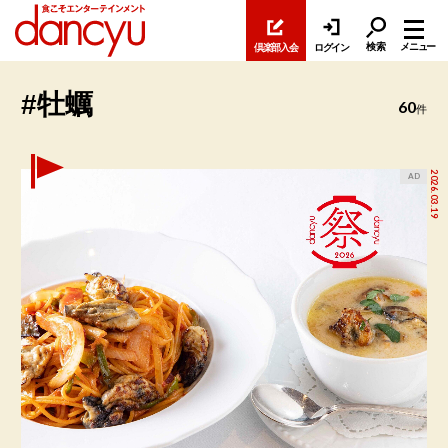
検索
メニュー
倶楽部入会
ログイン
#牡蠣
60
件
2026.03.19
AD