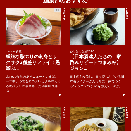
編集部のおすすめ
2026.7.27
2026.8.5
AD
dancyu食堂
心ふるえる酒2026
繊細な脂のりの刺身とサ
【日本酒達人たちの、家
クサク3種盛りフライ！黒
呑みリピートつまみ帖】
瀬ぶ...
ジョン...
dancyu食堂の夏メニューといえば、
日本酒を愛飲し、日々楽しんでいる日
一年中いつでも旬のおいしさを味わえ
本酒ライターさんたちに、家でつく
る養殖ブリの最高峰「完全養殖 黒瀬
る“テッパンつまみ”を教えていただ...
ぶ..
2026.8.5
2026.8.4