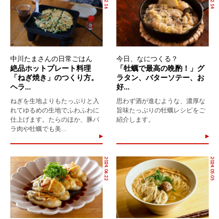
中川たまさんの日常ごはん
今日、なにつくる？
絶品ホットプレート料理
「牡蠣で最高の晩酌！」グ
「ねぎ焼き」のつくり方。
ラタン、バターソテー、お
ヘラ...
好...
ねぎを生地よりもたっぷりと入
思わず酒が進むような、濃厚な
れてゆるめの生地でふわふわに
旨味たっぷりの牡蠣レシピをご
仕上げます。たらのほか、豚バ
紹介します。
ラ肉や牡蠣でも美...
2024.06.22
2024.05.05