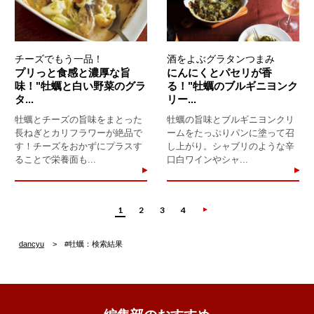
チーズでもう一品！
酒をよぶグラタンつまみ
プリっと食感と濃厚な旨
にんにくとパセリが香
味！"牡蠣と白い野菜のグラ
る！"牡蠣のブルギニヨンク
タ...
リー...
牡蠣とチーズの旨味をまとった
牡蠣の旨味とブルギニヨンクリ
長ねぎとカリフラワーが絶品で
ームをたっぷりパンに塗って召
す！チーズをおかずにプラスす
し上がり。シャブリのような辛
ることで栄養面も...
口白ワインやシャ...
1
2
3
4
dancyu
#牡蠣：検索結果