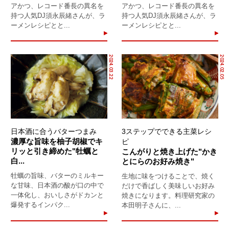
アかつ、レコード番長の異名を
アかつ、レコード番長の異名を
持つ人気DJ須永辰緒さんが、ラ
持つ人気DJ須永辰緒さんが、ラ
ーメンレシピとと...
ーメンレシピとと...
2024.03.22
2024.02.05
日本酒に合うバターつまみ
3ステップでできる主菜レシ
濃厚な旨味を柚子胡椒でキ
ピ
リッと引き締めた"牡蠣と
こんがりと焼き上げた"かき
白...
とにらのお好み焼き"
牡蠣の旨味、バターのミルキー
生地に味をつけることで、焼く
な甘味、日本酒の酸が口の中で
だけで香ばしく美味しいお好み
一体化し、おいしさがドカンと
焼きになります。料理研究家の
爆発するインパク...
本田明子さんに、...