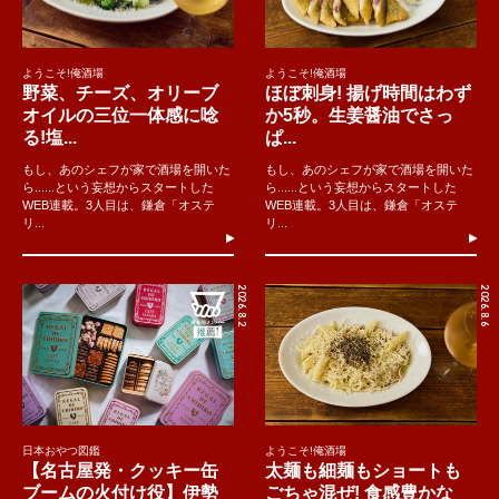
ようこそ!俺酒場
ようこそ!俺酒場
野菜、チーズ、オリーブ
ほぼ刺身! 揚げ時間はわず
オイルの三位一体感に唸
か5秒。生姜醤油でさっ
る!塩...
ぱ...
もし、あのシェフが家で酒場を開いた
もし、あのシェフが家で酒場を開いた
ら......という妄想からスタートした
ら......という妄想からスタートした
WEB連載。3人目は、鎌倉「オステ
WEB連載。3人目は、鎌倉「オステ
リ...
リ...
2026.8.2
2026.8.6
日本おやつ図鑑
ようこそ!俺酒場
【名古屋発・クッキー缶
太麺も細麺もショートも
ブームの火付け役】伊勢
ごちゃ混ぜ! 食感豊かな