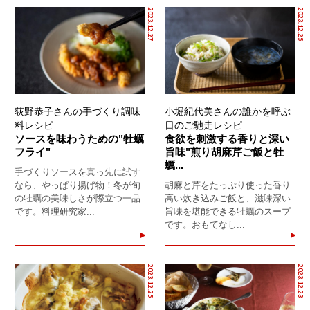
2023.12.27
2023.12.25
荻野恭子さんの手づくり調味
小堀紀代美さんの誰かを呼ぶ
料レシピ
日のご馳走レシピ
ソースを味わうための"牡蠣
食欲を刺激する香りと深い
フライ"
旨味"煎り胡麻芹ご飯と牡
蠣...
手づくりソースを真っ先に試す
なら、やっぱり揚げ物！冬が旬
胡麻と芹をたっぷり使った香り
の牡蠣の美味しさが際立つ一品
高い炊き込みご飯と、滋味深い
です。料理研究家...
旨味を堪能できる牡蠣のスープ
です。おもてなし...
2023.12.25
2023.12.23