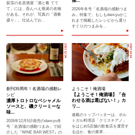
傑...
荻窪の名居酒屋「酒と肴 てて
て」には、呑んべえ垂涎の名物
2026年冬号「名酒場の感動つま
がある。それが、写真の「酒肴
み」特集で、もしもdancyuがこ
盛り」。仕込んでお...
れまで掲載したレシピから選り
すぐりのつまみを...
2025.12.04
2025.10.14
創刊35周年！名酒場の感動レ
ようこそ！俺酒場
【ようこそ！俺酒場】「合
シピ
わせる酒は選ばない！」カ
濃厚トロトロなベシャメル
リ...
ソースと、磯クリーミーな
味...
連載のトップバッターは、ポル
トガル料理店「クリスチアノ」
2026年12月5日発売のdancyu冬
をはじめ5店舗の飲食店を運営す
号「名酒場の感動つまみ」で紹
るほか、食の業界...
介した『WINE BAR WEST』の