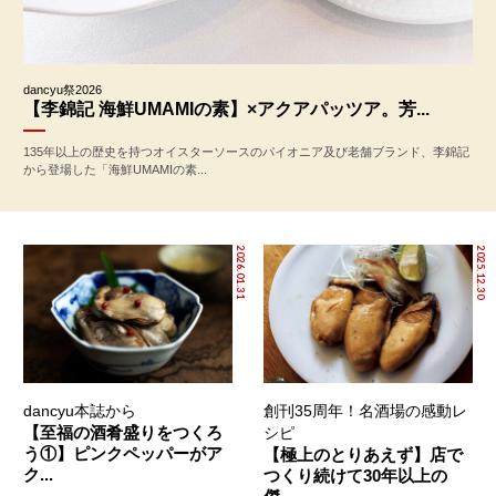
dancyu祭2026
【李錦記 海鮮UMAMIの素】×アクアパッツア。芳...
135年以上の歴史を持つオイスターソースのパイオニア及び老舗ブランド、李錦記
から登場した「海鮮UMAMIの素...
2026.01.31
2025.12.30
dancyu本誌から
創刊35周年！名酒場の感動レ
【至福の酒肴盛りをつくろ
シピ
う①】ピンクペッパーがア
【極上のとりあえず】店で
ク...
つくり続けて30年以上の