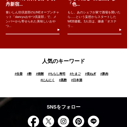
丹新宿...
「色...
食いしん坊倶楽部のLINEオープンチャ
もし、あのシェフが家で酒場を開いた
ット「dancyuおやつ倶楽部」で、メ
ら......という妄想からスタートした
ンバーから寄せられた美味しいおや
WEB連載。3人目は、鎌倉「オステ
つ...
リ...
人気のキーワード
#
生姜
#
酢
#
焼酎
#
ちらし寿司
#
たまご
#
長ねぎ
#
豚肉
#
にんにく
#
黒酢
#
日本酒
SNSをフォロー