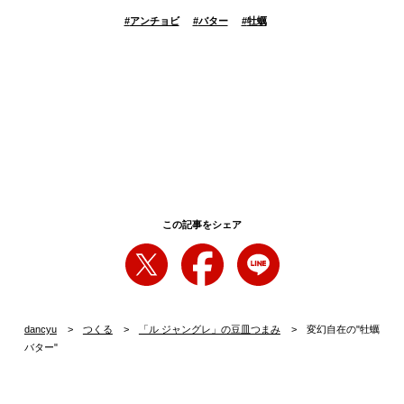
#
アンチョビ
#
バター
#
牡蠣
この記事をシェア
dancyu
つくる
「ル ジャングレ」の豆皿つまみ
変幻自在の"牡蠣
バター"