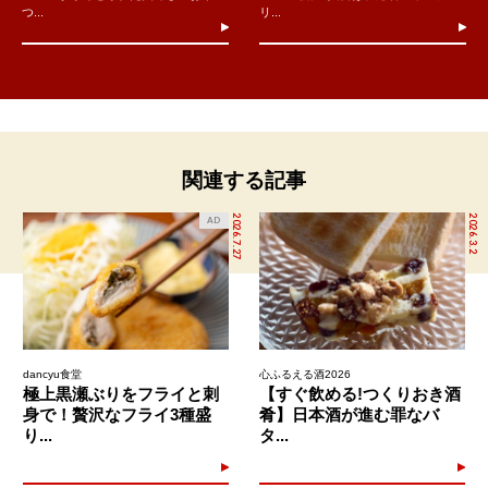
つ...
リ...
関連する記事
2026.7.27
2026.3.2
AD
dancyu食堂
心ふるえる酒2026
極上黒瀬ぶりをフライと刺
【すぐ飲める!つくりおき酒
身で！贅沢なフライ3種盛
肴】日本酒が進む罪なバ
り...
タ...