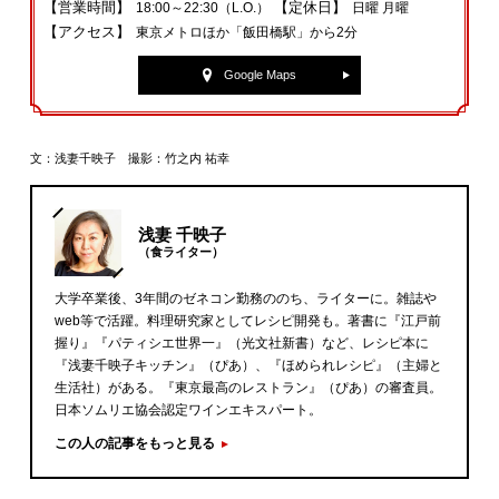
【営業時間】
【定休日】
18:00～22:30（L.O.）
日曜 月曜
【アクセス】
東京メトロほか「飯田橋駅」から2分
Google Maps
文：浅妻千映子 撮影：竹之内 祐幸
浅妻 千映子
（食ライター）
大学卒業後、3年間のゼネコン勤務ののち、ライターに。雑誌や
web等で活躍。料理研究家としてレシピ開発も。著書に『江戸前
握り』『パティシエ世界一』（光文社新書）など、レシピ本に
『浅妻千映子キッチン』（ぴあ）、『ほめられレシピ』（主婦と
生活社）がある。『東京最高のレストラン』（ぴあ）の審査員。
日本ソムリエ協会認定ワインエキスパート。
この人の記事をもっと見る