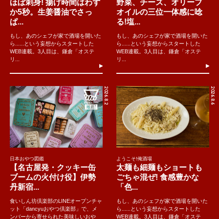
ほぼ刺身! 揚げ時間はわず
野菜、チーズ、オリーブ
か5秒。生姜醤油でさっ
オイルの三位一体感に唸
ぱ...
る!塩...
もし、あのシェフが家で酒場を開いた
もし、あのシェフが家で酒場を開いた
ら......という妄想からスタートした
ら......という妄想からスタートした
WEB連載。3人目は、鎌倉「オステ
WEB連載。3人目は、鎌倉「オステ
リ...
リ...
2026.8.2
2026.8.6
日本おやつ図鑑
ようこそ!俺酒場
【名古屋発・クッキー缶
太麺も細麺もショートも
ブームの火付け役】伊勢
ごちゃ混ぜ! 食感豊かな
丹新宿...
「色...
食いしん坊倶楽部のLINEオープンチャ
もし、あのシェフが家で酒場を開いた
ット「dancyuおやつ倶楽部」で、メ
ら......という妄想からスタートした
ンバーから寄せられた美味しいおや
WEB連載。3人目は、鎌倉「オステ