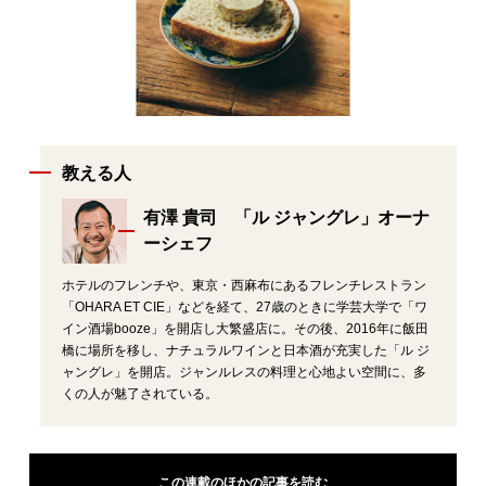
教える人
有澤 貴司 「ル ジャングレ」オーナ
ーシェフ
ホテルのフレンチや、東京・西麻布にあるフレンチレストラン
「OHARA ET CIE」などを経て、27歳のときに学芸大学で「ワ
イン酒場booze」を開店し大繁盛店に。その後、2016年に飯田
橋に場所を移し、ナチュラルワインと日本酒が充実した「ル ジ
ャングレ」を開店。ジャンルレスの料理と心地よい空間に、多
くの人が魅了されている。
この連載のほかの記事を読む