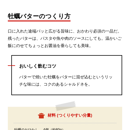
牡蠣バターのつくり方
口に入れた途端パッと広がる旨味に、おかわり必須の一品だ。
残ったバターは、パスタや魚や肉のソースにしても。温かいご
飯にのせてちょっとお醤油を垂らしても美味。
おいしく飲むコツ
バターで焼いた牡蠣をバターに混ぜ込むというリッ
チな味には、コクのあるシャルドネを。
材料 (
つくりやすい分量
)
牡蠣のおひたし
4個（約80g）