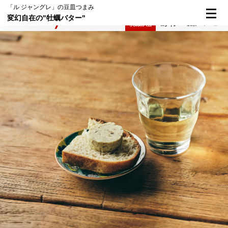
「ル ジャングレ」の豆皿つまみ
変幻自在の"牡蠣バター"
検索
メニュー
倶楽部入会
ログイン