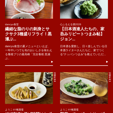
dancyu食堂
心ふるえる酒2026
繊細な脂のりの刺身とサ
【日本酒達人たちの、家
クサク3種盛りフライ！黒
呑みリピートつまみ帖】
瀬ぶ...
ジョン...
dancyu食堂の夏メニューといえば、
日本酒を愛飲し、日々楽しんでいる日
一年中いつでも旬のおいしさを味わえ
本酒ライターさんたちに、家でつく
る養殖ブリの最高峰「完全養殖 黒瀬
る“テッパンつまみ”を教えていただ...
ぶ..
2026.8.4
2026.8.5
ようこそ!俺酒場
ようこそ!俺酒場