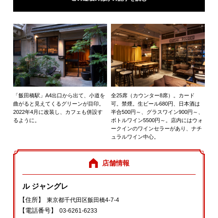
「飯田橋駅」A4出口から出て、小道を
全25席（カウンター8席）。カード
曲がると見えてくるグリーンが目印。
可。禁煙。生ビール680円、日本酒は
2022年4月に改装し、カフェも併設す
半合500円～、グラスワイン900円～、
るように。
ボトルワイン5500円～。店内にはウォ
ークインのワインセラーがあり、ナチ
ュラルワイン中心。
店舗情報
ル ジャングレ
【住所】
東京都千代田区飯田橋4-7-4
【電話番号】
03-6261-6233