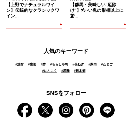
【上野でナチュラルワイ
【群馬・美味しい"厄除
ン】伝統的なクラシックワ
け"】怖~い鬼の形相以上に
イン...
驚...
人気のキーワード
#
焼酎
#
生姜
#
酢
#
ちらし寿司
#
長ねぎ
#
豚肉
#
たまご
#
にんにく
#
黒酢
#
日本酒
SNSをフォロー