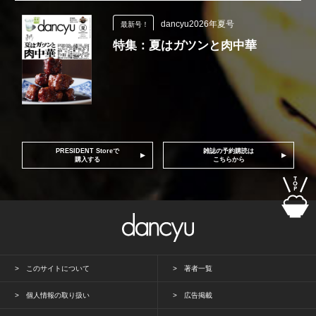
dancyu2026年夏号
最新号！
特集：夏はガツンと肉中華
PRESIDENT Storeで
雑誌の予約購読は
購入する
こちらから
このサイトについて
著者一覧
個人情報の取り扱い
広告掲載