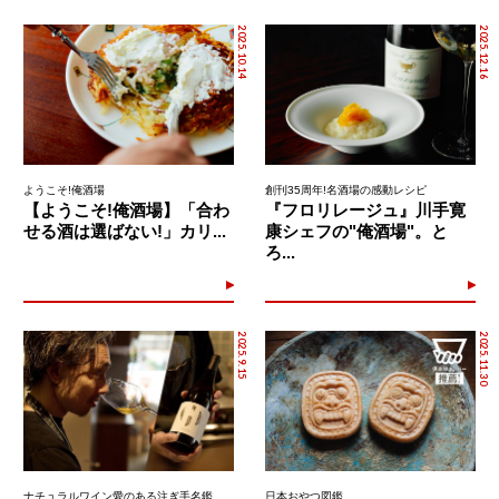
2025.10.14
2025.12.16
ようこそ!俺酒場
創刊35周年!名酒場の感動レシピ
【ようこそ!俺酒場】「合わ
『フロリレージュ』川手寛
せる酒は選ばない!」カリ...
康シェフの"俺酒場"。と
ろ...
2025.9.15
2025.11.30
ナチュラルワイン愛のある注ぎ手名鑑
日本おやつ図鑑