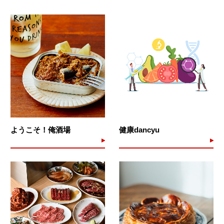
ようこそ！俺酒場
健康dancyu