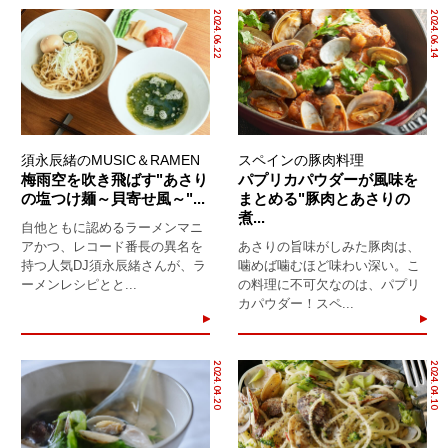
2024.06.22
2024.06.14
須永辰緒のMUSIC＆RAMEN
スペインの豚肉料理
梅雨空を吹き飛ばす"あさり
パプリカパウダーが風味を
の塩つけ麺～貝寄せ風～"...
まとめる"豚肉とあさりの
煮...
自他ともに認めるラーメンマニ
アかつ、レコード番長の異名を
あさりの旨味がしみた豚肉は、
持つ人気DJ須永辰緒さんが、ラ
噛めば噛むほど味わい深い。こ
ーメンレシピとと...
の料理に不可欠なのは、パプリ
カパウダー！スペ...
2024.04.20
2024.04.10