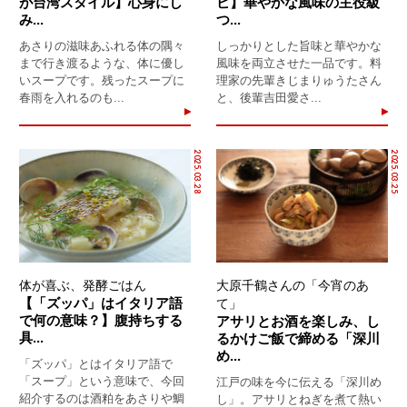
が台湾スタイル】心身にし
ビ】華やかな風味の主役級
み...
つ...
あさりの滋味あふれる体の隅々
しっかりとした旨味と華やかな
まで行き渡るような、体に優し
風味を両立させた一品です。料
いスープです。残ったスープに
理家の先輩きじまりゅうたさん
春雨を入れるのも...
と、後輩吉田愛さ...
2025.03.28
2025.03.25
体が喜ぶ、発酵ごはん
大原千鶴さんの「今宵のあ
【「ズッパ」はイタリア語
て」
で何の意味？】腹持ちする
アサリとお酒を楽しみ、し
具...
るかけご飯で締める「深川
め...
「ズッパ」とはイタリア語で
「スープ」という意味で、今回
江戸の味を今に伝える「深川め
紹介するのは酒粕をあさりや鯛
し」。アサリとねぎを煮て熱い