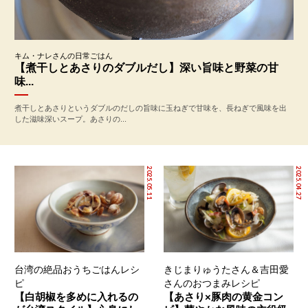
キム・ナレさんの日常ごはん
【煮干しとあさりのダブルだし】深い旨味と野菜の甘
味...
煮干しとあさりというダブルのだしの旨味に玉ねぎで甘味を、長ねぎで風味を出
した滋味深いスープ。あさりの...
2025.05.11
2025.04.27
台湾の絶品おうちごはんレシ
きじまりゅうたさん＆吉田愛
ピ
さんのおつまみレシピ
【白胡椒を多めに入れるの
【あさり×豚肉の黄金コン