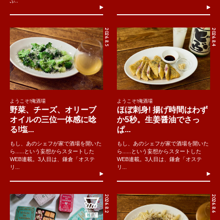
ぶ..
2026.8.5
2026.8.4
ようこそ!俺酒場
ようこそ!俺酒場
野菜、チーズ、オリーブ
ほぼ刺身! 揚げ時間はわず
オイルの三位一体感に唸
か5秒。生姜醤油でさっ
る!塩...
ぱ...
もし、あのシェフが家で酒場を開いた
もし、あのシェフが家で酒場を開いた
ら......という妄想からスタートした
ら......という妄想からスタートした
WEB連載。3人目は、鎌倉「オステ
WEB連載。3人目は、鎌倉「オステ
リ...
リ...
2026.8.2
2026.8.6