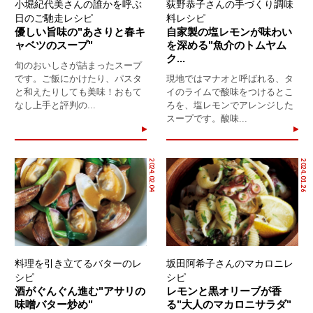
小堀紀代美さんの誰かを呼ぶ
荻野恭子さんの手づくり調味
日のご馳走レシピ
料レシピ
優しい旨味の"あさりと春キ
自家製の塩レモンが味わい
ャベツのスープ"
を深める"魚介のトムヤム
ク...
旬のおいしさが詰まったスープ
です。ご飯にかけたり、パスタ
現地ではマナオと呼ばれる、タ
と和えたりしても美味！おもて
イのライムで酸味をつけるとこ
なし上手と評判の...
ろを、塩レモンでアレンジした
スープです。酸味...
2024.02.04
2024.01.26
料理を引き立てるバターのレ
坂田阿希子さんのマカロニレ
シピ
シピ
酒がぐんぐん進む"アサリの
レモンと黒オリーブが香
味噌バター炒め"
る"大人のマカロニサラダ"