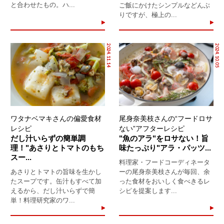
と合わせたもの。ハ...
ご飯にかけたシンプルなどんぶ
りですが、極上の...
2024.11.14
2024.10.05
ワタナベマキさんの偏愛食材
尾身奈美枝さんの“フードロサ
レシピ
ない”アフターレシピ
だし汁いらずの簡単調
"魚のアラ"をロサない！旨
理！"あさりとトマトのもち
味たっぷり"アラ・パッツ...
スー...
料理家・フードコーディネータ
あさりとトマトの旨味を生かし
ーの尾身奈美枝さんが毎回、余
たスープです。缶汁もすべて加
った食材をおいしく食べきるレ
えるから、だし汁いらずで簡
シピを提案します...
単！料理研究家のワ...