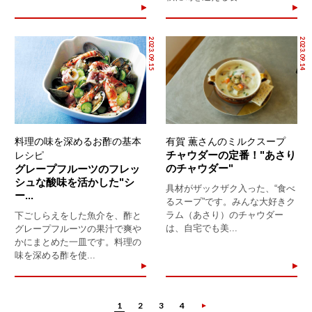
2023.09.15
2023.09.14
料理の味を深めるお酢の基本
有賀 薫さんのミルクスープ
チャウダーの定番！"あさり
レシピ
のチャウダー"
グレープフルーツのフレッ
シュな酸味を活かした"シ
具材がザックザク入った、“食べ
ー...
るスープ”です。みんな大好きク
ラム（あさり）のチャウダー
下ごしらえをした魚介を、酢と
は、自宅でも美...
グレープフルーツの果汁で爽や
かにまとめた一皿です。料理の
味を深める酢を使...
1
2
3
4