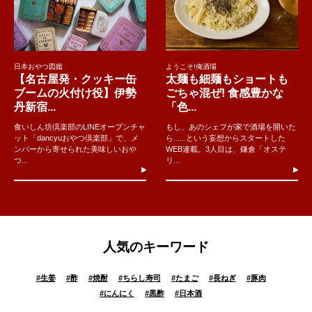
日本おやつ図鑑
ようこそ!俺酒場
【名古屋発・クッキー缶
太麺も細麺もショートも
ブームの火付け役】伊勢
ごちゃ混ぜ! 食感豊かな
丹新宿...
「色...
食いしん坊倶楽部のLINEオープンチャ
もし、あのシェフが家で酒場を開いた
ット「dancyuおやつ倶楽部」で、メ
ら......という妄想からスタートした
ンバーから寄せられた美味しいおや
WEB連載。3人目は、鎌倉「オステ
つ...
リ...
人気のキーワード
#
生姜
#
酢
#
焼酎
#
ちらし寿司
#
たまご
#
長ねぎ
#
豚肉
#
にんにく
#
黒酢
#
日本酒