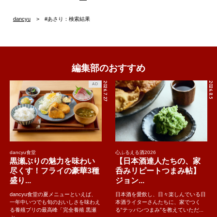
dancyu
#あさり：検索結果
編集部のおすすめ
2026.7.27
2026.8.5
AD
dancyu食堂
心ふるえる酒2026
黒瀬ぶりの魅力を味わい
【日本酒達人たちの、家
尽くす！フライの豪華3種
呑みリピートつまみ帖】
盛り...
ジョン...
dancyu食堂の夏メニューといえば、
日本酒を愛飲し、日々楽しんでいる日
一年中いつでも旬のおいしさを味わえ
本酒ライターさんたちに、家でつく
る養殖ブリの最高峰「完全養殖 黒瀬
る“テッパンつまみ”を教えていただ...