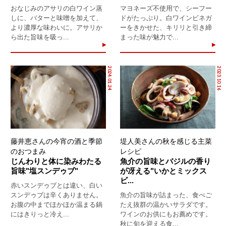
おなじみのアサリの白ワイン蒸
マヨネーズ不使用で、シーフー
しに、バターと味噌を加えて、
ドがたっぷり。白ワインビネガ
より濃厚な味わいに。アサリか
ーをきかせた、キリリと引き締
ら出た旨味を吸っ...
まった味が魅力で...
2024.01.24
2023.10.16
藤井恵さんの今宵の酒と季節
堤人美さんの秋を感じる主菜
のおつまみ
レシピ
じんわりと体に染みわたる
魚介の旨味とバジルの香り
旨味"塩スンデゥブ"
が冴える"いかとミックス
ビ...
赤いスンデゥブとは違い、白い
スンデゥブは辛くありません。
魚介の旨味が詰まった、食べご
お腹の中までほかほか温まる鍋
たえ抜群の温かいサラダです。
にはきりっと冷え...
ワインのお供にもお薦めです。
秋に旬を迎える食...