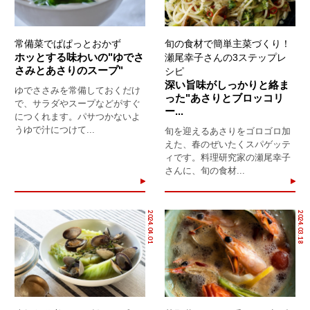
常備菜でぱぱっとおかず
旬の食材で簡単主菜づくり！
ホッとする味わいの"ゆでさ
瀬尾幸子さんの3ステップレ
さみとあさりのスープ"
シピ
深い旨味がしっかりと絡ま
ゆでささみを常備しておくだけ
った"あさりとブロッコリ
で、サラダやスープなどがすぐ
ー...
につくれます。パサつかないよ
うゆで汁につけて...
旬を迎えるあさりをゴロゴロ加
えた、春のぜいたくスパゲッテ
ィです。料理研究家の瀬尾幸子
さんに、旬の食材...
2024.04.01
2024.03.18