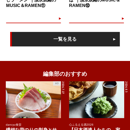
MUSIC＆RAMEN⑪
RAMEN⑩
一覧を見る
編集部のおすすめ
2026.7.27
2026.8.5
AD
dancyu食堂
心ふるえる酒2026
繊細な脂のりの刺身とサ
【日本酒達人たちの、家