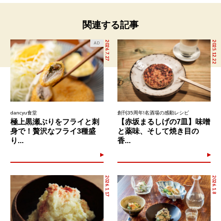
関連する記事
2026.7.27
2025.12.22
AD
dancyu食堂
創刊35周年!名酒場の感動レシピ
極上黒瀬ぶりをフライと刺
【赤坂まるしげの7皿】味噌
身で！贅沢なフライ3種盛
と薬味、そして焼き目の
り...
香...
2026.1.17
2026.1.8