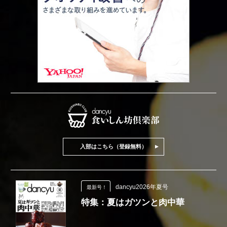
入部はこちら（登録無料）
dancyu2026年夏号
最新号！
特集：夏はガツンと肉中華