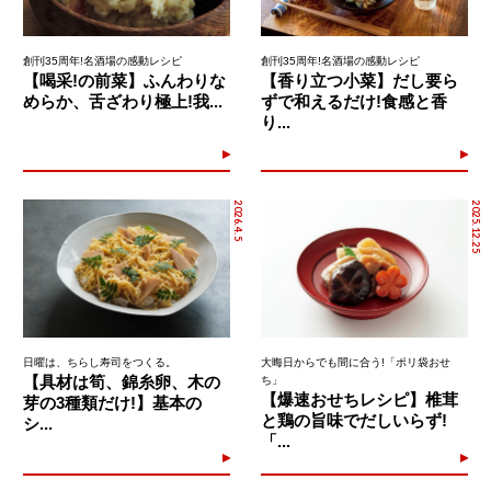
創刊35周年!名酒場の感動レシピ
創刊35周年!名酒場の感動レシピ
【喝采!の前菜】ふんわりな
【香り立つ小菜】だし要ら
めらか、舌ざわり極上!我...
ずで和えるだけ!食感と香
り...
2026.4.5
2025.12.25
日曜は、ちらし寿司をつくる。
大晦日からでも間に合う!「ポリ袋おせ
【具材は筍、錦糸卵、木の
ち」
【爆速おせちレシピ】椎茸
芽の3種類だけ!】基本の
と鶏の旨味でだしいらず!
シ...
「...