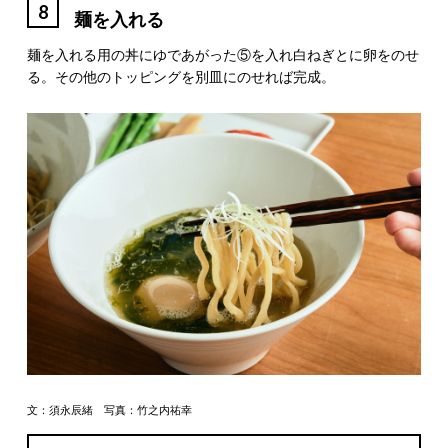
8
麺を入れる
麺を入れる用の丼にゆであがった⑤を入れ白ねぎとに卵をのせ
る。その他のトッピングを別皿にのせれば完成。
文：須永辰緒 写真：竹之内祐幸