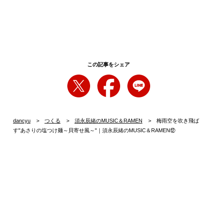
この記事をシェア
dancyu
つくる
須永辰緒のMUSIC＆RAMEN
梅雨空を吹き飛ば
す"あさりの塩つけ麺～貝寄せ風～"｜須永辰緒のMUSIC＆RAMEN⑫