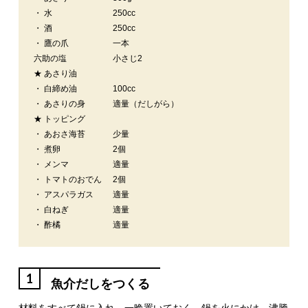
・ 水
250cc
・ 酒
250cc
・ 鷹の爪
一本
六助の塩
小さじ2
★ あさり油
・ 白締め油
100cc
・ あさりの身
適量（だしがら）
★ トッピング
・ あおさ海苔
少量
・ 煮卵
2個
・ メンマ
適量
・ トマトのおでん
2個
・ アスパラガス
適量
・ 白ねぎ
適量
・ 酢橘
適量
1
魚介だしをつくる