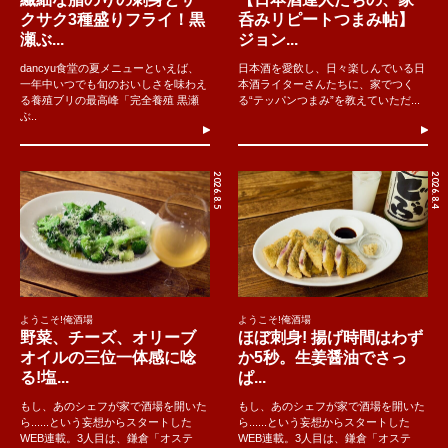
クサク3種盛りフライ！黒
呑みリピートつまみ帖】
瀬ぶ...
ジョン...
dancyu食堂の夏メニューといえば、
日本酒を愛飲し、日々楽しんでいる日
一年中いつでも旬のおいしさを味わえ
本酒ライターさんたちに、家でつく
る養殖ブリの最高峰「完全養殖 黒瀬
る“テッパンつまみ”を教えていただ...
ぶ..
2026.8.5
2026.8.4
ようこそ!俺酒場
ようこそ!俺酒場
野菜、チーズ、オリーブ
ほぼ刺身! 揚げ時間はわず
オイルの三位一体感に唸
か5秒。生姜醤油でさっ
る!塩...
ぱ...
もし、あのシェフが家で酒場を開いた
もし、あのシェフが家で酒場を開いた
ら......という妄想からスタートした
ら......という妄想からスタートした
WEB連載。3人目は、鎌倉「オステ
WEB連載。3人目は、鎌倉「オステ