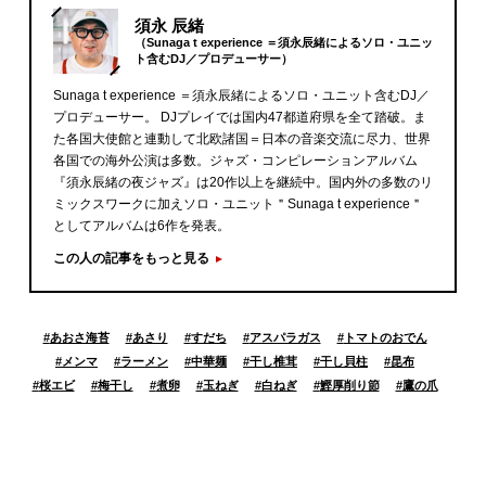
須永 辰緒
（Sunaga t experience ＝須永辰緒によるソロ・ユニッ
ト含むDJ／プロデューサー）
Sunaga t experience ＝須永辰緒によるソロ・ユニット含むDJ／
プロデューサー。 DJプレイでは国内47都道府県を全て踏破。ま
た各国大使館と連動して北欧諸国＝日本の音楽交流に尽力、世界
各国での海外公演は多数。ジャズ・コンピレーションアルバム
『須永辰緒の夜ジャズ』は20作以上を継続中。国内外の多数のリ
ミックスワークに加えソロ・ユニット＂Sunaga t experience＂
としてアルバムは6作を発表。
この人の記事をもっと見る
#
あおさ海苔
#
あさり
#
すだち
#
アスパラガス
#
トマトのおでん
#
メンマ
#
ラーメン
#
中華麺
#
干し椎茸
#
干し貝柱
#
昆布
#
桜エビ
#
梅干し
#
煮卵
#
玉ねぎ
#
白ねぎ
#
鰹厚削り節
#
鷹の爪