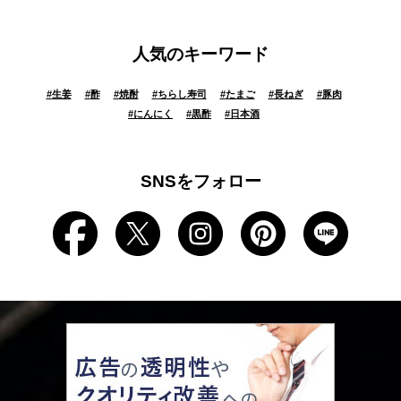
人気のキーワード
#
生姜
#
酢
#
焼酎
#
ちらし寿司
#
たまご
#
長ねぎ
#
豚肉
#
にんにく
#
黒酢
#
日本酒
SNSをフォロー