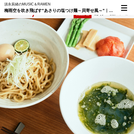
須永辰緒のMUSIC＆RAMEN
梅雨空を吹き飛ばす"あさりの塩つけ麺～貝寄せ風～"｜須永辰緒のMUSIC＆RAMEN⑫
検索
メニュー
倶楽部入会
ログイン