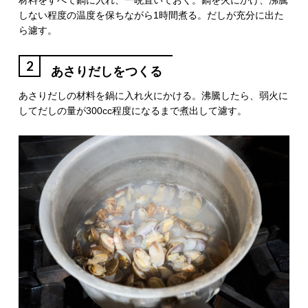
材料をすべて鍋に入れ、一晩置いておく。鍋を火にかけ、沸騰
しない程度の温度を保ちながら1時間煮る。だしが充分に出た
ら濾す。
2
あさりだしをつくる
あさりだしの材料を鍋に入れ火にかける。沸騰したら、弱火に
してだしの量が300cc程度になるまで煮出して濾す。