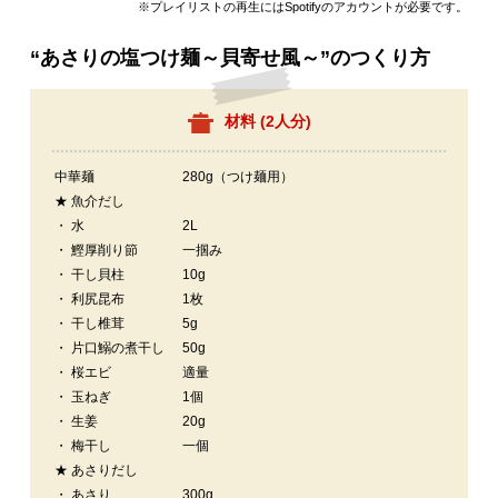
※プレイリストの再生にはSpotifyのアカウントが必要です。
“あさりの塩つけ麺～貝寄せ風～”のつくり方
材料 (
2人分
)
中華麺
280g（つけ麺用）
★ 魚介だし
・ 水
2L
・ 鰹厚削り節
一掴み
・ 干し貝柱
10g
・ 利尻昆布
1枚
・ 干し椎茸
5g
・ 片口鰯の煮干し
50g
・ 桜エビ
適量
・ 玉ねぎ
1個
・ 生姜
20g
・ 梅干し
一個
★ あさりだし
・ あさり
300g