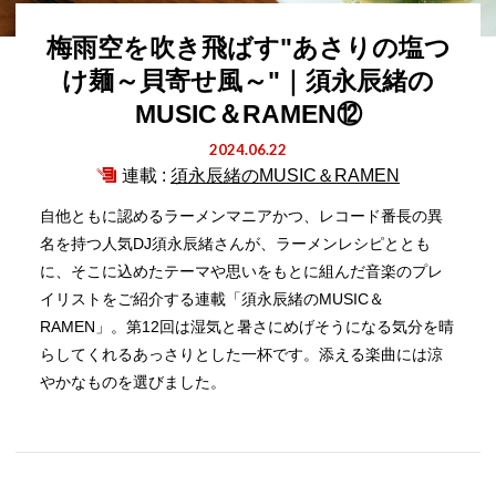
梅雨空を吹き飛ばす"あさりの塩つ
け麺～貝寄せ風～"｜須永辰緒の
MUSIC＆RAMEN⑫
2024.06.22
連載 :
須永辰緒のMUSIC＆RAMEN
自他ともに認めるラーメンマニアかつ、レコード番長の異
名を持つ人気DJ須永辰緒さんが、ラーメンレシピととも
に、そこに込めたテーマや思いをもとに組んだ音楽のプレ
イリストをご紹介する連載「須永辰緒のMUSIC＆
RAMEN」。第12回は湿気と暑さにめげそうになる気分を晴
らしてくれるあっさりとした一杯です。添える楽曲には涼
やかなものを選びました。