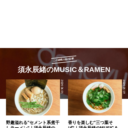
この連載の他の記事
須永辰緒のMUSIC＆RAMEN
2024.06.01
2024.05.19
野趣溢れる"セメント系煮干
香りを楽しむ"三つ葉そ
しラーメン"｜須永辰緒の
ば"｜須永辰緒のMUSIC＆