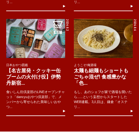
リ...
リ...
2026.8.2
2026.8.6
日本おやつ図鑑
ようこそ!俺酒場
【名古屋発・クッキー缶
太麺も細麺もショートも
ブームの火付け役】伊勢
ごちゃ混ぜ! 食感豊かな
丹新宿...
「色...
食いしん坊倶楽部のLINEオープンチャ
もし、あのシェフが家で酒場を開いた
ット「dancyuおやつ倶楽部」で、メ
ら......という妄想からスタートした
ンバーから寄せられた美味しいおや
WEB連載。3人目は、鎌倉「オステ
つ...
リ...