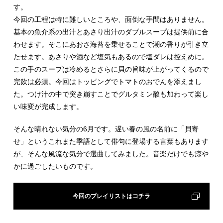
す。
今回の工程は特に難しいところや、面倒な手間はありません。
基本の魚介系の出汁とあさり出汁のダブルスープは提供前に合
わせます。そこにあおさ海苔を乗せることで潮の香りが引き立
たせます。あさりや酒など塩気もあるので塩ダレは控えめに。
この手のスープは冷めるとさらに貝の旨味が上がってくるので
完飲は必須。今回はトッピングでトマトのおでんを添えまし
た。つけ汁の中で突き崩すことでグルタミン酸も加わって楽し
い味変が完成します。
そんな晴れない気分の6月です。遅い春の風の名前に「貝寄
せ」というこれまた季語として俳句に登場する言葉もあります
が、そんな風流な気分で選曲してみました。音楽だけでも涼や
かに過ごしたいものです。
今回のプレイリストはコチラ