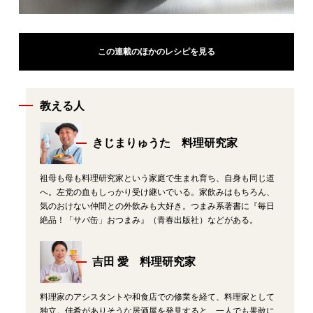
この連載のほかのレシピを見る
教える人
きじまりゅうた 料理研究家
祖母も母も料理研究家という家庭で生まれ育ち、自身も同じ道
へ。左党の血もしっかり受け継いでいる。家飲みはもちろん、
気のおけない仲間との外飲みも大好き。つまみ系著書に『毎日
絶品！「サバ缶」おつまみ』（青春出版社）などがある。
吉田 愛 料理研究家
料理家のアシスタントや和食店での修業を経て、料理家として
独立。佳肴がありそうな居酒屋を発見すると、一人でも果敢に