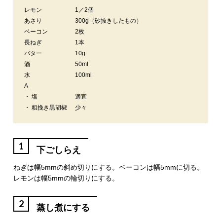
レモン
1／2個
あさり
300g（砂抜きしたもの）
ベーコン
2枚
長ねぎ
1本
バター
10g
酒
50ml
水
100ml
A
・ 塩
適宜
・ 粗挽き黒胡椒
少々
1
下ごしらえ
ねぎは幅5mmの斜め切りにする。ベーコンは幅5mmに切る。
レモンは幅5mmの輪切りにする。
2
蒸し煮にする