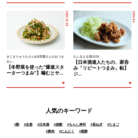
2025.12.18
2026.8.6
きじまりゅうたさん&吉田愛さんのおつま
心ふるえる酒2026
【日本酒達人たちの、家呑
みレ..
【冬野菜を使った"爆速スタ
み「リピートつまみ」帖】
ーターつまみ"】噛むとサ...
ジ...
人気のキーワード
#
酢
#
生姜
#
日本酒
#
焼酎
#
ちらし寿司
#
長ねぎ
#
たまご
#
豚肉
#
にんにく
#
黒酢