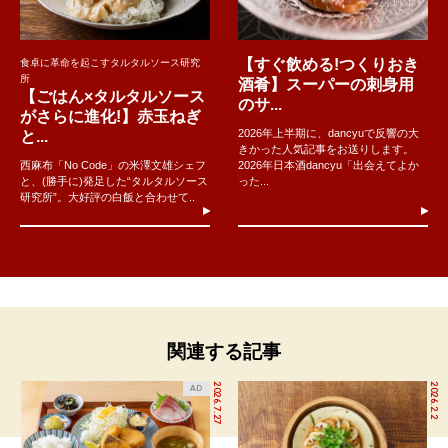
【すぐ飲める!つくりおき
食卓に革命を起こすタルタルソース研究
所
酒肴】スーパーの刺身用
【ごはん×タルタルソース
のサ...
がさらに進化!】赤玉ねぎ
2026年上半期に、dancyuで反響の大
と...
きかった人気記事をお送りします。
西麻布「No Code」の米澤文雄シェフ
2026年日本酒dancyu「出会えてよか
と、(勝手に)発足した“タルタルソース
った...
研究所”。大好評の白飯と合わせて..
関連する記事
2026.7.27
2026.2.2
AD