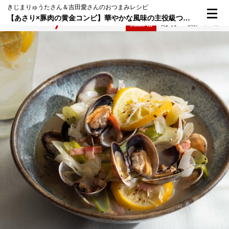
きじまりゅうたさん＆吉田愛さんのおつまみレシピ
【あさり×豚肉の黄金コンビ】華やかな風味の主役級つまみ「あさりとベーコンのレモン酒蒸し」
検索
メニュー
倶楽部入会
ログイン