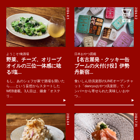
2026.8.5
2026.8.2
ようこそ!俺酒場
日本おやつ図鑑
野菜、チーズ、オリーブ
【名古屋発・クッキー缶
オイルの三位一体感に唸
ブームの火付け役】伊勢
る!塩...
丹新宿...
もし、あのシェフが家で酒場を開いた
食いしん坊倶楽部のLINEオープンチャ
ら......という妄想からスタートした
ット「dancyuおやつ倶楽部」で、メ
WEB連載。3人目は、鎌倉「オステ
ンバーから寄せられた美味しいおや
リ...
つ...
2026.8.4
2026.7.31