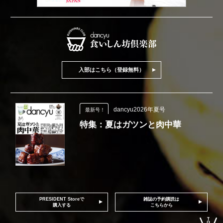
入部はこちら（登録無料）
dancyu2026年夏号
最新号！
特集：夏はガツンと肉中華
PRESIDENT Storeで
雑誌の予約購読は
購入する
こちらから