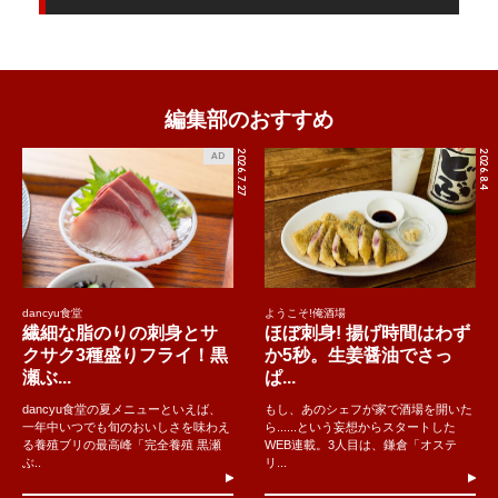
編集部のおすすめ
2026.7.27
2026.8.4
AD
dancyu食堂
ようこそ!俺酒場
繊細な脂のりの刺身とサ
ほぼ刺身! 揚げ時間はわず
クサク3種盛りフライ！黒
か5秒。生姜醤油でさっ
瀬ぶ...
ぱ...
dancyu食堂の夏メニューといえば、
もし、あのシェフが家で酒場を開いた
一年中いつでも旬のおいしさを味わえ
ら......という妄想からスタートした
る養殖ブリの最高峰「完全養殖 黒瀬
WEB連載。3人目は、鎌倉「オステ
ぶ..
リ...