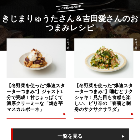
この連載の他の記事
きじまりゅうたさん＆吉田愛さんのお
つまみレシピ
2025.12.19
2025.12.18
【冬野菜を使った"爆速スタ
【冬野菜を使った"爆速スタ
ーターつまみ"】ジャスト1
ーターつまみ"】噛むとサク
分で完成！甘じょっぱくて
シャキ！見た目も食感も楽
濃厚クリーミーな「焼き芋
しい、ピリ辛の「春菊と刺
マスカルポーネ」
身のサクサクサラダ」
一覧を見る