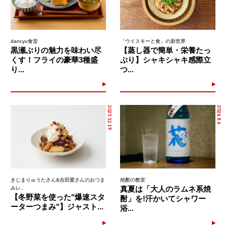
dancyu食堂
「ウイスキーと食」の新世界
黒瀬ぶりの魅力を味わい尽
【蒸し器で簡単・栄養たっ
くす！フライの豪華3種盛
ぷり】シャキシャキ感際立
り...
つ...
2025.12.19
2026.8.6
きじまりゅうたさん&吉田愛さんのおつま
焼酎の教室
真夏は「大人のラムネ系焼
みレ..
【冬野菜を使った"爆速スタ
酎」を!汗かいてシャワー
ーターつまみ"】ジャスト...
浴...