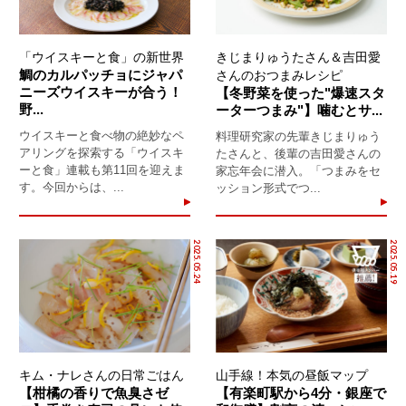
「ウイスキーと食」の新世界
きじまりゅうたさん＆吉田愛
鯛のカルパッチョにジャパ
さんのおつまみレシピ
ニーズウイスキーが合う！
【冬野菜を使った"爆速スタ
野...
ーターつまみ"】噛むとサ...
ウイスキーと食べ物の絶妙なペ
料理研究家の先輩きじまりゅう
アリングを探索する「ウイスキ
たさんと、後輩の吉田愛さんの
ーと食」連載も第11回を迎えま
家忘年会に潜入。「つまみをセ
す。今回からは、...
ッション形式でつ...
2025.05.24
2025.05.19
キム・ナレさんの日常ごはん
山手線！本気の昼飯マップ
【柑橘の香りで魚臭さゼ
【有楽町駅から4分・銀座で