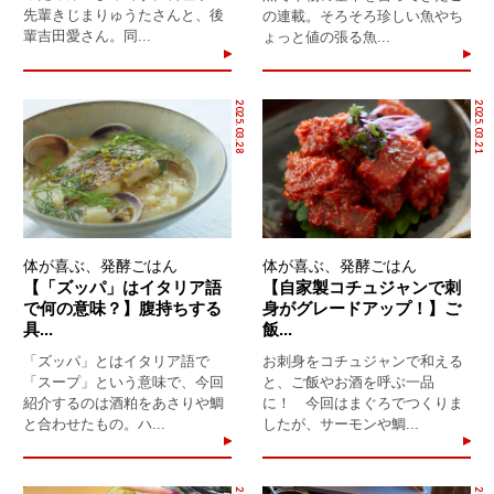
先輩きじまりゅうたさんと、後
の連載。そろそろ珍しい魚やち
輩吉田愛さん。同...
ょっと値の張る魚...
2025.03.28
2025.03.21
体が喜ぶ、発酵ごはん
体が喜ぶ、発酵ごはん
【「ズッパ」はイタリア語
【自家製コチュジャンで刺
で何の意味？】腹持ちする
身がグレードアップ！】ご
具...
飯...
「ズッパ」とはイタリア語で
お刺身をコチュジャンで和える
「スープ」という意味で、今回
と、ご飯やお酒を呼ぶ一品
紹介するのは酒粕をあさりや鯛
に！ 今回はまぐろでつくりま
と合わせたもの。ハ...
したが、サーモンや鯛...