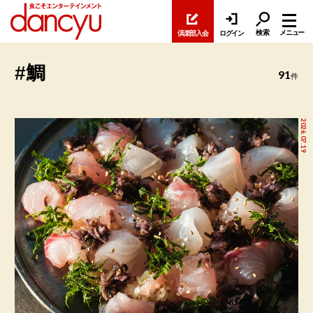
検索
メニュー
倶楽部入会
ログイン
#鯛
91
件
2026.07.19