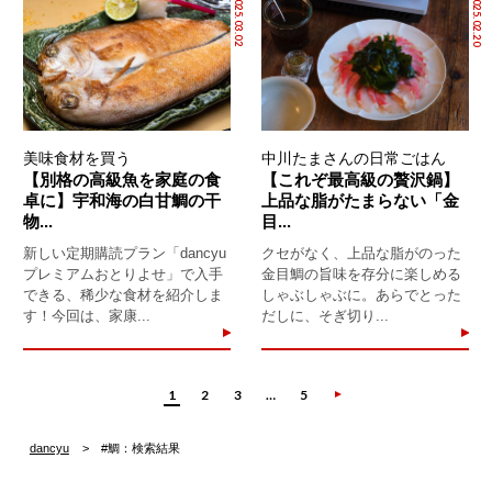
2025.03.02
2025.02.20
美味食材を買う
中川たまさんの日常ごはん
【別格の高級魚を家庭の食
【これぞ最高級の贅沢鍋】
卓に】宇和海の白甘鯛の干
上品な脂がたまらない「金
物...
目...
新しい定期購読プラン「dancyu
クセがなく、上品な脂がのった
プレミアムおとりよせ」で入手
金目鯛の旨味を存分に楽しめる
できる、稀少な食材を紹介しま
しゃぶしゃぶに。あらでとった
す！今回は、家康...
だしに、そぎ切り...
1
2
3
…
5
dancyu
#鯛：検索結果