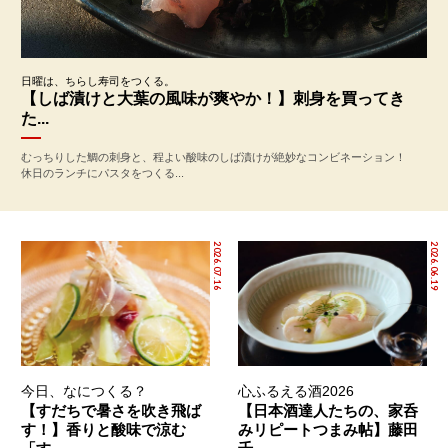
日曜は、ちらし寿司をつくる。
【しば漬けと大葉の風味が爽やか！】刺身を買ってき
た...
むっちりした鯛の刺身と、程よい酸味のしば漬けが絶妙なコンビネーション！
休日のランチにパスタをつくる...
2026.07.16
2026.06.19
今日、なにつくる？
心ふるえる酒2026
【すだちで暑さを吹き飛ば
【日本酒達人たちの、家呑
す！】香りと酸味で涼む
みリピートつまみ帖】藤田