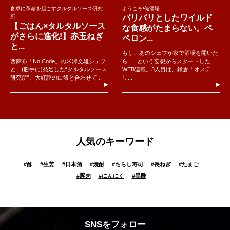
食卓に革命を起こすタルタルソース研究
ようこそ!俺酒場
バリバリとしたワイルド
所
【ごはん×タルタルソース
な食感がたまらない。ペ
がさらに進化!】赤玉ねぎ
ペロン...
と...
もし、あのシェフが家で酒場を開いた
西麻布「No Code」の米澤文雄シェフ
ら......という妄想からスタートした
と、(勝手に)発足した“タルタルソース
WEB連載。3人目は、鎌倉「オステ
研究所”。大好評の白飯と合わせて..
リ...
人気のキーワード
#
酢
#
生姜
#
日本酒
#
焼酎
#
ちらし寿司
#
長ねぎ
#
たまご
#
豚肉
#
にんにく
#
黒酢
SNSをフォロー