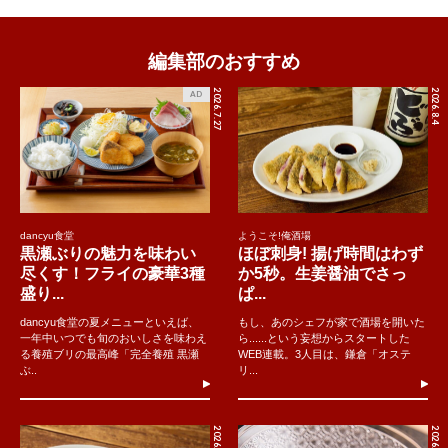
編集部のおすすめ
2026.7.27
2026.8.4
AD
dancyu食堂
ようこそ!俺酒場
黒瀬ぶりの魅力を味わい
ほぼ刺身! 揚げ時間はわず
尽くす！フライの豪華3種
か5秒。生姜醤油でさっ
盛り...
ぱ...
dancyu食堂の夏メニューといえば、
もし、あのシェフが家で酒場を開いた
一年中いつでも旬のおいしさを味わえ
ら......という妄想からスタートした
る養殖ブリの最高峰「完全養殖 黒瀬
WEB連載。3人目は、鎌倉「オステ
ぶ..
リ...
2026.8.5
2026.7.31