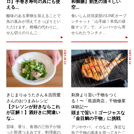
ロ】手巻き寿司の具にも使
和御膳】割烹の清々しい
える...
空...
酸味のある果物を加えることで
食いしん坊倶楽部のLINEオープ
魚の臭みが消えてさっぱりとい
ンチャット「山手線！本気の昼
ただけます。柑橘の代わりに、
飯マップ」で、メンバーから寄
せん切りのりんご...
せられたランチメ...
2025.04.22
2025.04.16
きじまりゅうたさん＆吉田愛
刺身より旨い干物をつく
さんのおつまみレシピ
る！〜「島源商店」干物修業
【クレソンが好きならこれ
体験記〜
が正解！】酒好きに間違い
頭まで旨い！ゴージャスな
な...
「金目鯛の干物」に挑戦
旨味、香り、食感の三拍子が揃
アジやサバ、イカなど、身近な
った即席つまみです。料理家の
魚で干物の基本を習ってきたこ