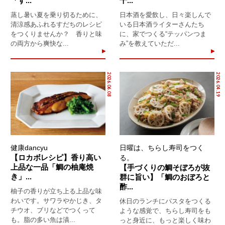
「す...
千...
蒸し暑い夏を乗り切るために、
日本酒を愛飲し、日々楽しんで
清涼感あふれるすだちのレシピ
いる日本酒ライターさんたち
をつくりませんか？ 香りと味
に、家でつくる“テッパンつま
の両方から爽快な...
み”を教えていただ...
2026.06.08
2026.04.19
健康dancyu
日曜は、ちらし寿司をつく
【ロカボレシピ】香り高い
る。
上品な一品「鯛の柚庵焼
【手づくりの鯛そぼろが抜
き」...
群に旨い】「鯛のおぼろと
酢...
柚子の香りが立ち上る上品な味
わいです。サワラやかじき、タ
休日のランチにパスタをつくる
チウオ、ブリなどでつくって
ような感覚で、ちらし寿司をも
も。脂の多い魚は漬...
っと身近に、もっと楽しく味わ