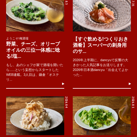
【すぐ飲める!つくりおき
ようこそ!俺酒場
野菜、チーズ、オリーブ
酒肴】スーパーの刺身用
オイルの三位一体感に唸
のサ...
る!塩...
2026年上半期に、dancyuで反響の大
もし、あのシェフが家で酒場を開いた
きかった人気記事をお送りします。
ら......という妄想からスタートした
2026年日本酒dancyu「出会えてよか
WEB連載。3人目は、鎌倉「オステ
った...
リ...
2026.8.4
2026.8.1