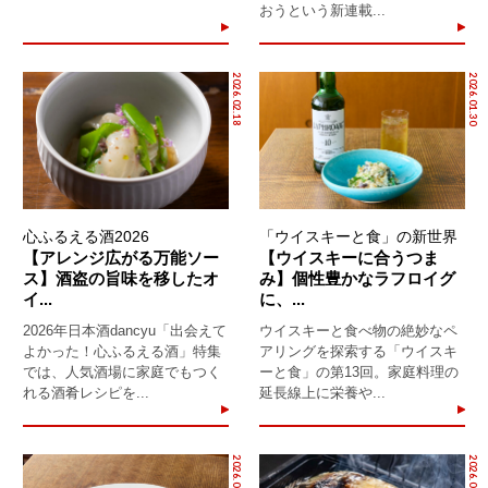
おうという新連載...
2026.02.18
2026.01.30
心ふるえる酒2026
「ウイスキーと食」の新世界
【アレンジ広がる万能ソー
【ウイスキーに合うつま
ス】酒盗の旨味を移したオ
み】個性豊かなラフロイグ
イ...
に、...
2026年日本酒dancyu「出会えて
ウイスキーと食べ物の絶妙なペ
よかった！心ふるえる酒」特集
アリングを探索する「ウイスキ
では、人気酒場に家庭でもつく
ーと食」の第13回。家庭料理の
れる酒肴レシピを...
延長線上に栄養や...
2026.01.29
2026.01.29