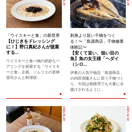
「ウイスキーと食」の新世界
刺身より旨い干物をつく
【ひじきをドレッシング
る！〜「島源商店」干物修業
に！】野口真紀さんが提案
体験記〜
する...
【安くて旨い、狙い目の
魚】魚の女王様「ヘダイ
ウイスキーと食べ物の絶妙なペ
（シロ...
アリングを探索する「ウイスキ
ーと食」企画。ソムリエの若林
伊東の人気干物店「島源商店」
英司さんと料理研...
の内田清隆さんに習う干物づく
り。今回は相模湾でも大量に水
揚げされるように...
2026.01.28
2025.12.18