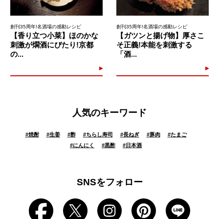
創刊35周年!名酒場の感動レシピ
創刊35周年!名酒場の感動レシピ
【香り立つ小菜】ほのかな
【ガツンと揚げ物】厚さこ
刺激が燗酒にぴたり!京都
そ正義!本能を刺激する
の...
「酒...
人気のキーワード
#
焼酎
#
生姜
#
酢
#
ちらし寿司
#
長ねぎ
#
豚肉
#
たまご
#
にんにく
#
黒酢
#
日本酒
SNSをフォロー