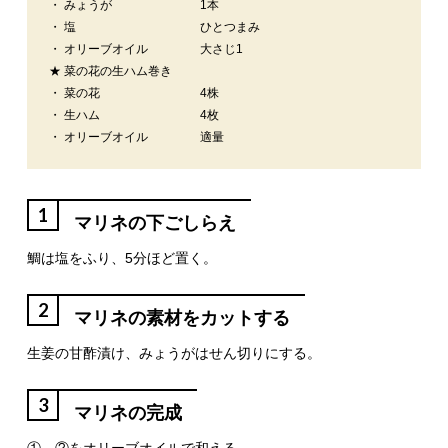
・ みょうが
1本
・ 塩
ひとつまみ
・ オリーブオイル
大さじ1
★ 菜の花の生ハム巻き
・ 菜の花
4株
・ 生ハム
4枚
・ オリーブオイル
適量
1
マリネの下ごしらえ
鯛は塩をふり、5分ほど置く。
2
マリネの素材をカットする
生姜の甘酢漬け、みょうがはせん切りにする。
3
マリネの完成