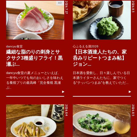
2026.7.27
2026.8.5
AD
dancyu食堂
心ふるえる酒2026
繊細な脂のりの刺身とサ
【日本酒達人たちの、家
クサク3種盛りフライ！黒
呑みリピートつまみ帖】
瀬ぶ...
ジョン...
dancyu食堂の夏メニューといえば、
日本酒を愛飲し、日々楽しんでいる日
一年中いつでも旬のおいしさを味わえ
本酒ライターさんたちに、家でつく
る養殖ブリの最高峰「完全養殖 黒瀬
る“テッパンつまみ”を教えていただ...
ぶ..
2026.8.4
2026.8.5