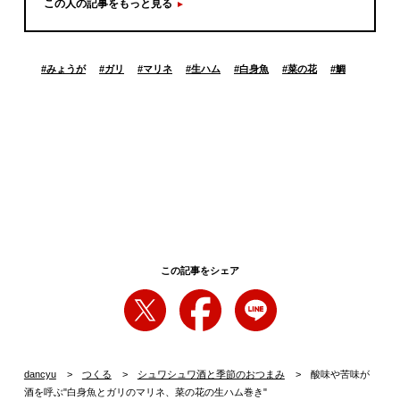
この人の記事をもっと見る
#
みょうが
#
ガリ
#
マリネ
#
生ハム
#
白身魚
#
菜の花
#
鯛
この記事をシェア
dancyu
つくる
シュワシュワ酒と季節のおつまみ
酸味や苦味が
酒を呼ぶ"白身魚とガリのマリネ、菜の花の生ハム巻き"