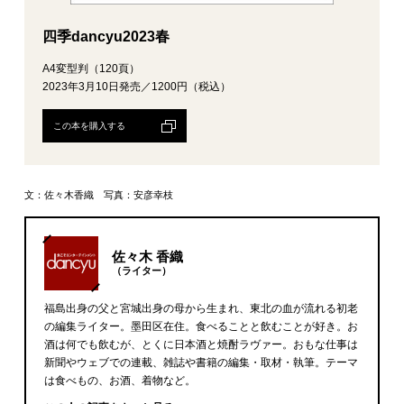
四季dancyu2023春
A4変型判（120頁）
2023年3月10日発売／1200円（税込）
この本を購入する
文：佐々木香織 写真：安彦幸枝
佐々木 香織
（ライター）
福島出身の父と宮城出身の母から生まれ、東北の血が流れる初老
の編集ライター。墨田区在住。食べることと飲むことが好き。お
酒は何でも飲むが、とくに日本酒と焼酎ラヴァー。おもな仕事は
新聞やウェブでの連載、雑誌や書籍の編集・取材・執筆。テーマ
は食べもの、お酒、着物など。