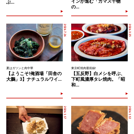
インが進む「カマス干物
ぶ...
の...
2026.7.26
2026.3.25
夏はガツンと肉中華
東京町焼肉最前線!
【ようこそ!俺酒場「田舎の
【五反野】白メシを呼ぶ、
大鵬」3】ナチュラルワイ...
下町風濃厚タレ焼肉。「昭
和...
2026.1.17
2026.1.12