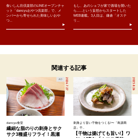
食いしん坊倶楽部のLINEオープンチャ
もし、あのシェフが家で酒場を開いた
ット「dancyuおやつ倶楽部」で、メ
ら......という妄想からスタートした
ンバーから寄せられた美味しいおや
WEB連載。3人目は、鎌倉「オステ
つ...
リ...
関連する記事
2026.7.27
2025.8.26
AD
dancyu食堂
刺身より旨い干物をつくる!〜「島源商
繊細な脂のりの刺身とサク
店」干..
【干物は揚げても旨い!】ワ
サク3種盛りフライ！黒瀬