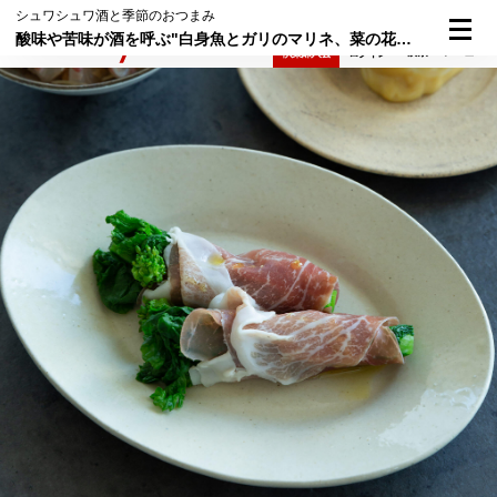
シュワシュワ酒と季節のおつまみ
酸味や苦味が酒を呼ぶ"白身魚とガリのマリネ、菜の花の生ハム巻き"
検索
メニュー
倶楽部入会
ログイン