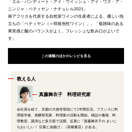
「エル・バンディート・アイ・ウイッシュ・アイ・ワズ・ア・
ニンジャ・ペティヤン・ナチュレル2021」
南アフリカを代表する自然派ワインの生産者による、優しい泡
立ちの「ペティヤン（＝弱発泡性ワイン）」。「複雑味のある
果実感と酸のバランスがよく、フレッシュな飲み口がよいで
す」
この連載のほかのレシピを見る
教える人
真藤舞衣子 料理研究家
会社員を経て、京都の大徳寺塔頭にて1年間生活。フランスに料
理留学後、発酵研究家、料理家の活動を開始。雑誌や書籍、料
理教室、講演など多方面で活躍。近著に『真藤舞衣子の まいに
ちおいしい！ 豆腐と油揚げ』（高橋書店）がある。