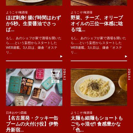
ようこそ!俺酒場
ようこそ!俺酒場
ほぼ刺身! 揚げ時間はわず
野菜、チーズ、オリーブ
か5秒。生姜醤油でさっ
オイルの三位一体感に唸
ぱ...
る!塩...
もし、あのシェフが家で酒場を開いた
もし、あのシェフが家で酒場を開いた
ら......という妄想からスタートした
ら......という妄想からスタートした
WEB連載。3人目は、鎌倉「オステ
WEB連載。3人目は、鎌倉「オステ
リ...
リ...
2026.8.2
2026.8.6
日本おやつ図鑑
ようこそ!俺酒場
【名古屋発・クッキー缶
太麺も細麺もショートも
ブームの火付け役】伊勢
ごちゃ混ぜ! 食感豊かな
丹新宿...
「色...