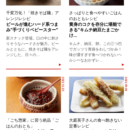
千変万化！「焼きそば麺」ア
さっぱりと食べやすいごはん
レンジレシピ
のおともレシピ
ビールが進むハード系つま
黄身のコクを存分に堪能で
み"手づくりベビースター"
きる"キムチ納豆たまごか
け...
新スナック登場。口の中に刺さ
りそうなハードさが魅力。ビー
キムチ、納豆、卵。この三つ巴
ルとともに。焼きそば麺をアレ
でガッツリ胃袋をわしづかみ！
ンジした、日々の...
味が濃すぎず食べつかれないヘ
ルシーなおかずレ...
2022.11.20
2022.09.08
「ごち惣家」に習う絶品「ご
大庭英子さんの食べ飽きない
はんのおとも」
定番レシピ