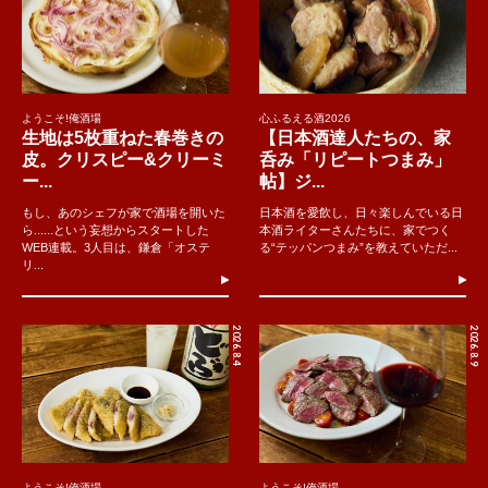
ようこそ!俺酒場
心ふるえる酒2026
生地は5枚重ねた春巻きの
【日本酒達人たちの、家
皮。クリスピー&クリーミ
呑み「リピートつまみ」
ー...
帖】ジ...
もし、あのシェフが家で酒場を開いた
日本酒を愛飲し、日々楽しんでいる日
ら......という妄想からスタートした
本酒ライターさんたちに、家でつく
WEB連載。3人目は、鎌倉「オステ
る“テッパンつまみ”を教えていただ...
リ...
2026.8.4
2026.8.9
ようこそ!俺酒場
ようこそ!俺酒場