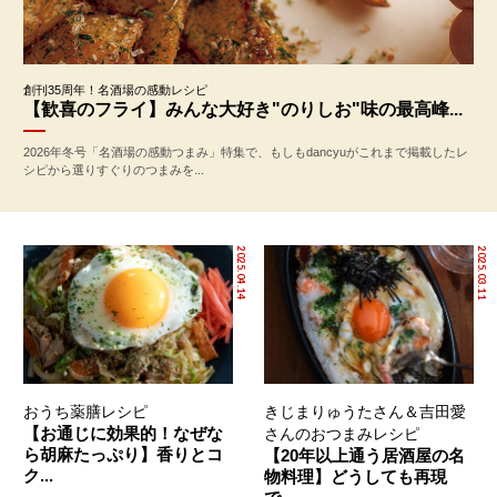
創刊35周年！名酒場の感動レシピ
【歓喜のフライ】みんな大好き"のりしお"味の最高峰...
2026年冬号「名酒場の感動つまみ」特集で、もしもdancyuがこれまで掲載したレ
シピから選りすぐりのつまみを...
2025.04.14
2025.03.11
おうち薬膳レシピ
きじまりゅうたさん＆吉田愛
【お通じに効果的！なぜな
さんのおつまみレシピ
ら胡麻たっぷり】香りとコ
【20年以上通う居酒屋の名
ク...
物料理】どうしても再現