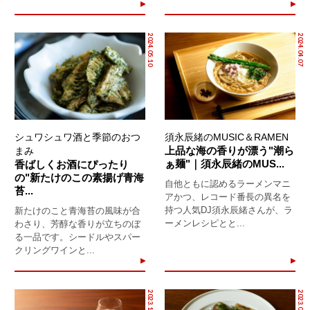
2024.05.10
2024.04.07
シュワシュワ酒と季節のおつ
須永辰緒のMUSIC＆RAMEN
上品な海の香りが漂う"潮ら
まみ
ぁ麺"｜須永辰緒のMUS...
香ばしくお酒にぴったり
の"新たけのこの素揚げ青海
自他ともに認めるラーメンマニ
苔...
アかつ、レコード番長の異名を
持つ人気DJ須永辰緒さんが、ラ
新たけのこと青海苔の風味が合
ーメンレシピとと...
わさり、芳醇な香りが立ちのぼ
る一品です。シードルやスパー
クリングワインと...
2023.11.19
2023.06.22