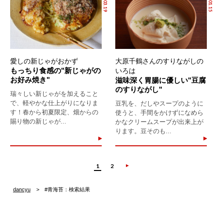
愛しの新じゃがおかず
大原千鶴さんのすりながしの
もっちり食感の"新じゃがの
いろは
お好み焼き"
滋味深く胃腸に優しい"豆腐
のすりながし"
瑞々しい新じゃがを加えること
で、軽やかな仕上がりになりま
豆乳を、だしやスープのように
す！春から初夏限定、畑からの
使うと、手間をかけずになめら
賜り物の新じゃが...
かなクリームスープが出来上が
ります。豆そのも...
1
2
dancyu
#青海苔：検索結果