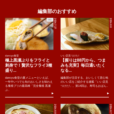
編集部のおすすめ
2026.7.27
2026.8.8
AD
dancyu食堂
いい店見つけた!
極上黒瀬ぶりをフライと
【握りは88円から、つま
刺身で！贅沢なフライ3種
みも充実】毎日通いたく
盛り...
なる...
dancyu食堂の夏メニューといえば、
編集部が注目する、おいしくて居心地
一年中いつでも旬のおいしさを味わえ
のいい店をご紹介する連載「いい店見
る養殖ブリの最高峰「完全養殖 黒瀬
つけた!」。第14回は、寿司もおばん..
ぶ..
2026.8.8
2026.8.7