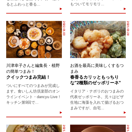
もついてモリモリ...
るとふわっと香る...
2022.01.03
2021.03.28
川津幸子さんと編集長・植野
お酒を最高に美味しくするつ
の簡単つまみ！
まみ
クイックつまみ完結！
春香るカリッともっちり
な"2種類のゼッポリーネ"
ついにすべてのつまみが完成し
ます。食いしん坊倶楽部のオン
イタリア・ナポリのおつまみの
ラインイベント・dancyu Live！
代表ゼッポリーネ。元々はピザ
キッチン第9回で...
生地に海藻を入れて揚げるおつ
まみですが、自宅...
2021.03.19
2021.01.15