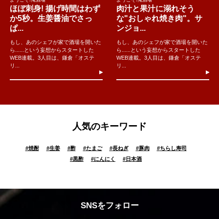
ほぼ刺身! 揚げ時間はわず
肉汁と果汁に溺れそう
か5秒。生姜醤油でさっ
な"おしゃれ焼き肉"。サ
ぱ...
ンジョ...
もし、あのシェフが家で酒場を開いた
もし、あのシェフが家で酒場を開いた
ら......という妄想からスタートした
ら......という妄想からスタートした
WEB連載。3人目は、鎌倉「オステ
WEB連載。3人目は、鎌倉「オステ
リ...
リ...
人気のキーワード
#
焼酎
#
生姜
#
酢
#
たまご
#
長ねぎ
#
豚肉
#
ちらし寿司
#
黒酢
#
にんにく
#
日本酒
SNSをフォロー