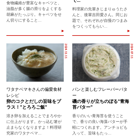
で...
食物繊維が豊富なキャベツと、
油脂が多く腸の滑りをよくする
料理家の先輩きじまりゅうたさ
胡麻がたっぷり。キャベツをせ
んと、後輩吉田愛さん。同じお
ん切りにすること...
題で、それぞれが自慢のつまみ
をつくってもらい...
2024.11.11
2024.07.11
ワタナベマキさんの偏愛食材
パンと楽しむフレーバーバタ
レシピ
ー
卵のコクとだしの旨味をプ
磯の香りが立ちのぼる"青海
ラス！"とろろご飯"
苔バター"
溶き卵を加えることでまろやか
香りのいい青海苔を使うこと
に仕上がります。かっ込む箸が
で、香りの良い海藻バターが手
止まらなくなりますよ！料理研
軽につくれます。アンチョビも
究家のワタナベマ...
入って、旨味もたっ...