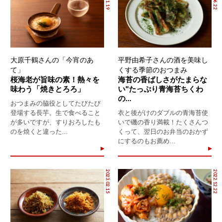
大原千鶴さんの「今宵のあ
平野由希子さんの酒を美味し
て」
くする季節のおつまみ
桜海老が旨味の素！熱々を
海苔の香ばしさがたまらな
味わう「焼きとろろ」
い"たっぷり青海苔ちくわ
の...
おつまみの脇役としてたびたび
登場する長芋。生で食べること
衣と後がけのダブルの青海苔使
が多いですが、すりおろしたも
いで磯の香り満載！たくさんつ
のを焼くと違った...
くって、翌日のお弁当のおかず
にするのもお薦め...
2023.02.15
2022.12.22