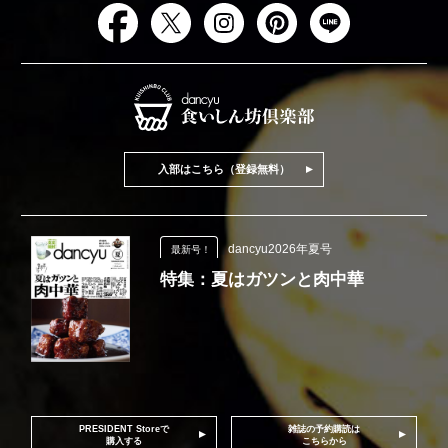
入部はこちら（登録無料）
dancyu2026年夏号
最新号！
特集：夏はガツンと肉中華
PRESIDENT Storeで
雑誌の予約購読は
購入する
こちらから