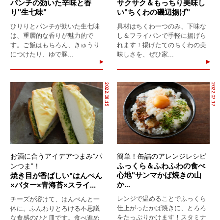
パンチの効いた辛味と香
サクサク＆もっちり美味し
り"生七味"
い"ちくわの磯辺揚げ"
ひりりとパンチが効いた生七味
具材はちくわ一つのみ、下味な
は、重層的な香りが魅力的で
し＆フライパンで手軽に揚げら
す。ご飯はもちろん、きゅうり
れます！揚げたてのちくわの美
につけたり、ゆで豚...
味しさを、ぜひ家...
2022.08.15
2022.07.17
お酒に合うアイデアつまみ”パ
簡単！缶詰のアレンジレシピ
ふっくら＆ふわふわの食べ
ンつま”！
心地"サンマかば焼きの山
焼き目が香ばしい"はんぺん
か...
×バター×青海苔×スライ...
レンジで温めることでふっくら
チーズが溶けて、はんぺんと一
仕上がったかば焼きに、とろろ
体に。ふんわりとろける不思議
をたっぷりかけます！スタミナ
な食感のひと皿です。食べ進め