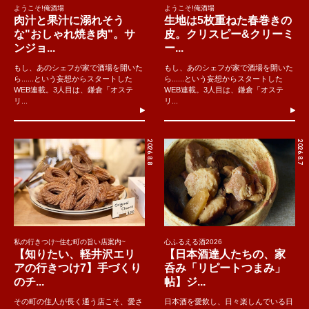
ようこそ!俺酒場
ようこそ!俺酒場
肉汁と果汁に溺れそう
生地は5枚重ねた春巻きの
な"おしゃれ焼き肉"。サ
皮。クリスピー&クリーミ
ンジョ...
ー...
もし、あのシェフが家で酒場を開いた
もし、あのシェフが家で酒場を開いた
ら......という妄想からスタートした
ら......という妄想からスタートした
WEB連載。3人目は、鎌倉「オステ
WEB連載。3人目は、鎌倉「オステ
リ...
リ...
2026.8.8
2026.8.7
私の行きつけ~住む町の旨い店案内~
心ふるえる酒2026
【知りたい、軽井沢エリ
【日本酒達人たちの、家
アの行きつけ7】手づくり
呑み「リピートつまみ」
のチ...
帖】ジ...
その町の住人が長く通う店こそ、愛さ
日本酒を愛飲し、日々楽しんでいる日