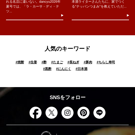
れる名店に違いない。dancyu2026年
本酒ライターさんたちに、家でつく
夏号では、「ラ・カーサ・ディ・テ
る“テッパンつまみ”を教えていただ...
ツ...
人気のキーワード
#
焼酎
#
生姜
#
酢
#
たまご
#
長ねぎ
#
豚肉
#
ちらし寿司
#
黒酢
#
にんにく
#
日本酒
SNSをフォロー