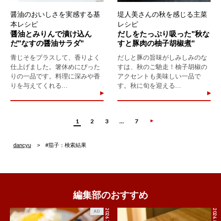
醤油のおいしさを実感する基
堤人美さんの秋を感じる主菜
本レシピ
レシピ
醤油とみりんで漬け込ん
だしをたっぷり吸った"秋な
だ"なすの醤油サラダ"
すと豚肉の柚子胡椒煮"
青じそをプラスして、香りよく
だしと豚の旨味がしみしみのな
仕上げました。箸休めにぴった
すは、秋のご馳走！柚子胡椒の
りの一品です。料理に深みや香
アクセントも美味しい一品で
りを与えてくれる...
す。秋に旬を迎える...
1
2
3
…
7
dancyu
#茄子：検索結果
編集部のおすすめ
2026.7.27
2026.8.8
AD