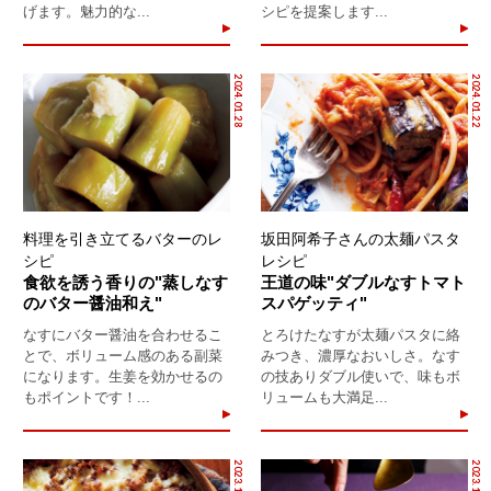
げます。魅力的な...
シピを提案します...
2024.01.28
2024.01.22
料理を引き立てるバターのレ
坂田阿希子さんの太麺パスタ
シピ
レシピ
食欲を誘う香りの"蒸しなす
王道の味"ダブルなすトマト
のバター醤油和え"
スパゲッティ"
なすにバター醤油を合わせるこ
とろけたなすが太麺パスタに絡
とで、ボリューム感のある副菜
みつき、濃厚なおいしさ。なす
になります。生姜を効かせるの
の技ありダブル使いで、味もボ
もポイントです！...
リュームも大満足...
2023.12.26
2023.12.09