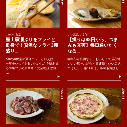
dancyu食堂
いい店見つけた!
極上黒瀬ぶりをフライと
【握りは88円から、つま
刺身で！贅沢なフライ3種
みも充実】毎日通いたく
盛り...
なる...
dancyu食堂の夏メニューといえば、
編集部が注目する、おいしくて居心地
一年中いつでも旬のおいしさを味わえ
のいい店をご紹介する連載「いい店見
る養殖ブリの最高峰「完全養殖 黒瀬
つけた!」。第14回は、寿司もおばん..
ぶ..
2026.8.9
2026.8.8