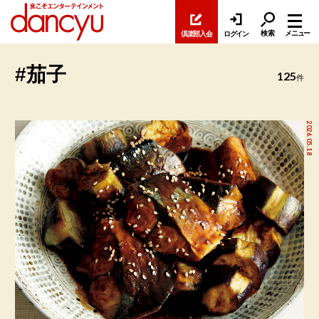
検索
メニュー
倶楽部入会
ログイン
#茄子
125
件
2026.05.18