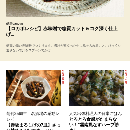
健康dancyu
【ロカボレシピ】赤味噌で糖質カット＆コク深く仕上
げ...
糖質の低い赤味贈でつくります。煮汁が煮立った中に魚を入れること、ひっくり
返さないで汁をスプーンでかけ...
2026.01.01
2024.12.05
創刊35周年！名酒場の感動レ
人気出張料理人の日常ごはん
とろとろ食感がたまらな
シピ
い！"雲南風なすハーブ炒
【赤坂まるしげの7皿】さっ