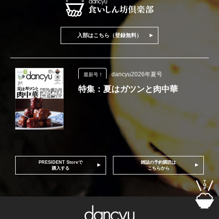
入部はこちら（登録無料）
dancyu2026年夏号
最新号！
特集：夏はガツンと肉中華
PRESIDENT Storeで
雑誌の予約購読は
購入する
こちらから