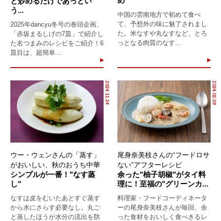
め"
と炒めるだけであっとい
う...
中国の雲南地方で初めて食べ
て、予想外の味に魅了されまし
2025年dancyu冬号の巻頭企画、
た。米なすや丸なすなど、とろ
「赤坂まるしげの7皿」で紹介し
っとなる肉質のなす...
た名つまみのレシピをご紹介！6
皿目は、超簡単...
2024.11.24
2024.02.09
ウー・ウェンさんの「蒸す」
尾身奈美枝さんの“フードロサ
がおいしい、秋のおうち中華
ない”アフターレシピ
シンプルが一番！"なす蒸
余った"柚子胡椒"がタイ料
し"
理に！至福の"グリーンカ...
なすは皮をむいたあとすぐ蒸す
料理家・フードコーディネータ
から水にさらす必要なし。丸ご
ーの尾身奈美枝さんが毎回、余
と蒸したほうが水分の流出を防
った食材をおいしく食べきるレ