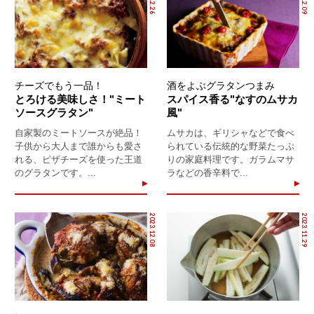
チーズでもう一品！
酒をよぶグラタンつまみ
とろける美味しさ！"ミート
スパイス香る"なすのムサカ
ソースグラタン"
風"
自家製のミートソースが絶品！
ムサカは、ギリシャなどで食べ
子供から大人まで誰からも愛さ
られている伝統的な野菜たっぷ
れる、ピザチーズを使った王道
りの家庭料理です。ガラムマサ
のグラタンです。...
ラなどの香辛料で...
2023.12.08
2023.11.29