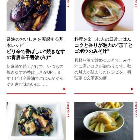
醤油のおいしさを実感する基
料理を楽しむ人の日常ごはん
コクと香りが魅力の"茄子と
本レシピ
ゴボウのみそ汁"
ピリ辛で香ばしい"焼きなす
の青唐辛子醤油がけ"
具材を油で炒めることで、みそ
汁に深いコクが加わります。秋
胡麻油で焼くだけで、いつもの
の魅力が詰まったレシピを、料
焼きなすの香ばしさがUPしま
理家で文筆家の麻...
す！ピリ辛醤油でごはんがぐん
ぐん進む味わいに。...
2023.10.16
2023.10.13