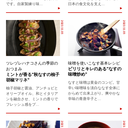
です。自家製練り味...
日本の食文化を支え...
2023.11.05
2023.11.05
ツレヅレハナコさんの季節の
味噌を使いこなす基本レシピ
ピリリとキレのある"なすの
おつまみ
味噌炒め"
ミントが香る"秋なすの柚子
胡椒マリネ"
なすと味噌は黄金のコンビ。甘
辛い味噌味を淡白ななす全体に
柚子胡椒と醤油、アンチョビと
からめて出来上がり。爽やかな
オリーブオイル、和とイタリア
辛味の青唐辛子と...
ンを融合させ、ミントの香りで
フレッシュ感をプ...
2023.10.31
2023.10.29