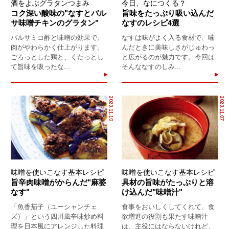
酒をよぶグラタンつまみ
今日、なにつくる？
コク深い酸味の"なすとバル
旨味をたっぷり吸い込んだ
サ味噌チキンのグラタン"
なすのレシピ4選
バルサミコ酢と味噌の効果で、
なすは味がよく入る食材で、噛
肉がやわらかく仕上がります。
んだときに美味しさがじゅわっ
ごろっとした鶏と、くたっとし
と広がるのが魅力です。今回は
て旨味を吸ったな...
そんななすのしみ...
2023.11.10
2023.11.07
味噌を使いこなす基本レシピ
味噌を使いこなす基本レシピ
旨辛肉味噌がからんだ"麻婆
具材の旨味がたっぷりと溶
なす"
け込んだ"味噌汁"
「魚香茄子（ユーシャンチェ
食事をおいしくしてくれて、食
ズ）」という四川風辛味炒め料
欲増進の役割も果たす味噌汁
理を日本風にアレンジした料理
は、主役にはならないけれど、