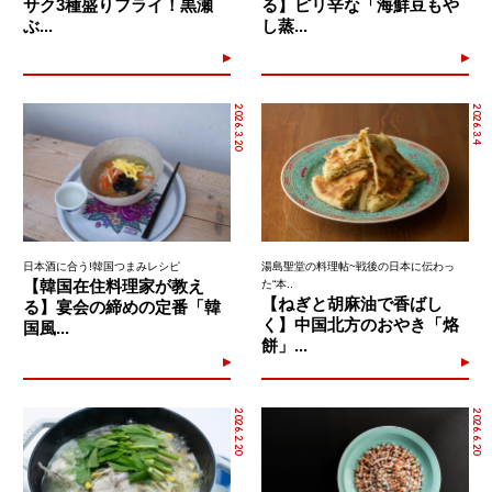
サク3種盛りフライ！黒瀬
る】ピリ辛な「海鮮豆もや
ぶ...
し蒸...
2026.3.20
2026.3.4
日本酒に合う!韓国つまみレシピ
湯島聖堂の料理帖~戦後の日本に伝わっ
【韓国在住料理家が教え
た“本..
【ねぎと胡麻油で香ばし
る】宴会の締めの定番「韓
く】中国北方のおやき「烙
国風...
餅」...
2026.2.20
2026.6.20