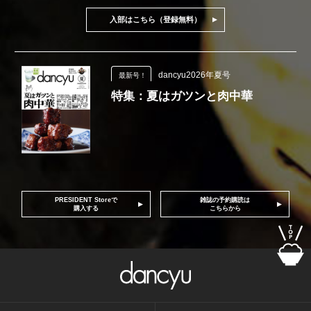
入部はこちら（登録無料）
dancyu2026年夏号
最新号！
特集：夏はガツンと肉中華
PRESIDENT Storeで
雑誌の予約購読は
購入する
こちらから