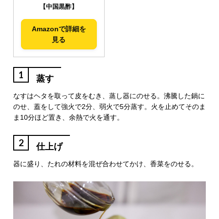
【中国黒酢】
Amazonで詳細を
見る
1
蒸す
なすはヘタを取って皮をむき、蒸し器にのせる。沸騰した鍋に
のせ、蓋をして強火で2分、弱火で5分蒸す。火を止めてそのま
ま10分ほど置き、余熱で火を通す。
2
仕上げ
器に盛り、たれの材料を混ぜ合わせてかけ、香菜をのせる。