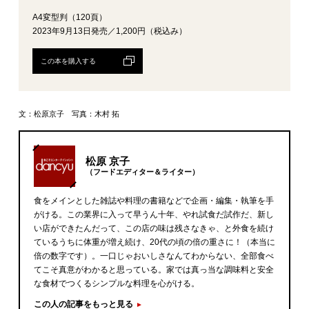
A4変型判（120頁）
2023年9月13日発売／1,200円（税込み）
この本を購入する
文：松原京子 写真：木村 拓
松原 京子
（フードエディター＆ライター）
食をメインとした雑誌や料理の書籍などで企画・編集・執筆を手
がける。この業界に入って早うん十年、やれ試食だ試作だ、新し
い店ができたんだって、この店の味は残さなきゃ、と外食を続け
ているうちに体重が増え続け、20代の頃の倍の重さに！（本当に
倍の数字です）。一口じゃおいしさなんてわからない、全部食べ
てこそ真意がわかると思っている。家では真っ当な調味料と安全
な食材でつくるシンプルな料理を心がける。
この人の記事をもっと見る