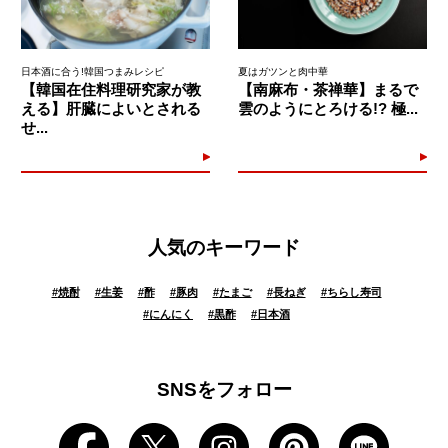
日本酒に合う!韓国つまみレシピ
夏はガツンと肉中華
【韓国在住料理研究家が教
【南麻布・茶禅華】まるで
える】肝臓によいとされる
雲のようにとろける!? 極...
せ...
人気のキーワード
#
焼酎
#
生姜
#
酢
#
豚肉
#
たまご
#
長ねぎ
#
ちらし寿司
#
にんにく
#
黒酢
#
日本酒
SNSをフォロー