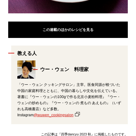
この連載のほかのレシピを見る
教える人
ウー・ウェン 料理家
「ウー・ウェン クッキングサロン」主宰。医食同源が根づいた
中国の家庭料理とともに、中国の暮らしや文化を伝えている。
著書に『ウー・ウェンの100gで作る北京小麦粉料理』『ウー・
ウェンの炒めもの』『ウー・ウェンの 煮もの あえもの』（いず
れも高橋書店）など多数。
Instagram
@wuwen_cookingsalon
この記事は『四季dancyu 2023 秋』に掲載したものです。