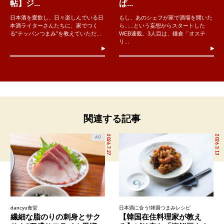
帖】ジ...
ぱ...
日本酒を愛飲し、日々楽しんでいる日
もし、あのシェフが家で酒場を開いた
本酒ライターさんたちに、家でつく
ら......という妄想からスタートした
る“テッパンつまみ”を教えていただ...
WEB連載。3人目は、鎌倉「オステ
リ...
関連する記事
2026.7.27
2026.3.13
AD
dancyu食堂
日本酒に合う!韓国つまみレシピ
繊細な脂のりの刺身とサク
【韓国在住料理家が教え