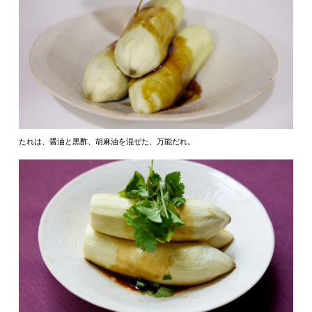
たれは、醤油と黒酢、胡麻油を混ぜた、万能だれ。