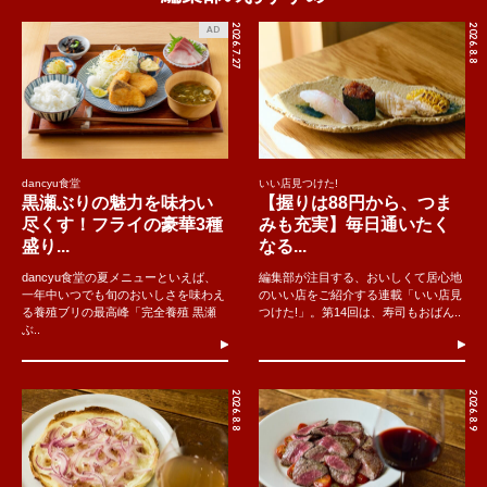
2026.7.27
2026.8.8
AD
dancyu食堂
いい店見つけた!
黒瀬ぶりの魅力を味わい
【握りは88円から、つま
尽くす！フライの豪華3種
みも充実】毎日通いたく
盛り...
なる...
dancyu食堂の夏メニューといえば、
編集部が注目する、おいしくて居心地
一年中いつでも旬のおいしさを味わえ
のいい店をご紹介する連載「いい店見
る養殖ブリの最高峰「完全養殖 黒瀬
つけた!」。第14回は、寿司もおばん..
ぶ..
2026.8.8
2026.8.9