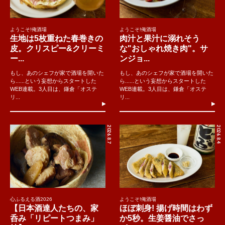
ようこそ!俺酒場
ようこそ!俺酒場
生地は5枚重ねた春巻きの
肉汁と果汁に溺れそう
皮。クリスピー&クリーミ
な"おしゃれ焼き肉"。サ
ー...
ンジョ...
もし、あのシェフが家で酒場を開いた
もし、あのシェフが家で酒場を開いた
ら......という妄想からスタートした
ら......という妄想からスタートした
WEB連載。3人目は、鎌倉「オステ
WEB連載。3人目は、鎌倉「オステ
リ...
リ...
2026.8.7
2026.8.4
心ふるえる酒2026
ようこそ!俺酒場
【日本酒達人たちの、家
ほぼ刺身! 揚げ時間はわず
呑み「リピートつまみ」
か5秒。生姜醤油でさっ