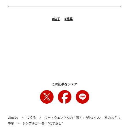
#
茄子
#
香菜
この記事をシェア
dancyu
つくる
ウー・ウェンさんの「蒸す」がおいしい、秋のおうち
中華
シンプルが一番！"なす蒸し"