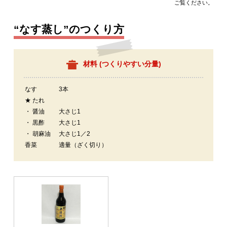
ご覧ください。
“なす蒸し”のつくり方
材料 (
つくりやすい分量
)
なす
3本
★ たれ
・ 醤油
大さじ1
・ 黒酢
大さじ1
・ 胡麻油
大さじ1／2
香菜
適量（ざく切り）