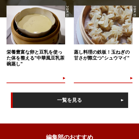
2024.11.28
2024.11.27
栄養豊富な卵と豆乳を使っ
蒸し料理の鉄板！玉ねぎの
た体を整える"中華風豆乳茶
甘さが際立つ"シュウマイ"
碗蒸し"
一覧を見る
編集部のおすすめ