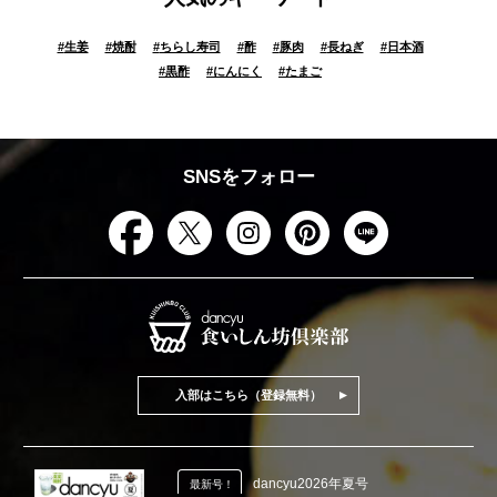
#
生姜
#
焼酎
#
ちらし寿司
#
酢
#
豚肉
#
長ねぎ
#
日本酒
#
黒酢
#
にんにく
#
たまご
SNSをフォロー
入部はこちら（登録無料）
dancyu2026年夏号
最新号！