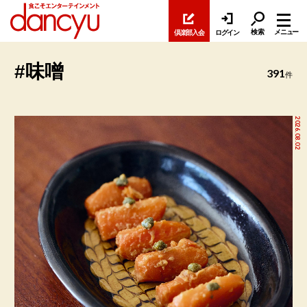
検索
メニュー
倶楽部入会
ログイン
#味噌
391
件
2026.08.02