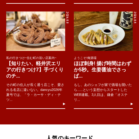
2026.8.8
2026.8.4
私の行きつけ~住む町の旨い店案内~
ようこそ!俺酒場
【知りたい、軽井沢エリ
ほぼ刺身! 揚げ時間はわず
アの行きつけ7】手づくり
か5秒。生姜醤油でさっ
のチ...
ぱ...
その町の住人が長く通う店こそ、愛さ
もし、あのシェフが家で酒場を開いた
れる名店に違いない。dancyu2026年
ら......という妄想からスタートした
夏号では、「ラ・カーサ・ディ・テ
WEB連載。3人目は、鎌倉「オステ
ツ...
リ...
人気のキーワード