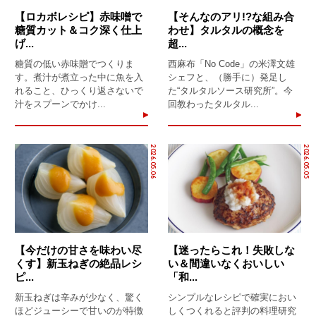
【ロカボレシピ】赤味噌で
【そんなのアリ!?な組み合
糖質カット＆コク深く仕上
わせ】タルタルの概念を
げ...
超...
糖質の低い赤味贈でつくりま
西麻布「No Code」の米澤文雄
す。煮汁が煮立った中に魚を入
シェフと、（勝手に）発足し
れること、ひっくり返さないで
た“タルタルソース研究所”。今
汁をスプーンでかけ...
回教わったタルタル...
2026.05.06
2026.05.05
【今だけの甘さを味わい尽
【迷ったらこれ！失敗しな
くす】新玉ねぎの絶品レシ
い＆間違いなくおいしい
ピ...
「和...
新玉ねぎは辛みが少なく、驚く
シンプルなレシピで確実におい
ほどジューシーで甘いのが特徴
しくつくれると評判の料理研究