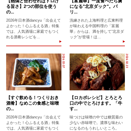
【熱燗と合わせればトロけ
【富麗華】一度食べたら虜
る旨さ】2つの部位を使う
になる"北京ダック"。パ
の...
リ...
2026年日本酒dancyu「出会えて
洗練された上海料理と広東料理
よかった！心ふるえる酒」特集
が味わえる中国料理の「富麗
では、人気酒場に家庭でもつく
華」からは、満を持して“北京ダ
れる酒肴レシピを...
ック”が登場！ほ...
2026.03.07
2026.02.23
【すぐ飲める！つくりおき
【ロカボレシピ】とろとろ
酒肴】なめこの食感と味噌
口の中でとろけます。「牛
の...
す...
2026年日本酒dancyu「出会えて
味つけは味噌の中では糖質最の
よかった！心ふるえる酒」特集
少ない赤味噌で。濃厚な味わい
では、人気酒場に家庭でもつく
になるのもうれしいところ。