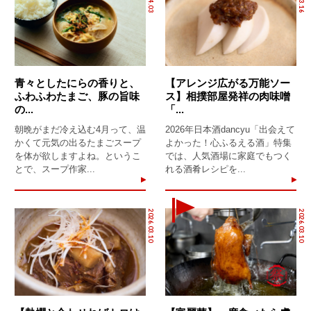
青々としたにらの香りと、
【アレンジ広がる万能ソー
ふわふわたまご、豚の旨味
ス】相撲部屋発祥の肉味噌
の...
「...
朝晩がまだ冷え込む4月って、温
2026年日本酒dancyu「出会えて
かくて元気の出るたまごスープ
よかった！心ふるえる酒」特集
を体が欲しますよね。というこ
では、人気酒場に家庭でもつく
とで、スープ作家...
れる酒肴レシピを...
2026.03.10
2026.03.10