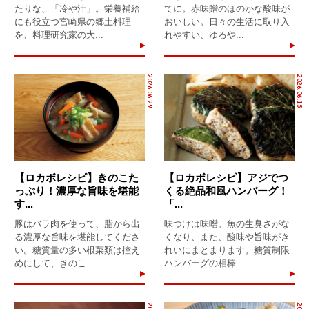
たりな、「冷や汁」。栄養補給
てに。赤味贈のほのかな酸味が
にも役立つ宮崎県の郷土料理
おいしい。日々の生活に取り入
を、料理研究家の大...
れやすい、ゆるや...
2026.06.29
2026.06.15
【ロカボレシピ】きのこた
【ロカボレシピ】アジでつ
っぷり！濃厚な旨味を堪能
くる絶品和風ハンバーグ！
す...
「...
豚はバラ肉を使って、脂から出
味つけは味噌。魚の生臭さがな
る濃厚な旨味を堪能してくださ
くなり、また、酸味や旨味がき
い。糖質量の多い根菜類は控え
れいにまとまります。糖質制限
めにして、きのこ...
ハンバーグの相棒...