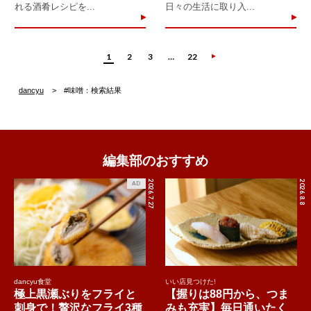
れる酒肴レシピを...
日々の生活に取り入...
1
2
3
…
22
dancyu
#味噌：検索結果
編集部のおすすめ
2026.7.27
2026.8.8
AD
dancyu食堂
いい店見つけた!
極上黒瀬ぶりをフライと
【握りは88円から、つま
刺身で！贅沢なフライ3種
みも充実】毎日通いたく