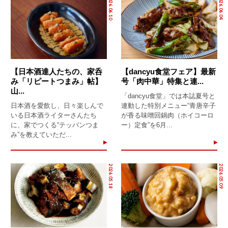
2026.06.10
2026.06.04
【日本酒達人たちの、家呑
【dancyu食堂フェア】最新
み「リピートつまみ」帖】
号「肉中華」特集と連...
山...
「dancyu食堂」では本誌夏号と
日本酒を愛飲し、日々楽しんで
連動した特別メニュー“青唐辛子
いる日本酒ライターさんたち
が香る味噌回鍋肉（ホイコーロ
に、家でつくる“テッパンつま
ー）定食”を6月...
み”を教えていただ...
2026.05.18
2026.05.09