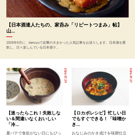
【日本酒達人たちの、家呑み「リピートつまみ」帖】
山...
2026年6月に、dancyuで反響の大きかった人気記事をお送りします。日本酒を愛
飲し、日々楽しんでいる日本酒ラ...
2026.07.29
2026.07.27
【迷ったらこれ！失敗しな
【ロカボレシピ】忙しい日
い＆間違いなくおいしい
でもすぐできる！「味噌か
「冷...
き...
夏バテで食欲がない日にもぴっ
おなじみのかき成汁を味贈仕立