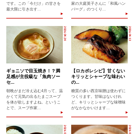
です。この「今だけ」の甘さを
家の大庭英子さんに「和風ハン
最大限に引き出す...
バーグ」のつくり...
2026.04.24
2026.04.13
ギョニソで目玉焼き！？満
【ロカボレシピ】甘くない
足感が主役級な「魚肉ソー
キリッとシャープな味わい
セ...
の...
朝晩がまだ冷え込む4月って、温
糖質の多い西京味贈は使わずに
かくて元気の出るたまごスープ
つくります。甘味はないけれ
を体が欲しますよね。というこ
ど、キリッとシャープな味噌味
とで、スープ作家...
がなかなかいけます...
2026.04.03
2026.03.16