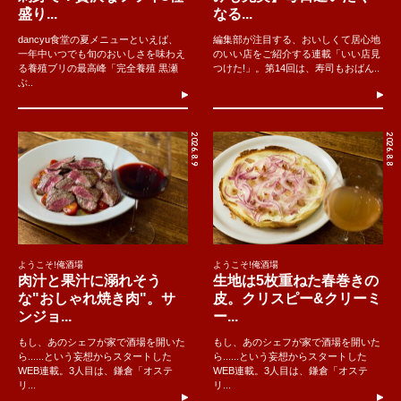
盛り...
なる...
dancyu食堂の夏メニューといえば、
編集部が注目する、おいしくて居心地
一年中いつでも旬のおいしさを味わえ
のいい店をご紹介する連載「いい店見
る養殖ブリの最高峰「完全養殖 黒瀬
つけた!」。第14回は、寿司もおばん..
ぶ..
2026.8.9
2026.8.8
ようこそ!俺酒場
ようこそ!俺酒場
肉汁と果汁に溺れそう
生地は5枚重ねた春巻きの
な"おしゃれ焼き肉"。サ
皮。クリスピー&クリーミ
ンジョ...
ー...
もし、あのシェフが家で酒場を開いた
もし、あのシェフが家で酒場を開いた
ら......という妄想からスタートした
ら......という妄想からスタートした
WEB連載。3人目は、鎌倉「オステ
WEB連載。3人目は、鎌倉「オステ
リ...
リ...