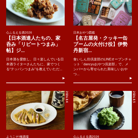
心ふるえる酒2026
日本おやつ図鑑
【日本酒達人たちの、家
【名古屋発・クッキー缶
呑み「リピートつまみ」
ブームの火付け役】伊勢
帖】ジ...
丹新宿...
日本酒を愛飲し、日々楽しんでいる日
食いしん坊倶楽部のLINEオープンチャ
本酒ライターさんたちに、家でつく
ット「dancyuおやつ倶楽部」で、メ
る“テッパンつまみ”を教えていただ...
ンバーから寄せられた美味しいおや
つ...
2026.8.4
2026.8.5
ようこそ!俺酒場
心ふるえる酒2026