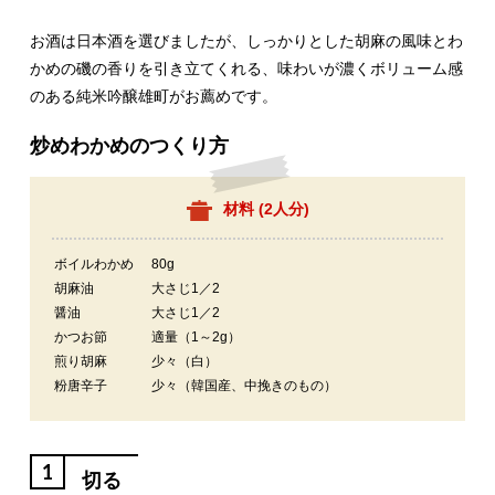
お酒は日本酒を選びましたが、しっかりとした胡麻の風味とわ
かめの磯の香りを引き立てくれる、味わいが濃くボリューム感
のある純米吟醸雄町がお薦めです。
炒めわかめのつくり方
材料 (
2人分
)
ボイルわかめ
80g
胡麻油
大さじ1／2
醤油
大さじ1／2
かつお節
適量（1～2g）
煎り胡麻
少々（白）
粉唐辛子
少々（韓国産、中挽きのもの）
1
切る