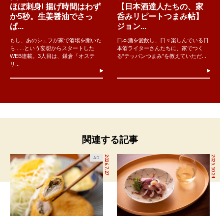
ほぼ刺身! 揚げ時間はわず
【日本酒達人たちの、家
か5秒。生姜醤油でさっ
呑みリピートつまみ帖】
ぱ...
ジョン...
もし、あのシェフが家で酒場を開いた
日本酒を愛飲し、日々楽しんでいる日
ら......という妄想からスタートした
本酒ライターさんたちに、家でつく
WEB連載。3人目は、鎌倉「オステ
る“テッパンつまみ”を教えていただ...
リ...
関連する記事
2026.7.27
2025.10.24
AD