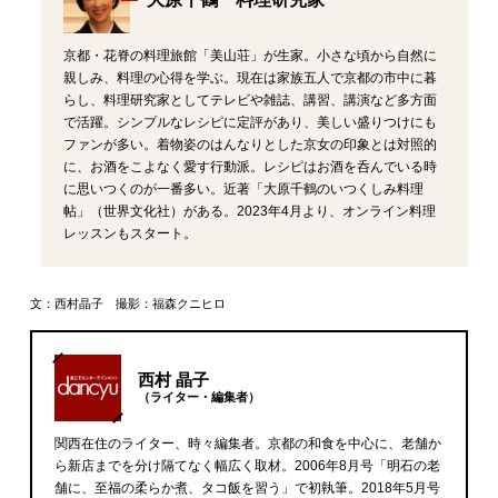
京都・花脊の料理旅館「美山荘」が生家。小さな頃から自然に
親しみ、料理の心得を学ぶ。現在は家族五人で京都の市中に暮
らし、料理研究家としてテレビや雑誌、講習、講演など多方面
で活躍。シンプルなレシピに定評があり、美しい盛りつけにも
ファンが多い。着物姿のはんなりとした京女の印象とは対照的
に、お酒をこよなく愛す行動派。レシピはお酒を呑んでいる時
に思いつくのが一番多い。近著「大原千鶴のいつくしみ料理
帖」（世界文化社）がある。2023年4月より、オンライン料理
レッスンもスタート。
文：西村晶子 撮影：福森クニヒロ
西村 晶子
（ライター・編集者）
関西在住のライター、時々編集者。京都の和食を中心に、老舗か
ら新店までを分け隔てなく幅広く取材。2006年8月号「明石の老
舗に、至福の柔らか煮、タコ飯を習う」で初執筆。2018年5月号