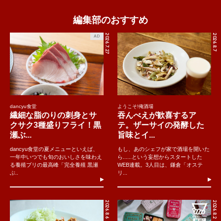
編集部のおすすめ
2026.7.27
2026.8.7
AD
dancyu食堂
ようこそ!俺酒場
繊細な脂のりの刺身とサ
吞んべえが歓喜するア
クサク3種盛りフライ！黒
テ。ザーサイの発酵した
瀬ぶ...
旨味とイ...
dancyu食堂の夏メニューといえば、
もし、あのシェフが家で酒場を開いた
一年中いつでも旬のおいしさを味わえ
ら......という妄想からスタートした
る養殖ブリの最高峰「完全養殖 黒瀬
WEB連載。3人目は、鎌倉「オステ
ぶ..
リ...
2026.8.6
2026.8.2