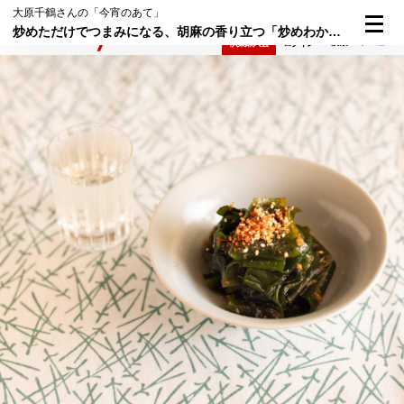
大原千鶴さんの「今宵のあて」
炒めただけでつまみになる、胡麻の香り立つ「炒めわかめ」
検索
メニュー
倶楽部入会
ログイン