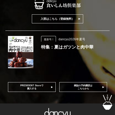
入部はこちら（登録無料）
dancyu2026年夏号
最新号！
特集：夏はガツンと肉中華
PRESIDENT Storeで
雑誌の予約購読は
購入する
こちらから