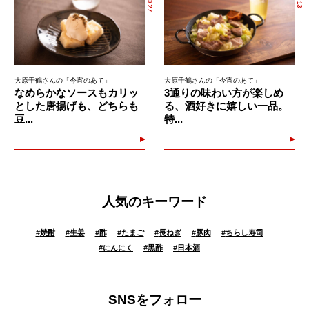
大原千鶴さんの「今宵のあて」
大原千鶴さんの「今宵のあて」
なめらかなソースもカリッ
3通りの味わい方が楽しめ
とした唐揚げも、どちらも
る、酒好きに嬉しい一品。
豆...
特...
人気のキーワード
#
焼酎
#
生姜
#
酢
#
たまご
#
長ねぎ
#
豚肉
#
ちらし寿司
#
にんにく
#
黒酢
#
日本酒
SNSをフォロー