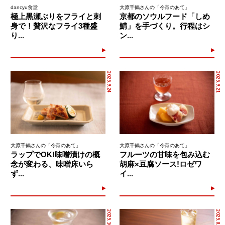
dancyu食堂
大原千鶴さんの「今宵のあて」
極上黒瀬ぶりをフライと刺
京都のソウルフード「しめ
身で！贅沢なフライ3種盛
鯖」を手づくり。行程はシ
り...
ン...
2025.9.24
2025.9.21
大原千鶴さんの「今宵のあて」
大原千鶴さんの「今宵のあて」
ラップでOK!味噌漬けの概
フルーツの甘味を包み込む
念が変わる、味噌床いら
胡麻×豆腐ソース!ロゼワ
ず...
イ...
2025.10.27
2025.8.13