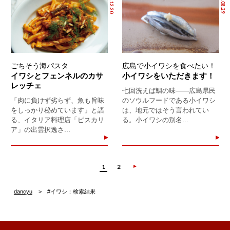
2019.12.20
2019.08.29
ごちそう海パスタ
広島で小イワシを食べたい！
イワシとフェンネルのカサ
小イワシをいただきます！
レッチェ
七回洗えば鯛の味――広島県民
「肉に負けず劣らず、魚も旨味
のソウルフードである小イワシ
をしっかり秘めています」と語
は、地元ではそう言われてい
る、イタリア料理店「ピスカリ
る。小イワシの別名...
ア」の出雲択逸さ...
1
2
dancyu
#イワシ：検索結果