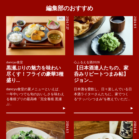
編集部のおすすめ
2026.7.27
2026.8.5
AD
dancyu食堂
心ふるえる酒2026
黒瀬ぶりの魅力を味わい
【日本酒達人たちの、家
尽くす！フライの豪華3種
呑みリピートつまみ帖】
盛り...
ジョン...
dancyu食堂の夏メニューといえば、
日本酒を愛飲し、日々楽しんでいる日
一年中いつでも旬のおいしさを味わえ
本酒ライターさんたちに、家でつく
る養殖ブリの最高峰「完全養殖 黒瀬
る“テッパンつまみ”を教えていただ...
ぶ..
2026.8.5
2026.8.4