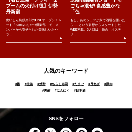
ブームの火付け役】伊勢
ごちゃ混ぜ! 食感豊かな
丹新宿...
「色...
食いしん坊倶楽部のLINEオープンチャ
もし、あのシェフが家で酒場を開いた
ット「dancyuおやつ倶楽部」で、メ
ら......という妄想からスタートした
ンバーから寄せられた美味しいおや
WEB連載。3人目は、鎌倉「オステ
つ...
リ...
人気のキーワード
#
酢
#
生姜
#
焼酎
#
ちらし寿司
#
たまご
#
長ねぎ
#
豚肉
#
黒酢
#
にんにく
#
日本酒
SNSをフォロー