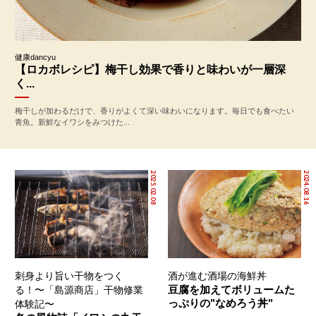
健康dancyu
【ロカボレシピ】梅干し効果で香りと味わいが一層深
く...
梅干しが加わるだけで、香りがよくて深い味わいになります。毎日でも食べたい
青魚。新鮮なイワシをみつけた...
2025.02.08
2024.08.16
刺身より旨い干物をつく
酒が進む酒場の海鮮丼
豆腐を加えてボリュームた
る！〜「島源商店」干物修業
っぷりの"なめろう丼"
体験記〜