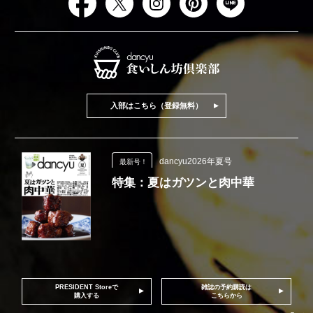
入部はこちら（登録無料）
dancyu2026年夏号
最新号！
特集：夏はガツンと肉中華
PRESIDENT Storeで
雑誌の予約購読は
購入する
こちらから