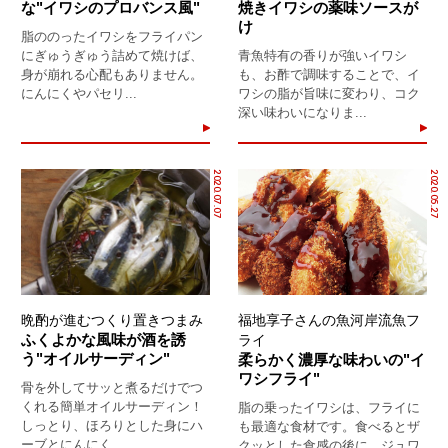
な"イワシのプロバンス風"
焼きイワシの薬味ソースが
け
脂ののったイワシをフライパン
にぎゅうぎゅう詰めて焼けば、
青魚特有の香りが強いイワシ
身が崩れる心配もありません。
も、お酢で調味することで、イ
にんにくやパセリ...
ワシの脂が旨味に変わり、コク
深い味わいになりま...
2020.07.07
2020.05.27
晩酌が進むつくり置きつまみ
福地享子さんの魚河岸流魚フ
ふくよかな風味が酒を誘
ライ
う"オイルサーディン"
柔らかく濃厚な味わいの"イ
ワシフライ"
骨を外してサッと煮るだけでつ
くれる簡単オイルサーディン！
脂の乗ったイワシは、フライに
しっとり、ほろりとした身にハ
も最適な食材です。食べるとザ
ーブとにんにく、...
クッとした食感の後に、ジュワ