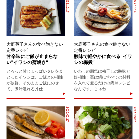
2022.10.17
2022.10.16
大庭英子さんの食べ飽きない
大庭英子さんの食べ飽きない
定番レシピ
定番レシピ
甘辛味にご飯が止まらな
酸味で軽やかに食べる"イワ
い"イワシの蒲焼き"
シの梅煮"
とろっと甘じょっぱいタレをま
いわしの脂気は梅干しの酸味と
とったイワシは、ご飯との相性
好相性！実は鍋にすべての材料
が抜群。そのままご飯にのせ
を入れて煮るだけの簡単レシピ
て、煮汁溢れる丼仕...
なんです。じゅわ...
2022.02.27
2021.10.07