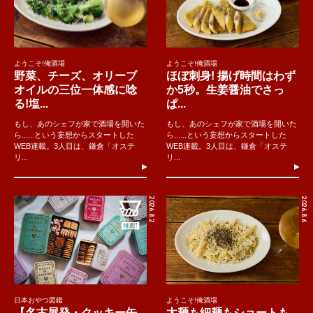
ようこそ!俺酒場
ようこそ!俺酒場
野菜、チーズ、オリーブ
ほぼ刺身! 揚げ時間はわず
オイルの三位一体感に唸
か5秒。生姜醤油でさっ
る!塩...
ぱ...
もし、あのシェフが家で酒場を開いた
もし、あのシェフが家で酒場を開いた
ら......という妄想からスタートした
ら......という妄想からスタートした
WEB連載。3人目は、鎌倉「オステ
WEB連載。3人目は、鎌倉「オステ
リ...
リ...
2026.8.2
2026.8.6
日本おやつ図鑑
ようこそ!俺酒場
【名古屋発・クッキー缶
太麺も細麺もショートも