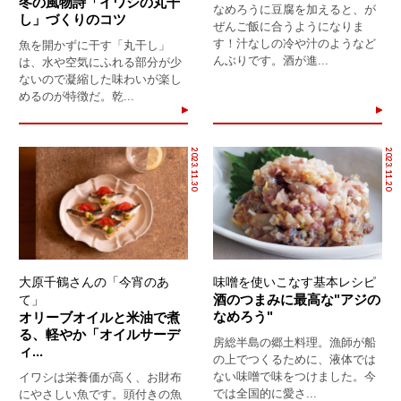
冬の風物詩「イワシの丸干
なめろうに豆腐を加えると、が
し」づくりのコツ
ぜんご飯に合うようになりま
す！汁なしの冷や汁のようなど
魚を開かずに干す「丸干し」
んぶりです。酒が進...
は、水や空気にふれる部分が少
ないので凝縮した味わいが楽し
めるのが特徴だ。乾...
2023.11.30
2023.11.20
大原千鶴さんの「今宵のあ
味噌を使いこなす基本レシピ
酒のつまみに最高な"アジの
て」
なめろう"
オリーブオイルと米油で煮
る、軽やか「オイルサーデ
房総半島の郷土料理。漁師が船
ィ...
の上でつくるために、液体では
ない味噌で味をつけました。今
イワシは栄養価が高く、お財布
では全国的に愛さ...
にやさしい魚です。頭付きの魚