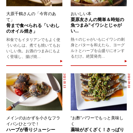
大原千鶴さんの「今宵のあ
おいしい本
栗原友さんの簡単＆時短の
て」
魚つまみ"イワシとじゃが
骨まで食べられる「いわし
い...
のオイル焼き」
熱々のじゃがいもにイワシの刺
和食でもイタリアンでもよく使
身とバターを和えたら、ヨーグ
ういわしは、煮ても焼いてもお
ルトとハーブを山盛りにオンす
いしい魚。お酒のつまみにもよ
るだけ。絶賛発売...
く登場し、揚げ焼...
2021.05.13
2020.09.03
メインのおかずを小さなフラ
“お酢”パワーでもっと美味し
イパンひとつで！
く
ハーブが香りジューシー
薬味がざくざく！さっぱり