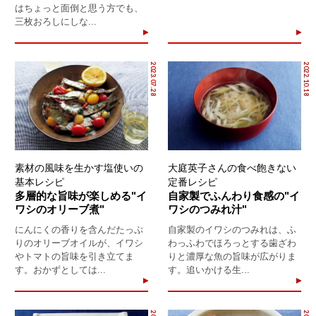
はちょっと面倒と思う方でも、
三枚おろしにしな...
2023.07.28
2022.10.18
素材の風味を生かす塩使いの
大庭英子さんの食べ飽きない
基本レシピ
定番レシピ
多層的な旨味が楽しめる"イ
自家製でふんわり食感の"イ
ワシのオリーブ煮"
ワシのつみれ汁"
にんにくの香りを含んだたっぷ
自家製のイワシのつみれは、ふ
りのオリーブオイルが、イワシ
わっふわでほろっとする歯ざわ
やトマトの旨味を引き立てま
りと濃厚な魚の旨味が広がりま
す。おかずとしては...
す。追いかける生...