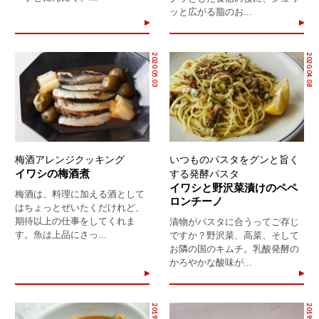
ッと広がる脂のお...
2020.05.03
2020.04.08
梅酒アレンジクッキング
いつものパスタをグンと旨く
イワシの梅酒煮
する発酵パスタ
イワシと野沢菜漬けのペペ
梅酒は、料理に加える酒として
ロンチーノ
はちょっとぜいたくだけれど、
期待以上の仕事をしてくれま
漬物がパスタに合うってご存じ
す。魚は上品にさっ...
ですか？野沢菜、高菜、そして
お隣の国のキムチ。乳酸発酵の
かろやかな酸味が...