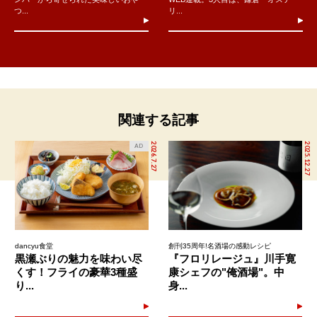
つ...
リ...
関連する記事
2026.7.27
2025.12.27
AD
dancyu食堂
創刊35周年!名酒場の感動レシピ
黒瀬ぶりの魅力を味わい尽
『フロリレージュ』川手寛
くす！フライの豪華3種盛
康シェフの"俺酒場"。中
り...
身...