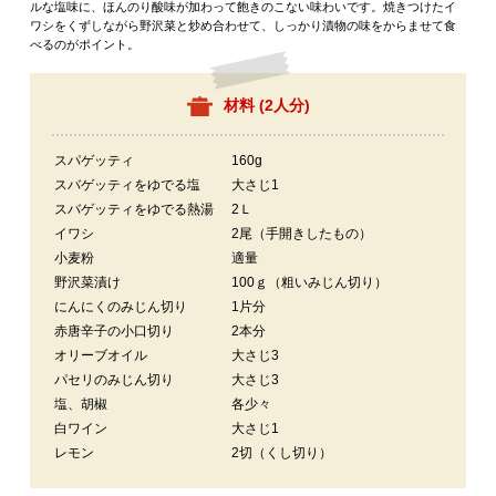
ルな塩味に、ほんのり酸味が加わって飽きのこない味わいです。焼きつけたイ
ワシをくずしながら野沢菜と炒め合わせて、しっかり漬物の味をからませて食
べるのがポイント。
材料 (
2人分
)
スパゲッティ
160g
スバゲッティをゆでる塩
大さじ1
スバゲッティをゆでる熱湯
2Ｌ
イワシ
2尾（手開きしたもの）
小麦粉
適量
野沢菜漬け
100ｇ（粗いみじん切り）
にんにくのみじん切り
1片分
赤唐辛子の小口切り
2本分
オリーブオイル
大さじ3
パセリのみじん切り
大さじ3
塩、胡椒
各少々
白ワイン
大さじ1
レモン
2切（くし切り）