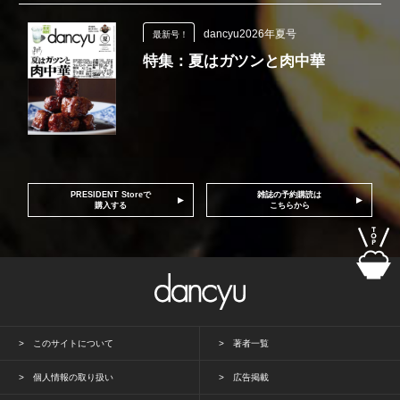
dancyu2026年夏号
最新号！
特集：夏はガツンと肉中華
PRESIDENT Storeで
雑誌の予約購読は
購入する
こちらから
このサイトについて
著者一覧
個人情報の取り扱い
広告掲載