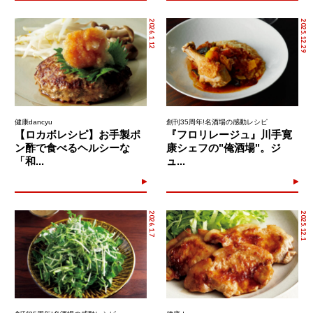
2026.1.12
2025.12.29
健康dancyu
創刊35周年!名酒場の感動レシピ
【ロカボレシピ】お手製ポ
『フロリレージュ』川手寛
ン酢で食べるヘルシーな
康シェフの"俺酒場"。ジ
「和...
ュ...
2026.1.7
2025.12.1