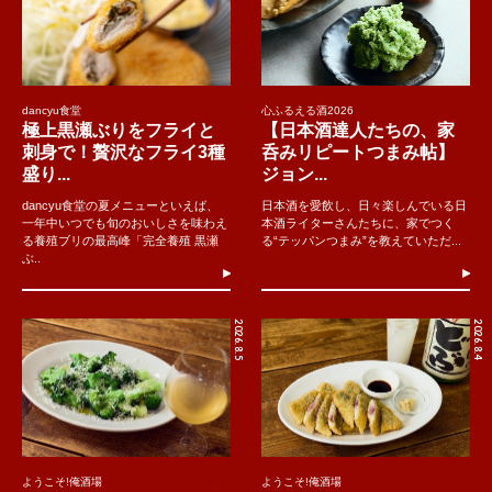
dancyu食堂
心ふるえる酒2026
極上黒瀬ぶりをフライと
【日本酒達人たちの、家
刺身で！贅沢なフライ3種
呑みリピートつまみ帖】
盛り...
ジョン...
dancyu食堂の夏メニューといえば、
日本酒を愛飲し、日々楽しんでいる日
一年中いつでも旬のおいしさを味わえ
本酒ライターさんたちに、家でつく
る養殖ブリの最高峰「完全養殖 黒瀬
る“テッパンつまみ”を教えていただ...
ぶ..
2026.8.5
2026.8.4
ようこそ!俺酒場
ようこそ!俺酒場