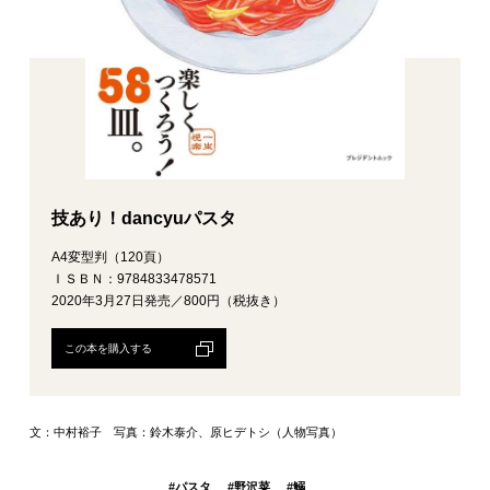
技あり！dancyuパスタ
A4変型判（120頁）
ＩＳＢＮ：9784833478571
2020年3月27日発売／800円（税抜き）
この本を購入する
文：中村裕子 写真：鈴木泰介、原ヒデトシ（人物写真）
#
パスタ
#
野沢菜
#
鰯