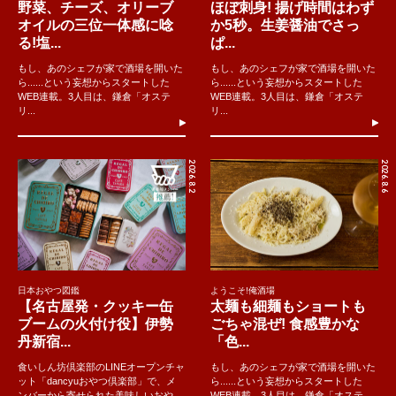
野菜、チーズ、オリーブ
ほぼ刺身! 揚げ時間はわず
オイルの三位一体感に唸
か5秒。生姜醤油でさっ
る!塩...
ぱ...
もし、あのシェフが家で酒場を開いた
もし、あのシェフが家で酒場を開いた
ら......という妄想からスタートした
ら......という妄想からスタートした
WEB連載。3人目は、鎌倉「オステ
WEB連載。3人目は、鎌倉「オステ
リ...
リ...
2026.8.2
2026.8.6
日本おやつ図鑑
ようこそ!俺酒場
【名古屋発・クッキー缶
太麺も細麺もショートも
ブームの火付け役】伊勢
ごちゃ混ぜ! 食感豊かな
丹新宿...
「色...
食いしん坊倶楽部のLINEオープンチャ
もし、あのシェフが家で酒場を開いた
ット「dancyuおやつ倶楽部」で、メ
ら......という妄想からスタートした
ンバーから寄せられた美味しいおや
WEB連載。3人目は、鎌倉「オステ