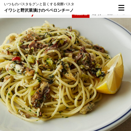
いつものパスタをグンと旨くする発酵パスタ
イワシと野沢菜漬けのペペロンチーノ
検索
メニュー
倶楽部入会
ログイン