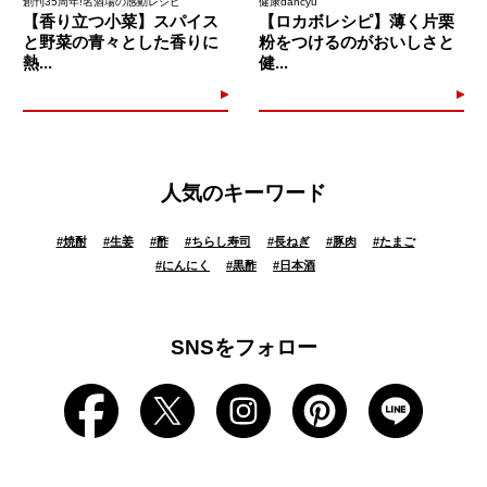
創刊35周年!名酒場の感動レシピ
健康dancyu
【香り立つ小菜】スパイス
【ロカボレシピ】薄く片栗
と野菜の青々とした香りに
粉をつけるのがおいしさと
熱...
健...
人気のキーワード
#
焼酎
#
生姜
#
酢
#
ちらし寿司
#
長ねぎ
#
豚肉
#
たまご
#
にんにく
#
黒酢
#
日本酒
SNSをフォロー