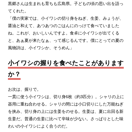
黒郷さんは生まれも育ちも広島県。子どもの頃の思い出を語っ
てくれた。
「僕の実家では、小イワシの切り身をねぎ、生姜、みょうが、
醤油と和えて、あつあつのごはんにのっけて食べていました
ね。これが、おいしいんですよ。食卓に小イワシが出てくる
と、あぁ夏が来たなぁ、って感じるんです。僕にとっての夏の
風物詩は、小イワシか、そうめん」
小イワシの握りを食べたことがあります
か？
お次は、握りで。
一貫に使う小イワシは、切り身6枚（約3匹分）。シャリの上に
器用に重ね合わせる。シャリの間には小口切りにした万能ねぎ
を挟み、切り身の上には生姜をのせる。生姜は、夏に出回る新
生姜だ。普通の生姜に比べて辛味が少ない。さっぱりとした味
わいの小イワシによく合うのだ。