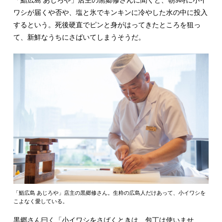
ワシが届くや否や、塩と氷でキンキンに冷やした水の中に投入
するという。死後硬直でピンと身がはってきたところを狙っ
て、新鮮なうちにさばいてしまうそうだ。
「鮨広島 あじろや」店主の黒郷修さん。生粋の広島人だけあって、小イワシを
こよなく愛している。
黒郷さん曰く「小イワシをさばくときは、包丁は使いませ