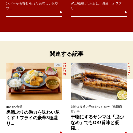
ンバーから寄せられた美味しいおや
WEB連載。3人目は、鎌倉「オステ
つ...
リ...
関連する記事
2026.7.27
2025.11.7
AD
dancyu食堂
刺身より旨い干物をつくる!〜「島源商
黒瀬ぶりの魅力を味わい尽
店」干..
干物にするサンマは「脂少
くす！フライの豪華3種盛
なめ」でもOK!旨味と凝
り...
縮...