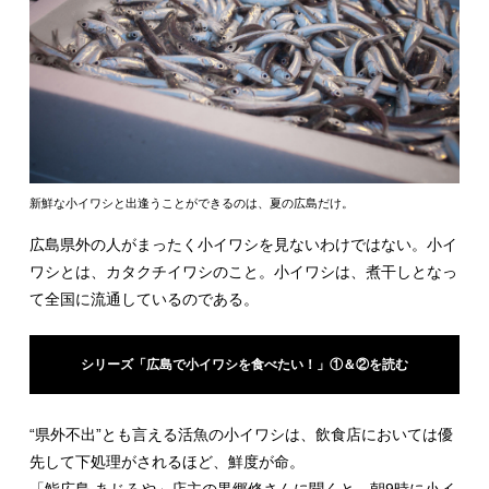
新鮮な小イワシと出逢うことができるのは、夏の広島だけ。
広島県外の人がまったく小イワシを見ないわけではない。小イ
ワシとは、カタクチイワシのこと。小イワシは、煮干しとなっ
て全国に流通しているのである。
シリーズ「広島で小イワシを食べたい！」①＆②を読む
“県外不出”とも言える活魚の小イワシは、飲食店においては優
先して下処理がされるほど、鮮度が命。
「鮨広島 あじろや」店主の黒郷修さんに聞くと、朝9時に小イ