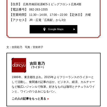
【住所】
広島市南区松原町5-1 ビッグフロント広島4階
【電話番号】
082-263-1555
【営業時間】
【定休日】
11:30～14:00、17:00～22:00
月曜
【アクセス】
JR・広電「広島駅」から3分
Google Maps
文：吉田彩乃 写真：宮前祥子
吉田 彩乃
（ライター）
1986年、東京都生まれ。2015年よりフリーランスのライターと
して活動し、食関連の記事のほか、ビジネス、経済、カルチャー
など幅広いジャンルで執筆。好きなものは珈琲とナチュラルワイ
ンと、ワインのつまみになるパン。
この人の記事をもっと見る