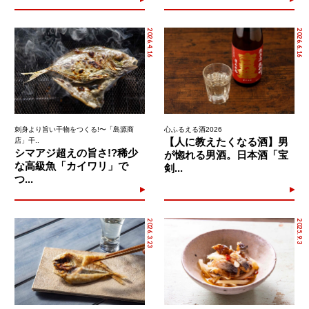
2026.4.16
2026.6.16
刺身より旨い干物をつくる!〜「島源商
心ふるえる酒2026
【人に教えたくなる酒】男
店」干..
シマアジ超えの旨さ!?稀少
が惚れる男酒。日本酒「宝
な高級魚「カイワリ」で
剣...
つ...
2026.3.23
2025.9.3