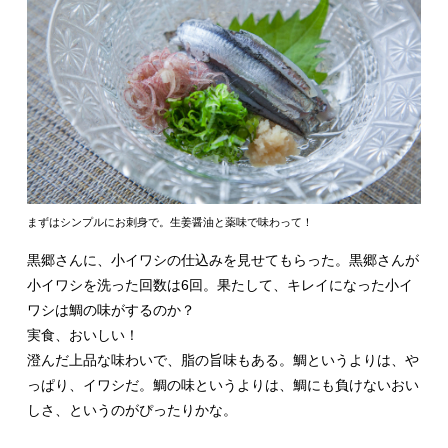
まずはシンプルにお刺身で。生姜醤油と薬味で味わって！
黒郷さんに、小イワシの仕込みを見せてもらった。黒郷さんが
小イワシを洗った回数は6回。果たして、キレイになった小イ
ワシは鯛の味がするのか？
実食、おいしい！
澄んだ上品な味わいで、脂の旨味もある。鯛というよりは、や
っぱり、イワシだ。鯛の味というよりは、鯛にも負けないおい
しさ、というのがぴったりかな。