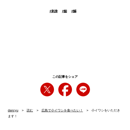
#
刺身
#
鮨
#
鰯
この記事をシェア
dancyu
読む
広島で小イワシを食べたい！
小イワシをいただき
ます！