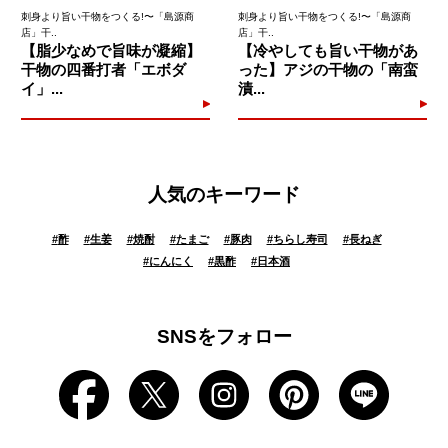
刺身より旨い干物をつくる!〜「島源商
刺身より旨い干物をつくる!〜「島源商
店」干..
店」干..
【脂少なめで旨味が凝縮】
【冷やしても旨い干物があ
干物の四番打者「エボダ
った】アジの干物の「南蛮
イ」...
漬...
人気のキーワード
#
酢
#
生姜
#
焼酎
#
たまご
#
豚肉
#
ちらし寿司
#
長ねぎ
#
にんにく
#
黒酢
#
日本酒
SNSをフォロー