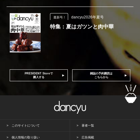
dancyu2026年夏号
最新号！
特集：夏はガツンと肉中華
PRESIDENT Storeで
雑誌の予約購読は
購入する
こちらから
このサイトについて
著者一覧
個人情報の取り扱い
広告掲載