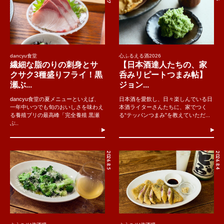
dancyu食堂
心ふるえる酒2026
繊細な脂のりの刺身とサ
【日本酒達人たちの、家
クサク3種盛りフライ！黒
呑みリピートつまみ帖】
瀬ぶ...
ジョン...
dancyu食堂の夏メニューといえば、
日本酒を愛飲し、日々楽しんでいる日
一年中いつでも旬のおいしさを味わえ
本酒ライターさんたちに、家でつく
る養殖ブリの最高峰「完全養殖 黒瀬
る“テッパンつまみ”を教えていただ...
ぶ..
2026.8.5
2026.8.4