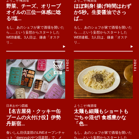
ようこそ!俺酒場
ようこそ!俺酒場
野菜、チーズ、オリーブ
ほぼ刺身! 揚げ時間はわず
オイルの三位一体感に唸
か5秒。生姜醤油でさっ
る!塩...
ぱ...
もし、あのシェフが家で酒場を開いた
もし、あのシェフが家で酒場を開いた
ら......という妄想からスタートした
ら......という妄想からスタートした
WEB連載。3人目は、鎌倉「オステ
WEB連載。3人目は、鎌倉「オステ
リ...
リ...
2026.8.2
2026.8.6
日本おやつ図鑑
ようこそ!俺酒場
【名古屋発・クッキー缶
太麺も細麺もショートも
ブームの火付け役】伊勢
ごちゃ混ぜ! 食感豊かな
丹新宿...
「色...
食いしん坊倶楽部のLINEオープンチャ
もし、あのシェフが家で酒場を開いた
ット「dancyuおやつ倶楽部」で、メ
ら......という妄想からスタートした